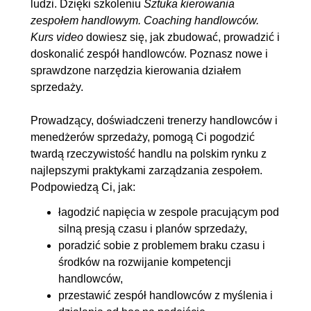
ludzi. Dzięki szkoleniu
Sztuka kierowania
stracić szansę?
zespołem handlowym. Coaching handlowców.
2.4. Informacja zwrotna - jak ją
00:24:58
Kurs video
dowiesz się, jak zbudować, prowadzić i
doskonalić zespół handlowców. Poznasz nowe i
dobrze przekazać?
sprawdzone narzędzia kierowania działem
2.5. Schemat coachingu
00:10:47
sprzedaży.
2.6. Motywacja w coachingu
00:12:48
2.7. Jak popadamy w rutynę?
OGLĄDAJ »
Prowadzący, doświadczeni trenerzy handlowców i
menedżerów sprzedaży, pomogą Ci pogodzić
00:03:47
twardą rzeczywistość handlu na polskim rynku z
2.8. Motywacja i umiejętności
00:12:01
najlepszymi praktykami zarządzania zespołem.
handlowca
Podpowiedzą Ci, jak:
2.9. Czy trudne rozmowy
00:13:04
łagodzić napięcia w zespole pracującym pod
muszą być trudne?
silną presją czasu i planów sprzedaży,
poradzić sobie z problemem braku czasu i
3. Planowanie celów i unikanie
00:57:20
środków na rozwijanie kompetencji
błędów w coachingu
handlowców,
przestawić zespół handlowców z myślenia i
3.1. Planowanie celów w
00:07:40