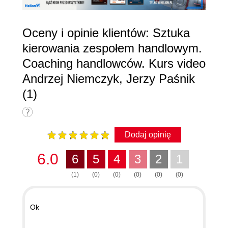
Oceny i opinie klientów: Sztuka
kierowania zespołem handlowym.
Coaching handlowców. Kurs video
Andrzej Niemczyk, Jerzy Paśnik
(1)
Dodaj opinię
6.0
6
5
4
3
2
1
(1)
(0)
(0)
(0)
(0)
(0)
Ok