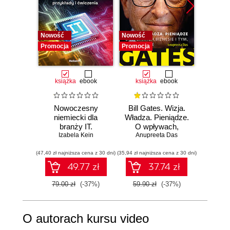
Nowość
Nowość
Promocj
Promocja
Promocja
książka
ebook
książka
ebook
książka
e
Nowoczesny
Bill Gates. Wizja.
12 
niemiecki dla
Władza. Pieniądze.
branży IT.
O wpływach,
DOSK
Praktyczne
Izabela Kein
biznesie i tym, co
Anupreeta Das
Jak 
Toma
przykłady i
niejawne
sobą,
(47,40 zł najniższa cena z 30 dni)
ćwiczenia
(35,94 zł najniższa cena z 30 dni)
(35,94 zł naj
zes
c
49.77 zł
37.74 zł
hiper
79.00 zł
(-37%)
59.90 zł
(-37%)
59.90
O autorach kursu video