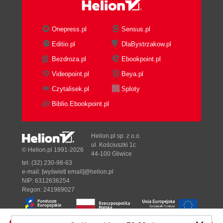
Onepress.pl
Sensus.pl
Editio.pl
DlaBystrzakow.pl
Bezdroza.pl
Ebookpoint.pl
Videopoint.pl
Beya.pl
Czytalisek.pl
Sploty
Biblio.Ebookpoint.pl
Helion.pl sp. z o.o.
ul. Kościuszki 1c
© Helion.pl 1991-2026
44-100 Gliwice
tel. (32) 230-98-63
e-mail:
[wyświetl email]@helion.pl
NIP: 6312636254
Regon: 241989027