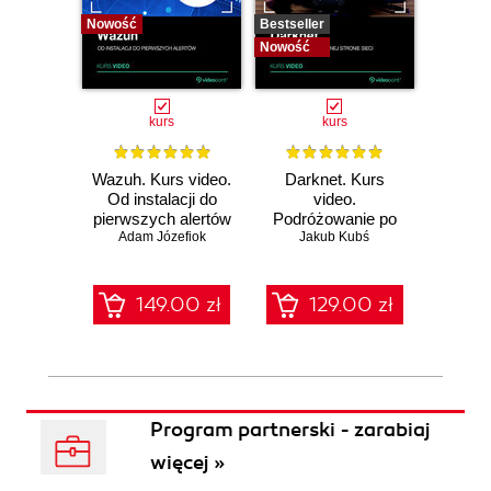
Nowość
Bestseller
Bestselle
Nowość
Nowość
kurs
kurs
Wazuh. Kurs video.
Darknet. Kurs
Metas
Od instalacji do
video.
vid
pierwszych alertów
Podróżowanie po
pene
Adam Józefiok
ciemnej stronie
Jakub Kubś
Ad
ł
sieci
zabe
149.00 zł
129.00 zł
1
Program partnerski - zarabiaj
więcej »