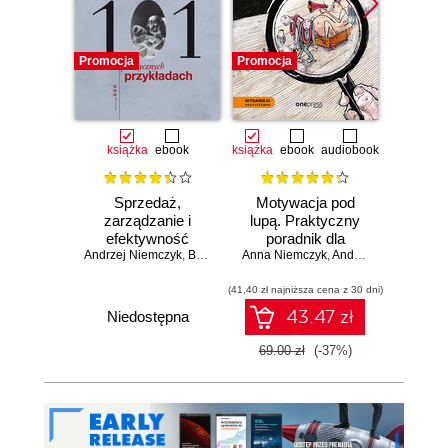
Promocja
Promocja
książka
ebook
książka
ebook
audiobook
Sprzedaż,
Motywacja pod
Poko
zarządzanie i
lupą. Praktyczny
Kurs 
efektywność
poradnik dla
za
Andrzej Niemczyk
osobista w 101
,
Bartłomiej Sapała
Anna Niemczyk
szefów. Wydanie 3
,
Andrzej Niemczyk
Andrz
od
,
Ja
praktycznych
rozszerzone
psyc
przykładach
(41,40 zł najniższa cena z 30 dni)
obecn
trudn
43.47 zł
Niedostępna
69.00 zł
(-37%)