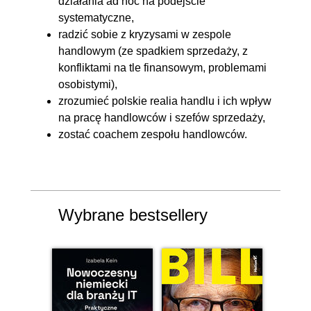
działania ad hoc na podejście
coachingu
systematyczne,
3.2. Mądre i głupie pytania w
00:14:14
radzić sobie z kryzysami w zespole
coachingu
handlowym (ze spadkiem sprzedaży, z
konfliktami na tle finansowym, problemami
3.3. Plan coachingu dla mojego
00:08:59
osobistymi),
handlowca
zrozumieć polskie realia handlu i ich wpływ
3.4. Błędy coachingu
00:17:57
na pracę handlowców i szefów sprzedaży,
3.5. Powodzenie zależy od
00:02:57
zostać coachem zespołu handlowców.
konsekwencji
3.6. Zakończenie
00:05:33
Wybrane bestsellery