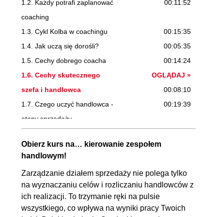
1.2. Każdy potrafi zaplanować
00:11:52
coaching
1.3. Cykl Kolba w coachingu
00:15:35
1.4. Jak uczą się dorośli?
00:05:35
1.5. Cechy dobrego coacha
00:14:24
1.6. Cechy skutecznego
OGLĄDAJ »
szefa i handlowca
00:08:10
1.7. Czego uczyć handlowca -
00:19:39
etapy sprzedaży
2. Techniki coachingu
01:54:30
Obierz kurs na… kierowanie zespołem
2.1. Zaplanuj coaching dla
00:19:45
handlowym!
siebie
Zarządzanie działem sprzedaży nie polega tylko
2.2. Rozwój poprzez pozytywne
00:07:43
na wyznaczaniu celów i rozliczaniu handlowców z
ich realizacji. To trzymanie ręki na pulsie
wzmocnienie
wszystkiego, co wpływa na wyniki pracy Twoich
2.3. Informacja zwrotna - jak
00:09:37