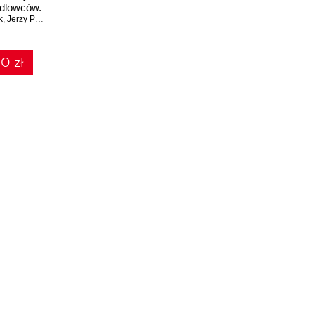
dlowców.
k
deo
,
Jerzy Paśnik
0 zł