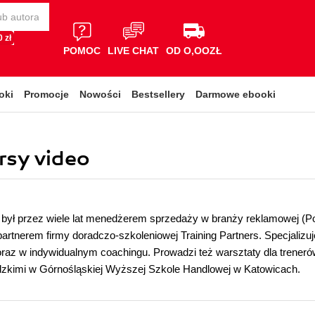
 zł
POMOC
LIVE CHAT
OD O,OOZŁ
oki
Promocje
Nowości
Bestsellery
Darmowe ebooki
ursy video
był przez wiele lat menedżerem sprzedaży w branży reklamowej (Pol
partnerem firmy doradczo-szkoleniowej Training Partners. Specjalizu
az w indywidualnym coachingu. Prowadzi też warsztaty dla trenerów
zkimi w Górnośląskiej Wyższej Szkole Handlowej w Katowicach.