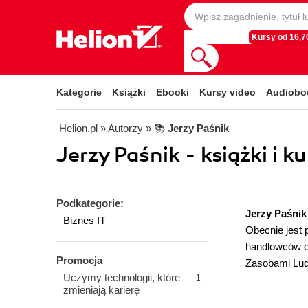
Kursy od 16,70
Kategorie
Książki
Ebooki
Kursy video
Audiobo
Helion.pl
» Autorzy
» 📚
Jerzy Paśnik
Jerzy Paśnik - książki i k
Podkategorie:
Jerzy Paśnik
Biznes IT
Obecnie jest 
handlowców or
Promocja
Zasobami Lud
Uczymy technologii, które
1
zmieniają karierę