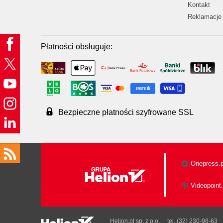
Kontakt
Reklamacje 
Płatności obsługuje:
Bezpieczne płatności szyfrowane SSL
Onepress.p
Videopoint.
Helion.pl sp. z o.o.
tel. (32) 230-98-63