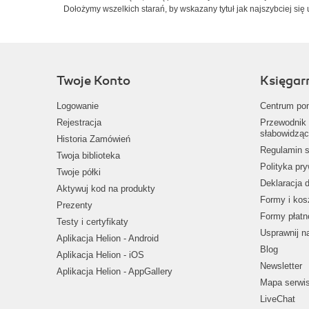
Dołożymy wszelkich starań, by wskazany tytuł jak najszybciej się 
Twoje Konto
Księgar
Logowanie
Centrum po
Rejestracja
Przewodnik 
słabowidząc
Historia Zamówień
Regulamin s
Twoja biblioteka
Polityka pr
Twoje półki
Deklaracja 
Aktywuj kod na produkty
Formy i kos
Prezenty
Formy płatn
Testy i certyfikaty
Usprawnij 
Aplikacja Helion - Android
Blog
Aplikacja Helion - iOS
Newsletter
Aplikacja Helion - AppGallery
Mapa serwi
LiveChat