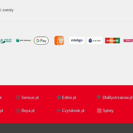
i zwroty
l
Sensus.pl
Editio.pl
DlaBystrzakow.pl
pl
Beya.pl
Czytalisek.pl
Sploty