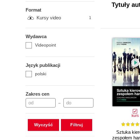
Tytuły au
Format
Kursy video
1
Wydawca
Videopoint
Język publikacji
polski
Zakres cen
–
kurs
Wyczyść
Sztuka kie
zespołem ha