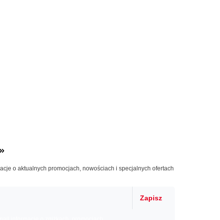
»
macje o aktualnych promocjach, nowościach i specjalnych ofertach
Zapisz
il informacje o zniżkach, promocjach