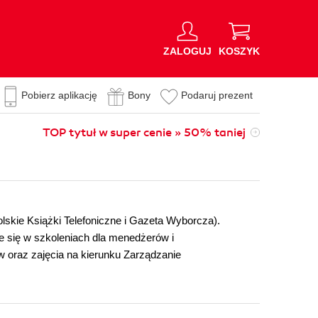
ZALOGUJ
KOSZYK
Pobierz aplikację
Bony
Podaruj prezent
TOP tytuł w super cenie » 50% taniej
skie Książki Telefoniczne i Gazeta Wyborcza).
je się w szkoleniach dla menedżerów i
 oraz zajęcia na kierunku Zarządzanie