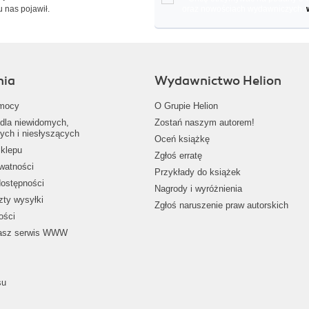
u nas pojawił.
oraz nowościach wydawniczych.
nia
Wydawnictwo Helion
mocy
O Grupie Helion
dla niewidomych,
Zostań naszym autorem!
ych i niesłyszących
Oceń książkę
klepu
Zgłoś erratę
ywatności
Przykłady do książek
dostępności
Nagrody i wyróżnienia
zty wysyłki
Zgłoś naruszenie praw autorskich
ości
nasz serwis WWW
su