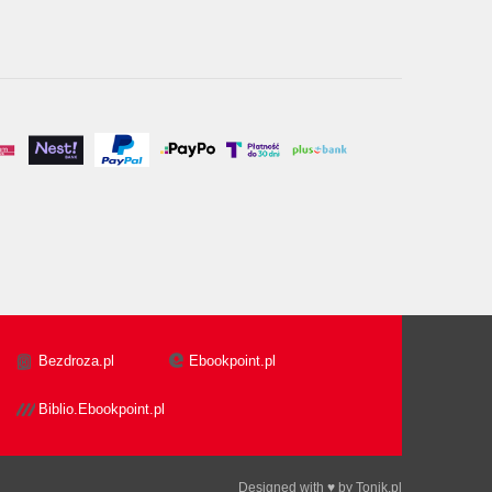
Bezdroza.pl
Ebookpoint.pl
Biblio.Ebookpoint.pl
Designed with ♥ by
Tonik.pl