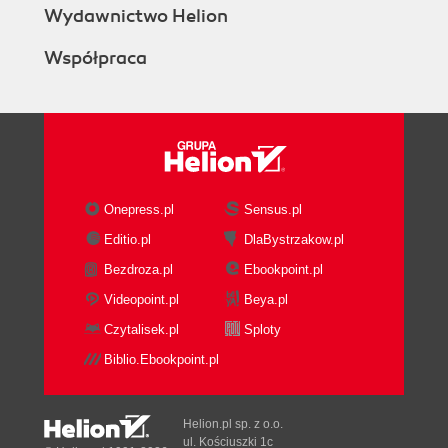
Wydawnictwo Helion
Współpraca
Onepress.pl
Sensus.pl
Editio.pl
DlaBystrzakow.pl
Bezdroza.pl
Ebookpoint.pl
Videopoint.pl
Beya.pl
Czytalisek.pl
Sploty
Biblio.Ebookpoint.pl
Helion.pl sp. z o.o.
ul. Kościuszki 1c