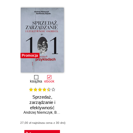
Promocja
książka
ebook
Sprzedaż,
zarządzanie i
efektywność
Andrzej Niemczyk
osobista w 101
,
Bartłomiej Sapała
praktycznych
(27,00 zł najniższa cena z 30 dni)
przykładach