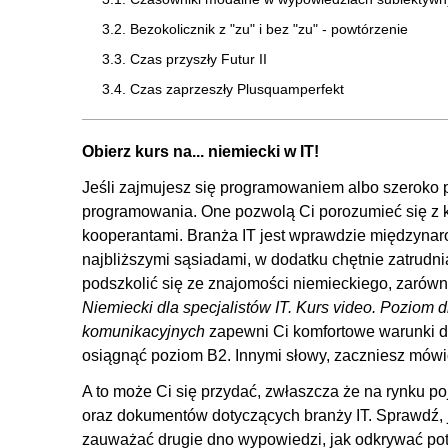
3.2. Bezokolicznik z "zu" i bez "zu" - powtórzenie
3.3. Czas przyszły Futur II
3.4. Czas zaprzeszły Plusquamperfekt
3.5. Strona bierna wyrażająca proces - Vorgangspassi
3.6. Strona bierna określająca stan - Zustandspassiv
Obierz kurs na... niemiecki w IT!
3.7. Formy konkurencyjne dla strony biernej
Jeśli zajmujesz się programowaniem albo szeroko 
3.8. Tryb przypuszczający - wstęp
programowania. One pozwolą Ci porozumieć się z k
kooperantami. Branża IT jest wprawdzie międzynaro
3.9. Czasowniki modalne w trybie przypuszczającym
najbliższymi sąsiadami, w dodatku chętnie zatrudni
3.10. Tryb przypuszczający w czasie przeszłym
podszkolić się ze znajomości niemieckiego, zarówn
3.11. Przydawka rozwinięta
Niemiecki dla specjalistów IT. Kurs video. Poziom
3.12. Reakcja czasownika
komunikacyjnych
zapewni Ci komfortowe warunki d
osiągnąć poziom B2. Innymi słowy, zaczniesz mówi
4. Rzeczownik
A to może Ci się przydać, zwłaszcza że na rynku po
4.1. Rzeczowniki utworzone od nazw miast i państw
oraz dokumentów dotyczących branży IT. Sprawdź, 
4.2. Pluralia tantum
zauważać drugie dno wypowiedzi, jak odkrywać po