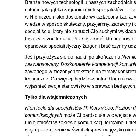
Branża nowych technologii u naszych zachodnich s
10.1. Partykuła
chłonie jak gąbka zagranicznych specjalistów — i 
11. Składnia
w Niemczech jako doskonale wykształcona kadra, 
wiedzę w sposób skuteczny, przyjemny, zabawny i 
11.1. Kolejność okoliczników w zdaniu
specjaliście, który nie zanudzi Cię suchymi wykł
11.2. Zdania podmiotowe
bezużyteczne tematy. Ucz się z kimś, kto podpowie C
11.3. Zdania okolicznikowe czasu
opanować specjalistyczny żargon i brać czynny udz
11.4. Zdania okolicznikowe celu
Jeśli przyłożysz się do nauki, po ukończeniu
Niemie
11.5. Zdania okolicznikowe przyzwolenia
zaawansowany. Doskonalenie kompetencji komuni
zawartego w złożonych tekstach na tematy konkretne
11.6. Zdania okolicznikowe skutku
techniczne. Co więcej, będziesz potrafił formułowa
11.7. Zdania okolicznikowe sposobu
wyjaśniać swoje stanowisko w sprawach będących p
11.8. Dopowiedzenie
Tylko dla wtajemniczonych
11.9. Zdania porównawcze
Niemiecki dla specjalistów IT. Kurs video. Poziom
11.10. Zdania ze spójnikami wieloczłonowymi
komunikacyjnych
może Ci bardzo ułatwić wejście w
12. Ćwiczenia leksykalno-gramatyczne
umiejętności w zakresie komunikacji formalnej i n
12.1. Ogłoszenie o pracę
więcej — zajrzenie w świat ekspresji w języku nie