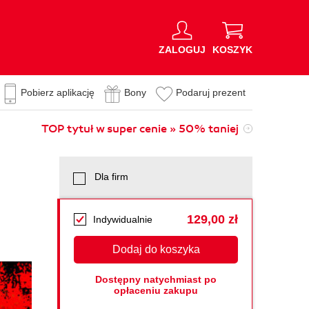
ZALOGUJ
KOSZYK
Pobierz aplikację
Bony
Podaruj prezent
TOP tytuł w super cenie » 50% taniej
Dla firm
129,00 zł
Indywidualnie
Dodaj do koszyka
Dostępny natychmiast po
opłaceniu zakupu