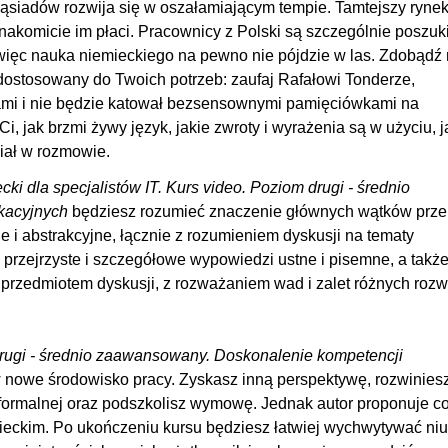
ąsiadów rozwija się w oszałamiającym tempie. Tamtejszy ryne
00
znakomicie im płaci. Pracownicy z Polski są szczególnie poszuk
00:
więc nauka niemieckiego na pewno nie pójdzie w las. Zdobądź
dostosowany do Twoich potrzeb: zaufaj Rafałowi Tonderze,
00
adami i nie będzie katował bezsensownymi pamięciówkami na
00
i, jak brzmi żywy język, jakie zwroty i wyrażenia są w użyciu, j
00
iał w rozmowie.
00
cki dla specjalistów IT. Kurs video. Poziom drugi - średnio
00
kacyjnych
będziesz rozumieć znaczenie głównych wątków prz
 i abstrakcyjne, łącznie z rozumieniem dyskusji na tematy
00
ć przejrzyste i szczegółowe wypowiedzi ustne i pisemne, a takż
00
rzedmiotem dyskusji, z rozważaniem wad i zalet różnych rozw
00
00
 drugi - średnio zaawansowany. Doskonalenie kompetencji
00
 nowe środowisko pracy. Zyskasz inną perspektywę, rozwinies
00:
ieformalnej oraz podszkolisz wymowę. Jednak autor proponuje c
00
mieckim. Po ukończeniu kursu będziesz łatwiej wychwytywać ni