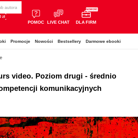
NOWOŚĆ
 zł
POMOC
LIVE CHAT
DLA FIRM
oki
Promocje
Nowości
Bestsellery
Darmowe ebooki
ce
Kurs video. Poziom drugi - średnio
ompetencji komunikacyjnych