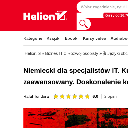
Kursy od 16,70
Kategorie
Książki
Ebooki
Kursy video
Audiobo
Helion.pl
»
Biznes IT
»
Rozwój osobisty
»
🎬 Języki ob
Niemiecki dla specjalistów IT. 
zaawansowany. Doskonalenie k
6.0
2 opinii
Rafał Tondera