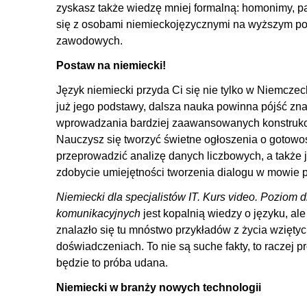
6.4. Zaimek względny
zyskasz także wiedzę mniej formalną: homonimy, p
6.5. Zaimek wzajemny
się z osobami niemieckojęzycznymi na wyższym poz
zawodowych.
7. Przysłówek
Postaw na niemiecki!
7.1. Przysłówek zaimkowy
Język niemiecki przyda Ci się nie tylko w Niemczech,
8. Liczebnik
już jego podstawy, dalsza nauka powinna pójść zna
8.1. Liczebniki ułamkowe
wprowadzania bardziej zaawansowanych konstrukcji 
Nauczysz się tworzyć świetne ogłoszenia o gotowoś
8.2. Liczebniki nieokreślone
przeprowadzić analizę danych liczbowych, a także
8.3. Liczebniki mnożne i wielokrotne
zdobycie umiejętności tworzenia dialogu w mowie p
9. Przyimek
Niemiecki dla specjalistów IT. Kurs video. Poziom
9.1. Przyimki łączące się z Akkusativem
komunikacyjnych
jest kopalnią wiedzy o języku, ale 
9.2. Przyimki łączące się z Dativem
znalazło się tu mnóstwo przykładów z życia wziętyc
doświadczeniach. To nie są suche fakty, to raczej p
9.3. Przyimki łączące się z Genitivem
będzie to próba udana.
9.4. Przyimki łączące się z Akkusativem lub Dativem
Niemiecki w branży nowych technologii
10. Partykuła