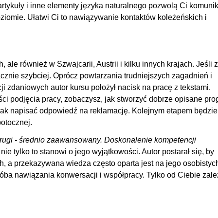
00
artykuły i inne elementy języka naturalnego pozwolą Ci komun
00
iomie. Ułatwi Ci to nawiązywanie kontaktów koleżeńskich i
00:
00
 ale również w Szwajcarii, Austrii i kilku innych krajach. Jeśli 
00:
cznie szybciej. Oprócz powtarzania trudniejszych zagadnień i
00
zdaniowych autor kursu położył nacisk na pracę z tekstami.
ci podjęcia pracy, zobaczysz, jak stworzyć dobrze opisane pro
00
 jak napisać odpowiedź na reklamację. Kolejnym etapem będzie
00
otocznej.
00:
 drugi - średnio zaawansowany. Doskonalenie kompetencji
00
nie tylko to stanowi o jego wyjątkowości. Autor postarał się, by
00
h, a przekazywana wiedza często oparta jest na jego osobistyc
róba nawiązania konwersacji i współpracy. Tylko od Ciebie zale
00
00
00: