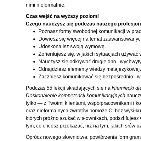
4.3. Homonimy - jak je rozróżniać
nimi nieformalnie.
4.4. Tworzenie rzeczowników od innych części mowy
Czas wejść na wyższy poziom!
4.5. Znaczenie wybranych przedrostków
Czego nauczysz się podczas naszego profesjon
Poznasz formy swobodnej komunikacji w pracy
4.6. Wyrażenia rzeczownikowo-czasownikowe
Dowiesz się więcej na temat zaawansowanyc
4.7. Rekcja rzeczownika
Udoskonalisz swoją wymowę.
5. Przymiotnik
Zorientujesz się, w jakich sytuacjach używać 
Nauczysz się odkrywać drugie dno i wychwyt
5.1. Tworzenie przymiotników od nazw geograficznych
Odnajdziesz elementy wiedzy metajęzykowej.
5.2. Odmiana przymiotnika po rodzajniku określonym,
Zaczniesz komunikować się bezpośrednio i w 
5.3. Odmiana przymiotnika po zaimku dzierżawczym i p
Podczas 55 lekcji składających się na
Niemiecki dl
5.4. Rekcja przymiotnika
Doskonalenie kompetencji komunikacyjnych
nauczy
6. Zaimek
tylko — z Twoimi klientami, współpracownikami i k
oraz nieformalnych zwrotów pomoże Ci bez wysiłku 
6.1. Zaimek zwrotny
których próżno szukać w słownikach, podszlifujesz
6.2. Zaimek nieokreślony
tym, co chcesz przekazać, niż na tym, jakich słów u
6.3. Zaimek pytający
Oprócz nowego słownictwa, powtórzenia form gram