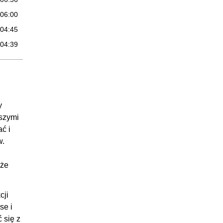
:06:00
:04:45
:04:39
:09:44
:05:30
:06:17
:07:44
y
aszymi
:04:43
ć i
:09:37
w.
:08:12
:02:58
oże
35:58
cji
:07:26
se i
:02:22
 się z