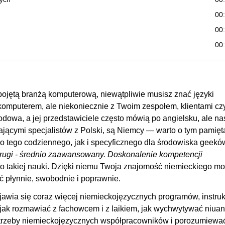
00
00
00
v
00
00
00
pojętą branżą komputerową, niewątpliwie musisz znać języki
00
omputerem, ale niekoniecznie z Twoim zespołem, klientami cz
dowa, a jej przedstawiciele często mówią po angielsku, ale n
00
ającymi specjalistów z Polski, są Niemcy — warto o tym pamięta
00
o tego codziennego, jak i specyficznego dla środowiska geekó
00
 drugi - średnio zaawansowany. Doskonalenie kompetencji
OGLĄDAJ »
00
o takiej nauki. Dzięki niemu Twoja znajomość niemieckiego m
ć płynnie, swobodnie i poprawnie.
00:
jawia się coraz więcej niemieckojęzycznych programów, instruk
00
jak rozmawiać z fachowcem i z laikiem, jak wychwytywać niuan
00
trzeby niemieckojęzycznych współpracowników i porozumiewać