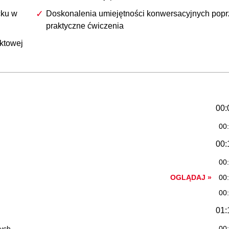
cku w
Doskonalenia umiejętności konwersacyjnych popr
praktyczne ćwiczenia
ektowej
00:
00
00:
00
OGLĄDAJ »
00
00
01:
nych
00