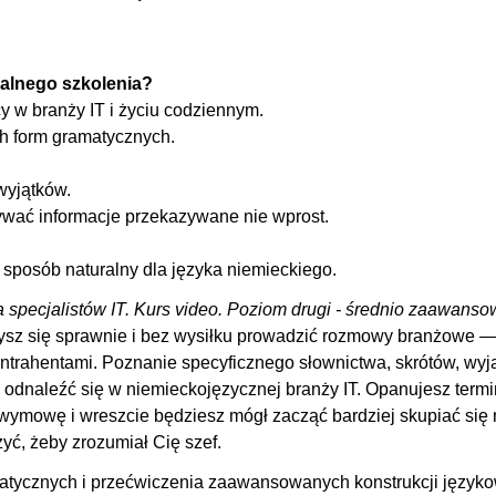
00
00
00
alnego szkolenia?
 w branży IT i życiu codziennym.
00
h form gramatycznych.
00
00:
wyjątków.
ywać informacje przekazywane nie wprost.
00
 nieokreślonym i zerowym
00
sposób naturalny dla języka niemieckiego.
rzeczeniu "kein"
00
a specjalistów IT. Kurs video. Poziom drugi - średnio zaawanso
00
sz się sprawnie i bez wysiłku prowadzić rozmowy branżowe — 
00:
ontrahentami. Poznanie specyficznego słownictwa, skrótów, wyj
odnaleźć się w niemieckojęzycznej branży IT. Opanujesz termi
00
 wymowę i wreszcie będziesz mógł zacząć bardziej skupiać się
00
żyć, żeby zrozumiał Cię szef.
00
atycznych i przećwiczenia zaawansowanych konstrukcji język