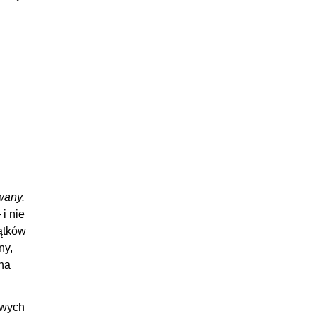
:04:31
:09:09
:02:59
:05:12
:04:19
22:33
:05:05
:08:51
:04:16
wany.
:04:21
i nie
25:06
ątków
ny,
:04:54
 na
:10:04
:02:53
owych