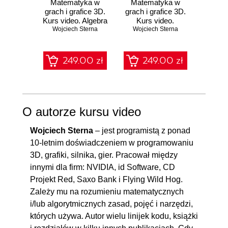
Matematyka w
Matematyka w
Dlacze
grach i grafice 3D.
grach i grafice 3D.
się
Kurs video. Algebra
Kurs video.
piękni
Wojciech Sterna
liniowa
Wojciech Sterna
Geometria
Anil A
i 
analityczna
wspó
(41,40 zł naj
sz
int
249.00 zł
249.00 zł
69.00
O autorze kursu video
Wojciech Sterna
– jest programistą z ponad
10-letnim doświadczeniem w programowaniu
3D, grafiki, silnika, gier. Pracował między
innymi dla firm: NVIDIA, id Software, CD
Projekt Red, Saxo Bank i Flying Wild Hog.
Zależy mu na rozumieniu matematycznych
i/lub algorytmicznych zasad, pojęć i narzędzi,
których używa. Autor wielu linijek kodu, książki