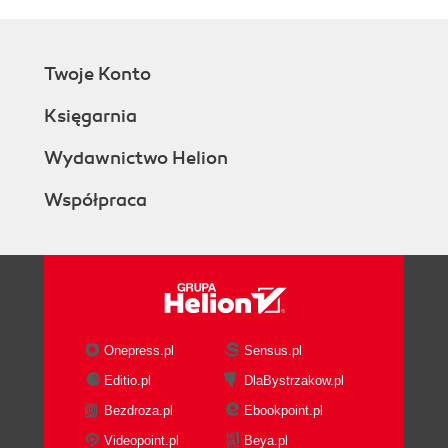
Twoje Konto
Księgarnia
Wydawnictwo Helion
Współpraca
Onepress.pl
Sensus.pl
Editio.pl
DlaBystrzakow.pl
Bezdroza.pl
Ebookpoint.pl
Videopoint.pl
Beya.pl