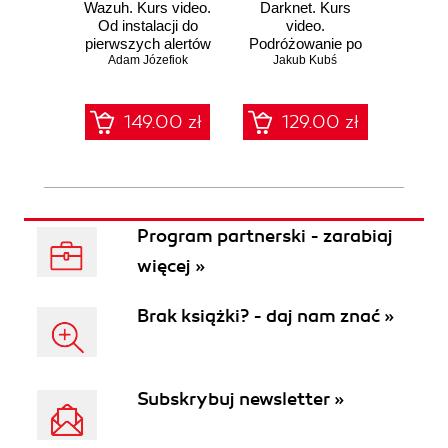
Wazuh. Kurs video.
Darknet. Kurs
Metas
Od instalacji do
video.
vid
pierwszych alertów
Podróżowanie po
pene
Adam Józefiok
ciemnej stronie
Jakub Kubś
Ad
ł
sieci
zabe
149.00 zł
129.00 zł
1
Program partnerski - zarabiaj
więcej »
Brak książki? - daj nam znać »
Subskrybuj newsletter »