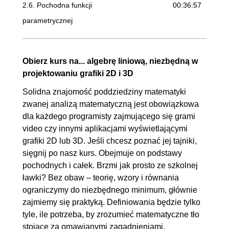
2.6. Pochodna funkcji
00:36:57
parametrycznej
2.7. Zadania
00:02:35
3. Całki
01:49:48
Obierz kurs na... algebrę liniową, niezbędną w
projektowaniu grafiki 2D i 3D
3.1. Wprowadzenie do całek
00:00:28
3.2. Czym jest całka
00:04:36
Solidna znajomość poddziedziny matematyki
zwanej analizą matematyczną jest obowiązkowa
3.3. Obliczanie numeryczne
OGLĄDAJ »
dla każdego programisty zajmującego się grami
00:15:35
video czy innymi aplikacjami wyświetlającymi
3.4. Obliczanie analityczne
00:25:35
grafiki 2D lub 3D. Jeśli chcesz poznać jej tajniki,
3.5. Przykład całkowania
01:03:34
sięgnij po nasz kurs. Obejmuje on podstawy
pochodnych i całek. Brzmi jak prosto ze szkolnej
numerycznego
ławki? Bez obaw – teorię, wzory i równania
ograniczymy do niezbędnego minimum, głównie
zajmiemy się praktyką. Definiowania będzie tylko
tyle, ile potrzeba, by zrozumieć matematyczne tło
stojące za omawianymi zagadnieniami.