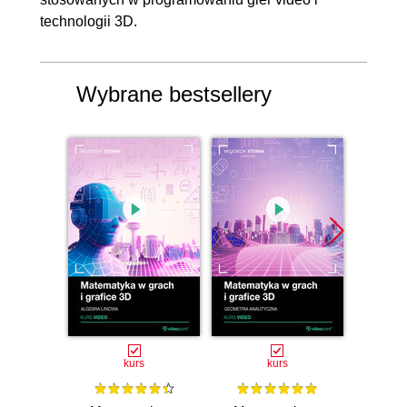
technologii 3D.
Wybrane bestsellery
Bestselle
Nowość
Promocj
kurs
kurs
ksią