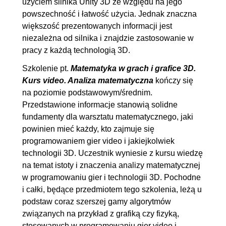
użyciem silnika Unity 3D ze względu na jego
powszechność i łatwość użycia. Jednak znaczna
większość prezentowanych informacji jest
niezależna od silnika i znajdzie zastosowanie w
pracy z każdą technologią 3D.
Szkolenie pt.
Matematyka w grach i grafice 3D.
Kurs video. Analiza matematyczna
kończy się
na poziomie podstawowym/średnim.
Przedstawione informacje stanowią solidne
fundamenty dla warsztatu matematycznego, jaki
powinien mieć każdy, kto zajmuje się
programowaniem gier video i jakiejkolwiek
technologii 3D. Uczestnik wyniesie z kursu wiedzę
na temat istoty i znaczenia analizy matematycznej
w programowaniu gier i technologii 3D. Pochodne
i całki, będące przedmiotem tego szkolenia, leżą u
podstaw coraz szerszej gamy algorytmów
związanych na przykład z grafiką czy fizyką,
stosowanych w programowaniu gier video i