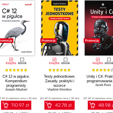
00
00
00
00
00
romocja
Promocja
Promocja
00
00:
00
książka
ebook
książka
ebook
książka
eboo
00
C# 12 w pigułce.
Testy jednostkowe.
Unity i C#. Prak
00
Kompendium
Zasady, praktyki i
programowania 
programisty
wzorce
Jacek Ross
00
Joseph Albahari
Vladimir Khorikov
00
7,40 zł najniższa cena z 30 dni)
(41,40 zł najniższa cena z 30 dni)
(47,40 zł najniższa cena 
00
110.97 zł
42.78 zł
48.98 
00: