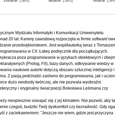
179.00 zł
(-38%)
69.00 zł
(-38%)
79.00 zł
(-38%
00
OGLĄDAJ »
00
00:
00
cznym Wydziału Informatyki i Komunikacji Uniwersytetu
d 20 lat. Karierę zawodową rozpoczęła w firmie software’ow
00
zanie przedsiębiorstwem. Jest współautorką (wraz z Tomasze
rencję
00
programowania w C#. Łatwy podręcznik dla początkujących.
00
wykracza poza programowanie w językach obiektowych i obejm
00
eklaratywnych (Prolog, F#), bazy danych, odkrywanie wiedzy w
wania naukowe autorki dotyczą obszaru sztucznej inteligencji i 
00
nia. Z pasją podchodzi zarówno do programowania, jak i uczen
00
ce dużo swobody twórczej, ale nie pozwala wyobraźni
OGLĄDAJ »
00
teryczny i oryginalny świat poezji Bolesława Leśmiana czy
00:
ży niespiesznie oswajać się z jej klimatem. Nie pozwól, aby ta
00
ienie czegoś, budziło Twój dyskomfort czy bezradność. Gdy oga
00
śl z zaciekawieniem: "Jeszcze nie wiem, gdzie jest przyczyna