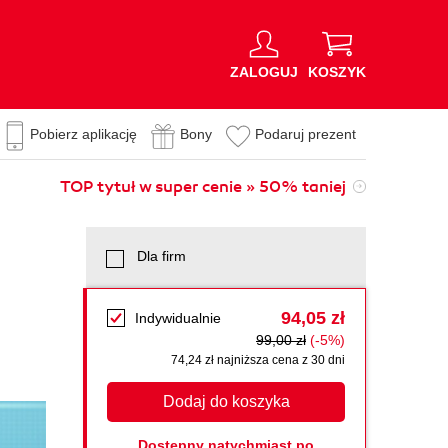
ZALOGUJ
KOSZYK
Pobierz aplikację
Bony
Podaruj prezent
TOP tytuł w super cenie » 50% taniej
Dla firm
94,05 zł
Indywidualnie
99,00 zł
(-5%)
74,24 zł najniższa cena z 30 dni
Dodaj do koszyka
Dostępny natychmiast po