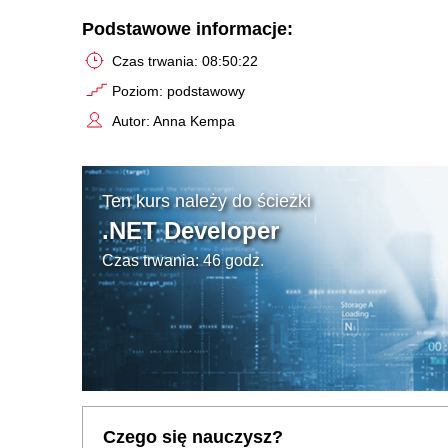
Podstawowe informacje:
Czas trwania: 08:50:22
Poziom: podstawowy
Autor: Anna Kempa
Ten kurs należy do ścieżki
.NET Developer
Czas trwania: 46 godz.
Czego się nauczysz?