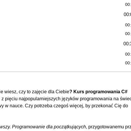
00
00:
00
00
00:
00
00
00
00
OGLĄDAJ »
00
e wiesz, czy to zajęcie dla Ciebie
? Kurs programowania C#
 z pięciu najpopularniejszych języków programowania na świec
00:
twy w nauce. Czy potrzeba czegoś więcej, by przekonać Cię do
00
00
rwszy. Programowanie dla początkujących
, przygotowanemu pr
00