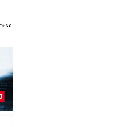
 C# 6.0
J