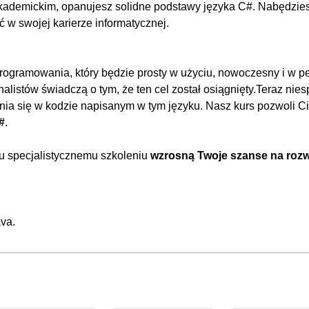
kademickim, opanujesz solidne podstawy języka C#. Nabędzie
00:
ć w swojej karierze informatycznej.
00
00
ogramowania, który będzie prosty w użyciu, nowoczesny i w pe
00
alistów świadczą o tym, że ten cel został osiągnięty.Teraz nies
00:
ia się w kodzie napisanym w tym języku. Nasz kurs pozwoli Ci
#
.
00
00
mu specjalistycznemu szkoleniu
wzrosną Twoje szanse na roz
00:
OGLĄDAJ »
00
00
ava
.
00
00
00:
00