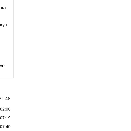
nia
ry i
owe
21:48
:02:00
:07:19
:07:40