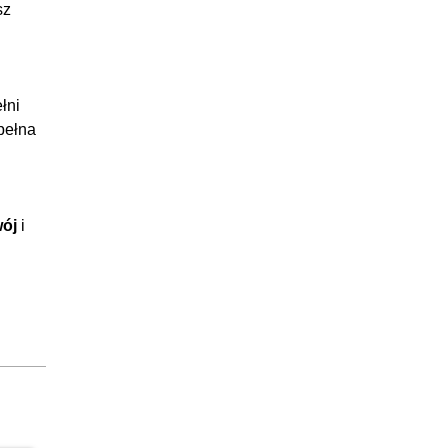
sz
22:33
:09:27
:03:52
łni
:09:14
pełna
15:53
:08:47
:07:06
wój
i
26:38
:07:27
:05:26
:05:49
:07:56
56:03
:10:03