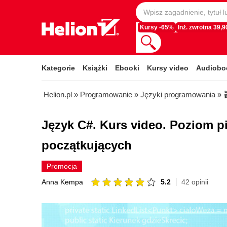
Kursy -65%
Inż. zwrotna 39,90
Kategorie
Książki
Ebooki
Kursy video
Audiobo
Helion.pl
»
Programowanie
»
Języki programowania
»
Język C#. Kurs video. Poziom p
początkujących
Promocja
5.2
42 opinii
Anna Kempa