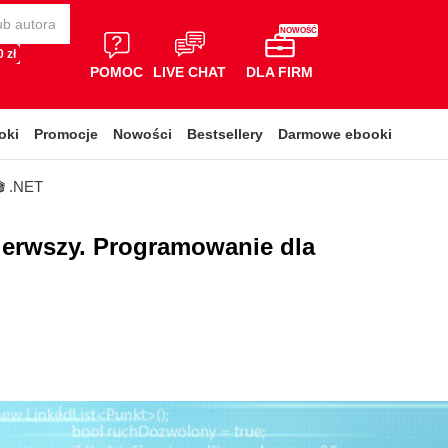
NOWOŚĆ
 zł
POMOC
LIVE CHAT
DLA FIRM
oki
Promocje
Nowości
Bestsellery
Darmowe ebooki
🎬 .NET
ierwszy. Programowanie dla