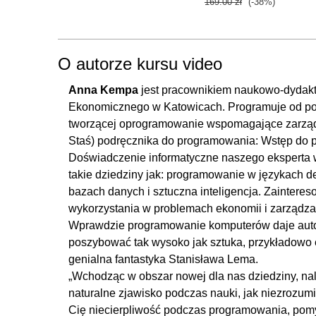
169.00 zł
(-38%)
10.1. Tekst jako tablica znaków
10.2. Wybrane metody klasy String
11. Metody
O autorze kursu video
11.1. Metody - wprowadzenie
Anna Kempa
jest pracownikiem naukowo-dydakty
Ekonomicznego w Katowicach. Programuje od pona
11.2. Definicja metody
tworzącej oprogramowanie wspomagające zarząd
11.3. Przekazywanie argumentów przez wartość i refe
Staś) podręcznika do programowania: Wstęp do 
11.4. Argumenty domyślne
Doświadczenie informatyczne naszego eksperta 
11.5. Metody przeciążone
takie dziedziny jak: programowanie w językach d
bazach danych i sztuczna inteligencja. Zaintereso
11.6. Rekurencja
wykorzystania w problemach ekonomii i zarządza
11.7. Metody - zadania
Wprawdzie programowanie komputerów daje autor
11.8. Metody - użycie debuggera
poszybować tak wysoko jak sztuka, przykładowo e
12. Klasy
genialna fantastyka Stanisława Lema.
„Wchodząc w obszar nowej dla nas dziedziny, nale
12.1. Klasa a obiekt
naturalne zjawisko podczas nauki, jak niezrozum
12.2. Budowa klasy
Cię niecierpliwość podczas programowania, pomy