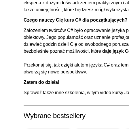
eksperta z dużym doświadczeniem praktycznym i a
5. Proste operacje na tekstach
także umiejętności, które będziesz mógł wykorzysta
5.1. Operator konkatenacji i niejawna konwersja
Czego nauczy Cię kurs C# dla początkujących?
5.2. Znaki specjalne
Założeniem twórców C# było opracowanie języka pr
5.3. Prezentowanie wyników z formatowaniem tekstu
obiektowy. Jego popularność oraz uznanie profesjon
6. Kolejność wykonywania działań
dziewięć godzin dzieli Cię od swobodnego poruszan
bezboleśnie poznać możliwości, które
daje język C
6.1. Priorytety operatorów i zasady łączności
6.2. Kolejność wykonywania działań - zadanie
Przekonaj się, jak dzięki atutom języka C# oraz te
otworzą się nowe perspektywy.
7. Instrukcje warunkowe
Zatem do dzieła!
7.1. Instrukcja if
7.2. Instrukcja if..else
Sprawdź także inne szkolenia, w tym
video kursy J
7.3. Operator warunkowy
7.4. Instrukcja switch..case
Wybrane bestsellery
8. Instrukcje cykliczne - pętle
8.1. Pętla for