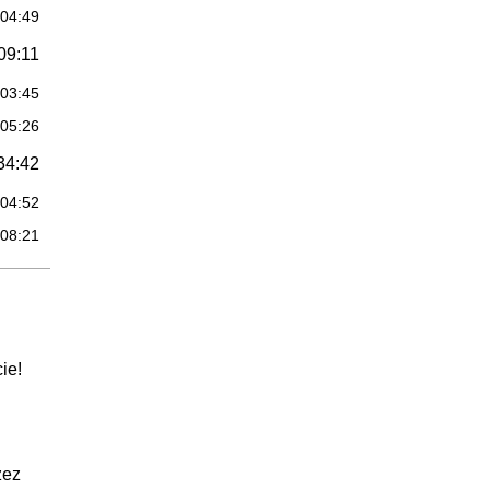
:04:49
09:11
:03:45
:05:26
34:42
:04:52
:08:21
:06:26
:09:57
:05:06
ie!
17:38
:09:21
:03:18
zez
:04:59