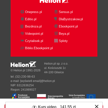
Onepress.pl
Sensus.pl
Editio.pl
DlaBystrzakow.pl
Bezdroza.pl
Ebookpoint.pl
Videopoint.pl
Beya.pl
Czytalisek.pl
Sploty
Biblio.Ebookpoint.pl
Helion.pl sp. z o.o.
ul. Kościuszki 1c
© Helion.pl 1991-2026
44-100 Gliwice
tel. (32) 230-98-63
e-mail:
[wyświetl email]@helion.pl
NIP: 6312636254
Regon: 241989027
Kurs video
141,55 zł