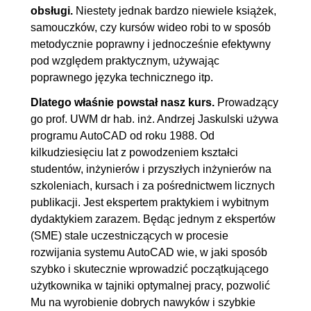
obsługi.
Niestety jednak bardzo niewiele książek,
7.2. Prostokąt
00:07:51
samouczków, czy kursów wideo robi to w sposób
7.3. Wielkąt foremny
00:06:13
metodycznie poprawny i jednocześnie efektywny
('wielobok')
pod względem praktycznym, używając
7.4. Obiekty opisowe i
00:04:41
poprawnego języka technicznego itp.
standardowe
Dlatego właśnie powstał nasz kurs.
Prowadzący
7.5. Obiekty tekstowe (napisy)
00:16:07
go prof. UWM dr hab. inż. Andrzej Jaskulski używa
programu AutoCAD od roku 1988. Od
7.6. Kreskowanie
00:09:51
kilkudziesięciu lat z powodzeniem kształci
8. Narzędzia rysowania
00:24:49
studentów, inżynierów i przyszłych inżynierów na
precyzyjnego
szkoleniach, kursach i za pośrednictwem licznych
publikacji. Jest ekspertem praktykiem i wybitnym
8.1. Tryby lokalizacji
00:12:28
dydaktykiem zarazem. Będąc jednym z ekspertów
8.2. Ćwiczenia projektowe
00:12:21
(SME) stale uczestniczących w procesie
przejściowe
rozwijania systemu AutoCAD wie, w jaki sposób
szybko i skutecznie wprowadzić początkującego
9. Sterowanie wyświetlaniem 2D
00:08:16
użytkownika w tajniki optymalnej pracy, pozwolić
Mu na wyrobienie dobrych nawyków i szybkie
9.1. Sterowanie wyświetlaniem
00:08:16