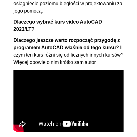
osiągniecie poziomu biegłości w projektowaniu za
2D
jego pomocą.
10. Edycja obiektów
00:56:09
Dlaczego wybrać kurs video AutoCAD
10.1. Ogólna metoda edycji,
00:05:27
2023/LT?
usuwanie obiektów
Dlaczego jeszcze warto rozpocząć przygodę z
10.2. Przekształcenia o wektor
00:04:07
programem AutoCAD właśnie od tego kursu? I
czym ten kurs różni się od licznych innych kursów?
10.3. Przesuwanie i kopiowanie
00:07:21
Więcej opowie o nim krótko sam autor
obiektów
10.4. Kopiowanie obiektów
00:05:28
przez odsunięcie
10.5. Obracanie obiektów
00:04:02
10.6. Ucinanie i wydłużanie
00:08:31
obiektów
10.7. Przedłużanie i skracanie
00:03:52
obiektów