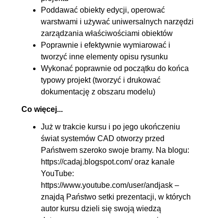
12.4. Operacje na warstwach
00:17:42
Poddawać obiekty edycji, operować
warstwami i używać uniwersalnych narzędzi
13. Wymiarowanie
01:07:26
zarządzania właściwościami obiektów
13.1. Wymiary - styl
00:10:13
Poprawnie i efektywnie wymiarować i
wymiarowania
tworzyć inne elementy opisu rysunku
Wykonać poprawnie od początku do końca
13.2. Wymiar liniowy
OGLĄDAJ »
typowy projekt (tworzyć i drukować
00:09:00
dokumentację z obszaru modelu)
13.3. Wymiar normalny
00:04:31
Co więcej...
13.4. Wymiary promienia i
00:03:12
Już w trakcie kursu i po jego ukończeniu
średnicy
świat systemów CAD otworzy przed
13.5. Znaczniki środka i
00:10:21
Państwem szeroko swoje bramy. Na blogu:
zespolone osie symetrii
https://cadaj.blogspot.com/ oraz kanale
13.6. Wymiar kątowy
00:03:15
YouTube:
https://www.youtube.com/user/andjask –
13.7. Dołączanie przedrostka i
00:03:04
znajdą Państwo setki prezentacji, w których
przyrostka
autor kursu dzieli się swoją wiedzą
13.8. Inteligentne narzędzie
00:10:04