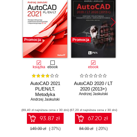
Promocja
Promocja
Promocj
książka
ebook
ebook
AutoCAD 2021
AutoCAD 2020 / LT
AutoCA
PL/EN/LT.
2020 (2013+)
201
Metodyka
Andrzej Jaskulski
M
Andrzej Jaskulski
efektywnego
Andrz
projektowania
(89,40 zł najniższa cena z 30 dni)
parametrycznego i
(67,20 zł najniższa cena z 30 dni)
(107,19 zł 
nieparametrycznego
93.87 zł
67.20 zł
2D i 3D
149.00 zł
(-37%)
84.00 zł
(-20%)
134.0