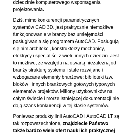
dziedzinie komputerowego wspomagania
bezpośrednie wprowadzanie
projektowania.
odległości
Dziś, mimo konkurencji parametrycznych
5.3. Współrzędne biegunowe
00:08:28
systemów CAD 3D, jest praktycznie niemożliwe
5.4. Wprowadzać czy nie
00:07:16
funkcjonowanie w branży bez umiejętności
wprowadzać (dynamicznie) -
posługiwania się programem AutoCAD. Posługują
się nim architekci, konstruktorzy mechanicy,
oto jest pytanie!
elektrycy i specjaliści z wielu innych dziedzin. Jest
6. Tworzenie obiektów
00:22:01
to możliwe, ze względu na otwartą niezależną od
podstawowych
branży strukturę systemu i stale rozwijane i
wzbogacane elementy branżowe: biblioteki tzw.
6.1. Odcinek (łamana)
00:03:52
bloków i innych branżowych gotowych typowych
6.2. Okrąg
OGLĄDAJ »
elementów projektów. Miliony użytkowników na
00:09:22
całym świecie i morze istniejącej dokumentacji nie
dają szans konkurencji w tej klasie systemów.
6.3. Łuk
00:08:47
Ponieważ produkty linii AutoCAD i AutoCAD LT są
7. Tworzenie obiektów złożonych
00:50:02
tak rozpowszechnione,
znajdziecie Państwo
7.1. Polilinia
00:05:19
także bardzo wiele ofert nauki ich praktycznej