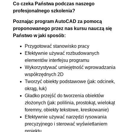
10.8. Fazowanie krawędzi
00:05:41
Co czeka Państwa podczas naszego
10.9. Zaokrąglanie krawędzi
00:06:15
profesjonalnego szkolenia?
10.10. Indywidualne polecenia
00:05:25
Poznając program AutoCAD za pomocą
edycyjne
proponowanego przez nas kursu nauczą się
Państwo w jaki sposób:
11. Edycja za pomocą uchwytów
00:11:43
Przygotować stanowisko pracy
11.1. Edycja za pomocą
00:11:43
Efektywnie używać rozbudowanych
uchwytów standardowych
elementów interfejsu programu
Wykorzystywać umiejętność wprowadzania
12. Właściwości ogólne obiektów -
00:53:53
współrzędnych 2D
technika warstw
Tworzyć obiekty podstawowe (jak: odcinek,
okrąg, łuk)
12.1. Technika warstw -
00:12:51
Gładko przejść do tworzenia obiektów
właściwości logiczne i
złożonych (jak: polilinia, prostokąt, wielokąt
określone wprost
foremny, obiekty tekstowe, kreskowanie)
12.2. Rodzaj linii
00:18:45
Efektywnie używać narzędzi rysowania
precyzyjnego i sterować wyświetlaniem
12.3. Kolor i szerokość linii
00:04:35
projektu