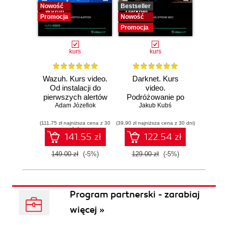
Nowość
Bestseller
Bestselle
Promocja
Nowość
Nowość
Promocja
Promocj
kurs
kurs
Wazuh. Kurs video.
Darknet. Kurs
Metas
Od instalacji do
video.
vid
pierwszych alertów
Podróżowanie po
pene
Adam Józefiok
ciemnej stronie
Jakub Kubś
Ad
ł
sieci
zabe
(111,75 zł najniższa cena z 30
(39,90 zł najniższa cena z 30 dni)
(96,75 zł naj
dni)
141.55 zł
122.54 zł
149.00 zł
(-5%)
129.00 zł
(-5%)
129.0
Program partnerski - zarabiaj
więcej »