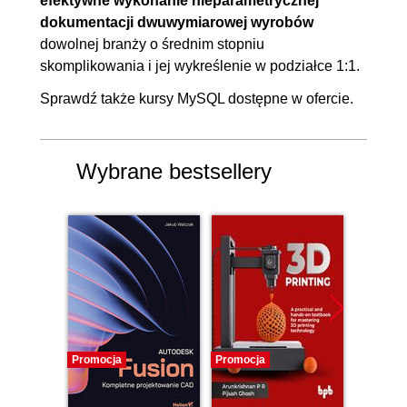
efektywne wykonanie nieparametrycznej
dokumentacji dwuwymiarowej wyrobów
modelu
dowolnej branży o średnim stopniu
16. Co dalej
00:05:38
skomplikowania i jej wykreślenie w podziałce 1:1.
16.1. Co dalej
00:05:38
Sprawdź także
kursy MySQL
dostępne w ofercie.
Wybrane bestsellery
Promocja
Promocja
Promocj