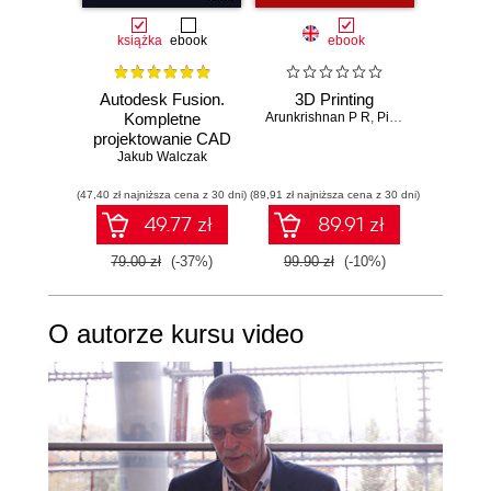
książka
ebook
ebook
ksią
Autodesk Fusion.
3D Printing
AutoC
Kompletne
Arunkrishnan P R
,
Pijush Ghosh
And
projektowanie CAD
Jakub Walczak
(47,40 zł najniższa cena z 30 dni)
(89,91 zł najniższa cena z 30 dni)
(101,40 zł 
49.77 zł
89.91 zł
79.00 zł
(-37%)
99.90 zł
(-10%)
169.0
O autorze kursu video