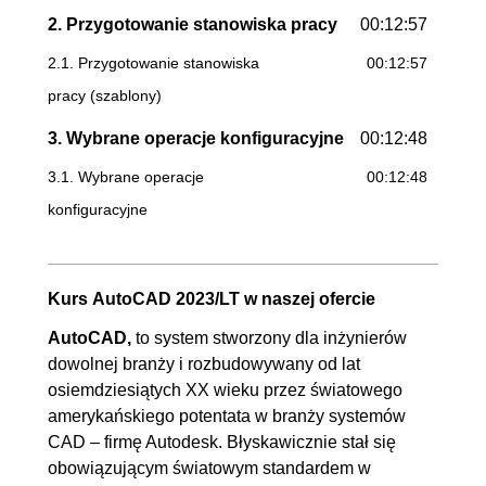
2. Przygotowanie stanowiska pracy
00:12:57
2.1. Przygotowanie stanowiska
00:12:57
pracy (szablony)
3. Wybrane operacje konfiguracyjne
00:12:48
3.1. Wybrane operacje
00:12:48
konfiguracyjne
4. Obsługa programu AutoCAD
00:16:14
(Interfejs)
Kurs AutoCAD 2023/LT w naszej ofercie
4.1. Obsługa programu
00:16:14
AutoCAD,
to system stworzony dla inżynierów
AutoCAD (Interfejs)
dowolnej branży i rozbudowywany od lat
osiemdziesiątych XX wieku przez światowego
5. Wprowadzanie współrzędnych 2D
00:34:41
amerykańskiego potentata w branży systemów
5.1. Współrzędne kartezjańskie
00:09:50
CAD – firmę Autodesk. Błyskawicznie stał się
obowiązującym światowym standardem w
5.2. Śledzenie biegunowe i
00:09:07