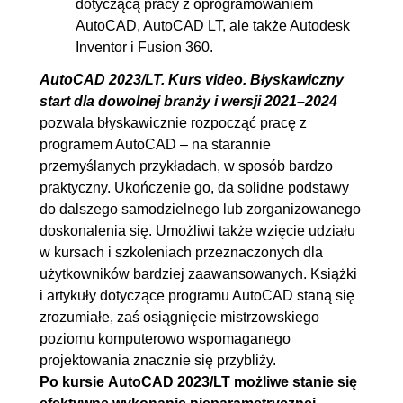
dotyczącą pracy z oprogramowaniem
WYMIAR
AutoCAD, AutoCAD LT, ale także Autodesk
Inventor i Fusion 360.
13.9. Linie i wielolinie
00:06:27
odniesienia
AutoCAD 2023/LT. Kurs video. Błyskawiczny
start dla dowolnej branży i wersji 2021–2024
13.10. Podstawy edycji
00:07:19
pozwala błyskawicznie rozpocząć pracę z
wymiarów
programem AutoCAD – na starannie
14. Uniwersalne narzędzia
00:11:26
przemyślanych przykładach, w sposób bardzo
praktyczny. Ukończenie go, da solidne podstawy
zarządzania właściwościami
do dalszego samodzielnego lub zorganizowanego
obiektów
doskonalenia się. Umożliwi także wzięcie udziału
14.1. Właściwości istniejących
00:11:26
w kursach i szkoleniach przeznaczonych dla
użytkowników bardziej zaawansowanych. Książki
obiektów
i artykuły dotyczące programu AutoCAD staną się
15. Projekt końcowy
00:30:02
zrozumiałe, zaś osiągnięcie mistrzowskiego
poziomu komputerowo wspomaganego
15.1. Wymagania
00:05:56
projektowania znacznie się przybliży.
15.2. Tworzenie dokumentacji
00:15:59
Po kursie AutoCAD 2023/LT możliwe stanie się
15.3. Wydruk z obszaru
00:08:07