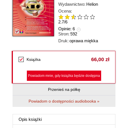
Wydawnictwo:
Helion
Ocena:
2.7
/
6
Opinie:
6
Stron:
592
Druk:
oprawa miękka
66,00 zł
Książka
Powiadom mnie, gdy książka będzie dostępna
Przenieś na półkę
Powiadom o dostępności audiobooka »
Opis
książki