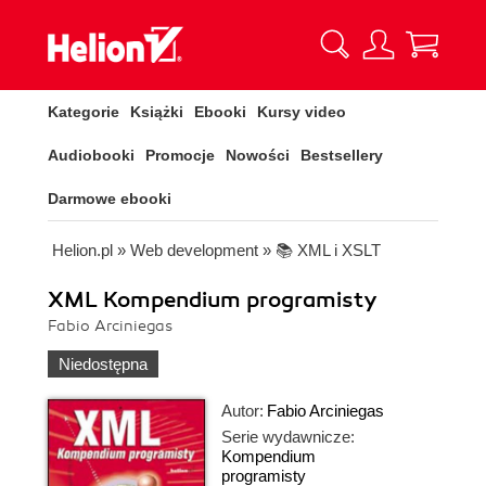
Kategorie
Książki
Ebooki
Kursy video
Audiobooki
Promocje
Nowości
Bestsellery
Darmowe ebooki
Helion.pl
»
Web development
»
📚 XML i XSLT
XML Kompendium programisty
Fabio Arciniegas
Niedostępna
Autor:
Fabio Arciniegas
Serie wydawnicze:
Kompendium
programisty