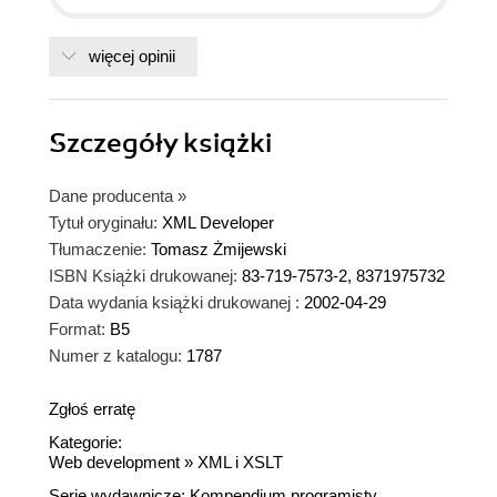
więcej opinii
Szczegóły
książki
Dane producenta
»
Tytuł oryginału:
XML Developer
Tłumaczenie:
Tomasz Żmijewski
ISBN Książki drukowanej:
83-719-7573-2, 8371975732
Data wydania książki drukowanej :
2002-04-29
Format:
B5
Numer z katalogu:
1787
Zgłoś erratę
Kategorie:
Web development
»
XML i XSLT
Serie wydawnicze:
Kompendium programisty