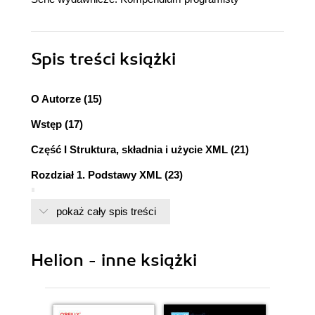
Spis treści
książki
O Autorze (15)
Wstęp (17)
Część I Struktura, składnia i użycie XML (21)
Rozdział 1. Podstawy XML (23)
Wprowadzenie (23)
pokaż cały spis treści
Mity na temat znaczników (23)
Czym są znaczniki? (24)
Definicja XML (29)
Helion - inne książki
Definicja ścisła (29)
Definicja z punktu widzenia Sieci (29)
Definicja z punktu widzenia danych (30)
Album rodzinny XML (30)