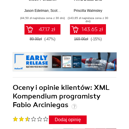
inżyniera sieci
Edition
następnej generacji
Jason Edelman
,
Scott S. Lowe
,
Matt Oswalt
Priscilla Walmsley
Lorna 
(44,50 zł najniższa cena z 30 dni)
(143,65 zł najniższa cena z 30
(16,45 zł naj
dni)
47.17 zł
143.65 zł
89.00zł
(-47%)
169.00zł
(-15%)
32.9
Oceny i opinie klientów: XML
Kompendium programisty
Fabio Arciniegas
Dodaj opinię