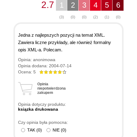
2.7
1
2
3
4
5
6
(3)
(0)
(0)
(2)
(1)
(0)
Jedna z najlepszych pozycji na temat XML.
Zawiera liczne przykłady, ale również formalny
opis XML-a. Polecam.
Opinia: anonimowa
Opinia dodana: 2004-07-14
Ocena: 5
Opinia
niepotwierdzona
zakupem
Opinia dotyczy produktu:
ksiązka drukowana
Czy opinia była pomocna:
TAK
(
0
)
NIE
(
0
)