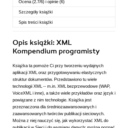
Ocena (
2.7
/
6
) i opinie (6)
Szczegóły
książki
Spis treści
książki
Opis
książki
: XML
Kompendium programisty
Książka ta pomoże Ci przy tworzeniu wydajnych
aplikacji XML oraz przygotowywaniu elastycznych
struktur dokumentów. Przedstawiono tu wiele
technologii XML -- m.in. XML bezprzewodowe (WAP,
VoiceXML i inne), a także wiele przykładów oraz język i
powiązane z nim technologie. Książka jest
przeznaczona dla średniozaawansowanych i
zaawansowanych twórców publikacji sieciowych.
Można z niej nauczyć się, jak wykorzystać XML do
publikacji w Sieci i do wymiany danych; można poznać