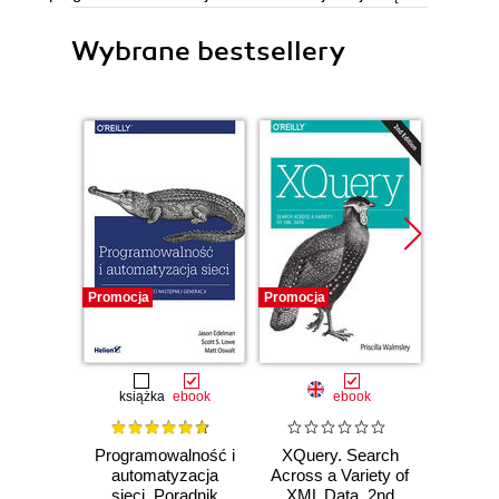
Wybrane bestsellery
Promocja
Promocja
Promocj
książka
ebook
ebook
ksią
Programowalność i
XQuery. Search
API n
automatyzacja
Across a Variety of
str
sieci. Poradnik
XML Data. 2nd
Usługi