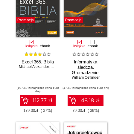
Promocja
Promocja
książka
ebook
książka
ebook
Excel 365. Biblia
Informatyka
Michael Alexander
,
Dick Kusleika
śledcza.
Gromadzenie,
William Oettinger
analiza i
zabezpieczanie
(107,40 zł najniższa cena z 30
(47,40 zł najniższa cena z 30 dni)
dowodów
dni)
elektronicznych dla
początkujących.
112.77 zł
48.18 zł
Wydanie II
179.00zł
(-37%)
79.00zł
(-39%)