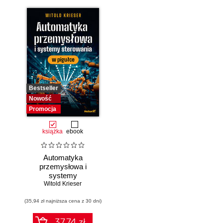
Bestseller
Nowość
Promocja
książka
ebook
Automatyka
przemysłowa i
systemy
sterowania w
Witold Krieser
pigułce
(35,94 zł najniższa cena z 30 dni)
37.74 zł