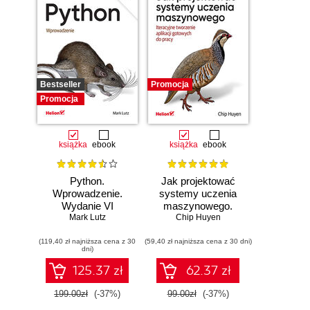
Bestseller
Promocja
Promocja
książka
ebook
książka
ebook
Python.
Jak projektować
Wprowadzenie.
systemy uczenia
Wydanie VI
maszynowego.
Mark Lutz
Chip Huyen
Iteracyjne
tworzenie aplikacji
(119,40 zł najniższa cena z 30
(59,40 zł najniższa cena z 30 dni)
gotowych do pracy
dni)
125.37 zł
62.37 zł
199.00zł
(-37%)
99.00zł
(-37%)