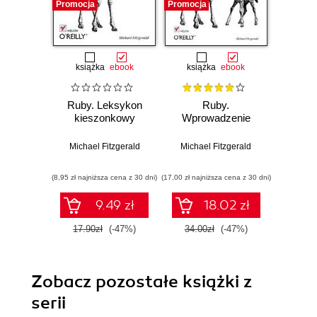
Promocja
Promocja
Promocj
książka
ebook
książka
ebook
Ruby. Leksykon
Ruby.
Rub
kieszonkowy
Wprowadzenie
Refe
E
Michael Fitzgerald
Michael Fitzgerald
Michae
(8,95 zł najniższa cena z 30 dni)
(17,00 zł najniższa cena z 30 dni)
(42,42 zł naj
9.49 zł
18.02 zł
17.90zł
(-47%)
34.00zł
(-47%)
49.9
Zobacz pozostałe książki z
serii