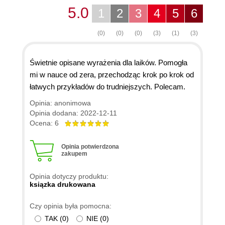
5.0
1
2
3
4
5
6
(0)
(0)
(0)
(3)
(1)
(3)
Świetnie opisane wyrażenia dla laików. Pomogła
mi w nauce od zera, przechodząc krok po krok od
łatwych przykładów do trudniejszych. Polecam.
Opinia: anonimowa
Opinia dodana: 2022-12-11
Ocena: 6
Opinia potwierdzona
zakupem
Opinia dotyczy produktu:
ksiązka drukowana
Czy opinia była pomocna:
TAK
(
0
)
NIE
(
0
)