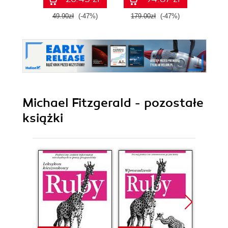
49.90zł
(-47%)
179.00zł
(-47%)
79.0
Michael Fitzgerald - pozostałe
książki