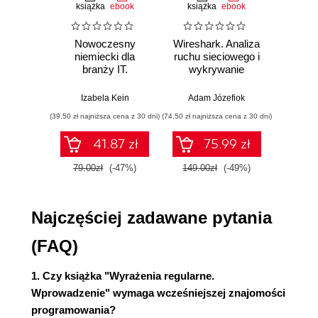
Dopasowanie znaku niewidocznego (35)
książka
ebook
książka
ebook
ksią
Dopasowanie dowolnego znaku, po raz kolejny
(37)
Nowoczesny
Wireshark. Analiza
Aut
Oznaczanie tekstu (39)
niemiecki dla
ruchu sieciowego i
prze
branży IT.
wykrywanie
s
Czego dowiedziałeś się z rozdziału 2.? (43)
Praktyczne
włamań
ste
Informacje techniczne (44)
przykłady i
p
Izabela Kein
Adam Józefiok
Wito
ćwiczenia
3. Granice (47)
(39,50 zł najniższa cena z 30 dni)
(74,50 zł najniższa cena z 30 dni)
(29,95 zł naj
Początek i koniec wiersza (47)
41.87 zł
75.99 zł
Granice słowa i nie-słowa (49)
Inne kotwice (52)
79.00zł
(-47%)
149.00zł
(-49%)
59.9
Określenie grupy znaków jako dosłownych (53)
Dodawanie znaczników (54)
Najczęściej zadawane pytania
Czego dowiedziałeś się z rozdziału 3.? (58)
Informacje techniczne (59)
(FAQ)
4. Alternatywy, grupy i odniesienia (61)
Alternatywy (62)
1. Czy książka "Wyrażenia regularne.
Podwzorce (65)
Wprowadzenie" wymaga wcześniejszej znajomości
Grupy przechwytywania i odwołania wsteczne
programowania?