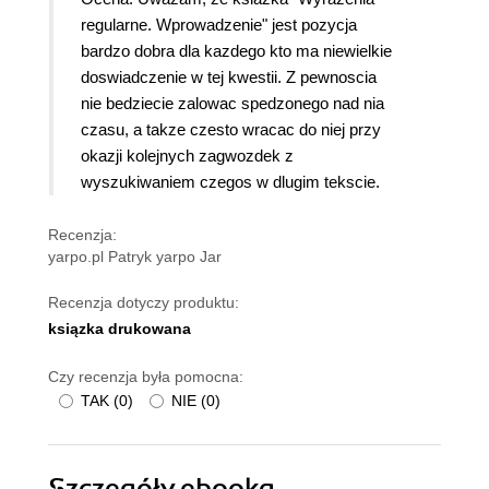
regularne. Wprowadzenie" jest pozycja
bardzo dobra dla kazdego kto ma niewielkie
doswiadczenie w tej kwestii. Z pewnoscia
nie bedziecie zalowac spedzonego nad nia
czasu, a takze czesto wracac do niej przy
okazji kolejnych zagwozdek z
wyszukiwaniem czegos w dlugim tekscie.
Recenzja:
yarpo.pl Patryk yarpo Jar
Recenzja dotyczy produktu:
ksiązka drukowana
Czy recenzja była pomocna:
TAK
(
0
)
NIE
(
0
)
Szczegóły
ebooka