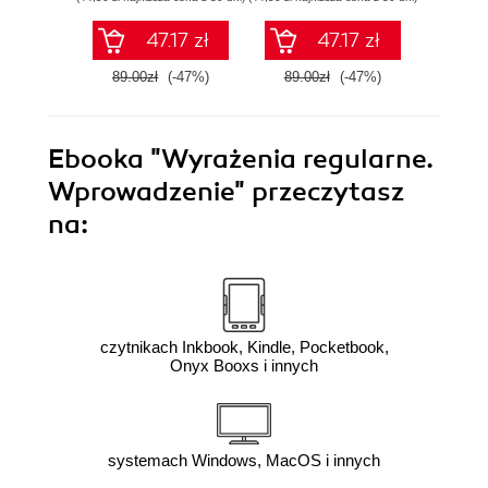
języ
p
47.17 zł
47.17 zł
89.00zł
(-47%)
89.00zł
(-47%)
79.0
Ebooka
"Wyrażenia regularne.
Wprowadzenie"
przeczytasz
na:
czytnikach Inkbook, Kindle, Pocketbook,
Onyx Booxs i innych
systemach Windows, MacOS i innych