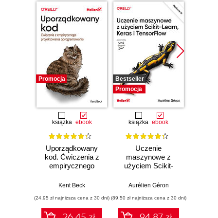
Promocja
Bestseller
Promocj
Promocja
książka
ebook
książka
ebook
ksią
Uporządkowany
Uczenie
Ko
kod. Ćwiczenia z
maszynowe z
Doma
empirycznego
użyciem Scikit-
D
projektowania
Learn, Keras i
Dosto
oprogramowania
TensorFlow.
arc
Kent Beck
Aurélien Géron
Vlad
Wydanie III
aplikacj
(24,95 zł najniższa cena z 30 dni)
(89,50 zł najniższa cena z 30 dni)
(39,50 zł naj
bi
26.45 zł
94.87 zł