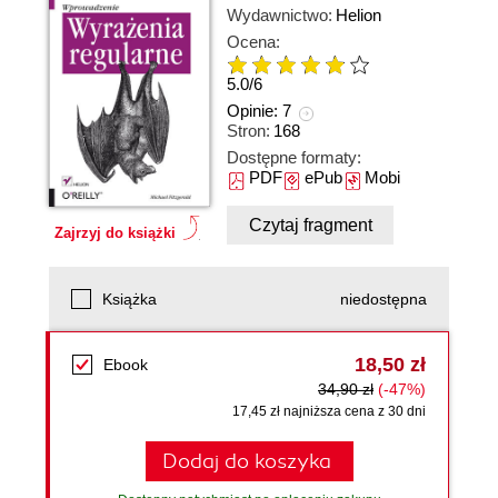
Wydawnictwo:
Helion
Ocena:
5.0
/
6
Opinie:
7
Stron:
168
Dostępne formaty:
PDF
ePub
Mobi
Czytaj fragment
Zajrzyj do książki
Książka
niedostępna
18,50 zł
Ebook
34,90 zł
(-47%)
17,45 zł najniższa cena z 30 dni
Dodaj do koszyka