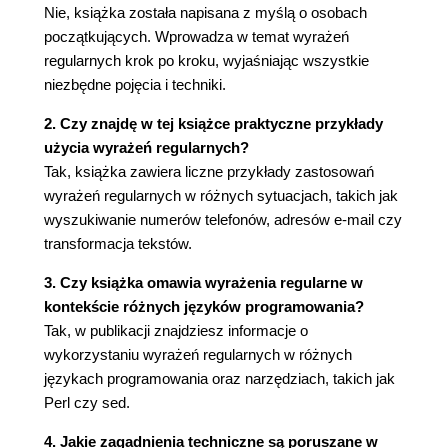
(67)
Nie, książka została napisana z myślą o osobach
Grupy nieprzechwytujące (70)
początkujących. Wprowadza w temat wyrażeń
Czego dowiedziałeś się z rozdziału 4.? (73)
regularnych krok po kroku, wyjaśniając wszystkie
Informacje techniczne (73)
niezbędne pojęcia i techniki.
5. Klasy znaków (75)
2. Czy znajdę w tej książce praktyczne przykłady
Negacja klasy znaków (77)
użycia wyrażeń regularnych?
Złączenia i różnice (77)
Tak, książka zawiera liczne przykłady zastosowań
Klasy znaków POSIX (80)
wyrażeń regularnych w różnych sytuacjach, takich jak
Czego dowiedziałeś się z rozdziału 5.? (82)
wyszukiwanie numerów telefonów, adresów e-mail czy
Informacje techniczne (82)
transformacja tekstów.
6. Dopasowanie Unicode i innych znaków (83)
3. Czy książka omawia wyrażenia regularne w
Dopasowanie znaku Unicode (84)
kontekście różnych języków programowania?
Dopasowanie znaków liczb ósemkowych (88)
Tak, w publikacji znajdziesz informacje o
Dopasowanie właściwości znaku Unicode (88)
wykorzystaniu wyrażeń regularnych w różnych
Dopasowanie znaków kontrolnych (92)
językach programowania oraz narzędziach, takich jak
Czego dowiedziałeś się z rozdziału 6.? (94)
Perl czy sed.
Informacje techniczne (94)
4. Jakie zagadnienia techniczne są poruszane w