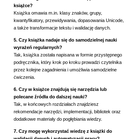
7. Kwantyfikatory (97)
książce?
Zachłanne, leniwe i zaborcze (98)
Książka omawia m.in. klasy znaków, grupy,
Dopasowanie za pomocą *, + oraz ? (99)
kwantyfikatory, przewidywania, dopasowania Unicode,
Dopasowanie określoną liczbę razy (100)
a także transformacje tekstu i walidację danych.
Kwantyfikatory leniwe (101)
Kwantyfikatory zaborcze (103)
5. Czy książka nadaje się do samodzielnej nauki
Czego dowiedziałeś się z rozdziału 7.? (104)
wyrażeń regularnych?
Informacje techniczne (104)
Tak, książka została napisana w formie przystępnego
podręcznika, który krok po kroku prowadzi czytelnika
8. Przewidywania (105)
przez kolejne zagadnienia i umożliwia samodzielne
Przewidywanie pozytywne (105)
ćwiczenia.
Przewidywania negatywne (108)
Pozytywne przewidywanie wsteczne (109)
6. Czy w książce znajdują się narzędzia lub
Negatywne przewidywanie wsteczne (109)
polecane źródła do dalszej nauki?
Czego dowiedziałeś się z rozdziału 8.? (110)
Tak, w końcowych rozdziałach znajdziesz
Informacje techniczne (110)
rekomendacje narzędzi, implementacji, bibliotek oraz
dodatkowe materiały do pogłębiania wiedzy.
9. Dodawanie znaczników HTML5 do dokumentu
(111)
7. Czy mogę wykorzystać wiedzę z książki do
walidacji danych i automatyzacji pracy?