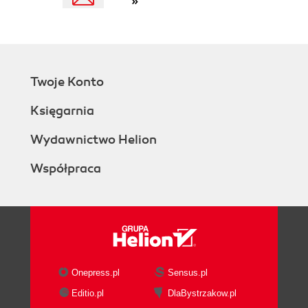
»
Brief Background
Declarative
Portability
General Syntax
Basic Syntax
Twoje Konto
Three-Valued Logic
Simple Operators
Księgarnia
SQL Data Languages
Data Definition Language
Wydawnictwo Helion
Tables
Współpraca
The basics
Column types
Column constraints
Primary keys
Table constraints
Tables from queries
Altering tables
Onepress.pl
Sensus.pl
Dropping tables
Editio.pl
DlaBystrzakow.pl
Virtual tables