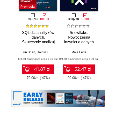
Nowość
Promocja
książka
ebook
książka
ebook
ksią
SQL dla analityków
Snowflake.
SQL w
danych.
Nowoczesna
Jak d
Skutecznie analizuj
inżynieria danych
uzysk
dane, wyciągaj
w praktyce
inf
wartościowe
Wy
Jun Shan
,
Haibin Li
,
Matt Goldwasser
Maja Ferle
,
Upom Malik
,
Benjamin John
Antho
wnioski i opanuj
(39,50 zł najniższa cena z 30 dni)
(49,50 zł najniższa cena z 30 dni)
(49,50 zł naj
zaawansowany
SQL na potrzeby
41.87 zł
52.47 zł
praktycznych
zastosowań.
79.00zł
(-47%)
99.00zł
(-47%)
99.0
Wydanie IV