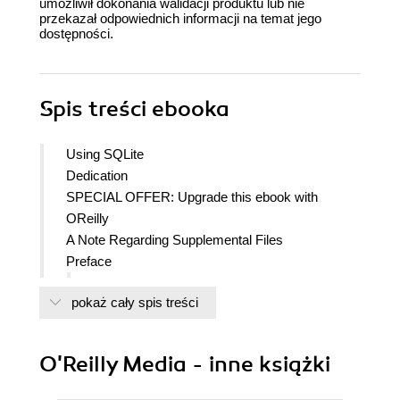
umożliwił dokonania walidacji produktu lub nie
przekazał odpowiednich informacji na temat jego
dostępności.
Spis treści
ebooka
Using SQLite
Dedication
SPECIAL OFFER: Upgrade this ebook with
OReilly
A Note Regarding Supplemental Files
Preface
SQLite Versions
pokaż cały spis treści
Email Lists
Example Code Download
How We Got Here
O'Reilly Media - inne książki
Conventions Used in This Book
Using Code Examples