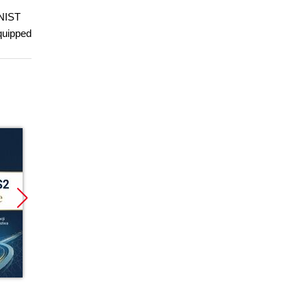
 NIST
quipped
Bestseller
Nowość
Nowoś
Nowość
Promocja
kurs
książka
ebook