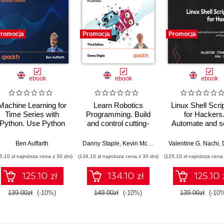
romocja
Promocja
Promocja
ebook
ebook
ebook
Machine Learning for
Learn Robotics
Linux Shell Scri
Time Series with
Programming. Build
for Hackers
Python. Use Python
and control cutting-
Automate and s
to forecast, predict,
edge AI robots with
your hacking pr
and detect anomalies
Raspberry Pi and
with bash scrip
,
Amit Malik
Ben Auffarth
,
Prasad Gandham
Danny Staple
,
Kevin McAleer
Valentine G. Nachi
,
Do
with state-of-the-art
Python - Third Edition
5,10 zł najniższa cena z 30 dni)
(134,10 zł najniższa cena z 30 dni)
(125,10 zł najniższa cena 
machine learning
methods - Second
125.10 zł
134.10 zł
125.10 
Edition
139.00zł
(-10%)
149.00zł
(-10%)
139.00zł
(-10