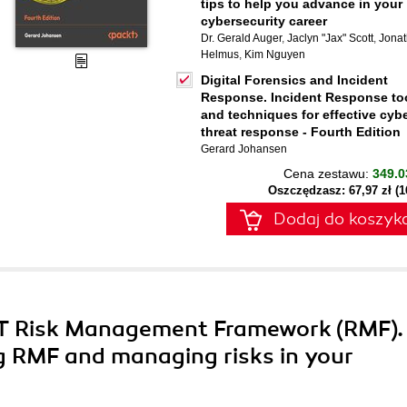
tips to help you advance in your
cybersecurity career
Dr. Gerald Auger
,
Jaclyn "Jax" Scott
,
Jona
Helmus
,
Kim Nguyen
Digital Forensics and Incident
Response. Incident Response to
and techniques for effective cyb
threat response - Fourth Edition
Gerard Johansen
Cena zestawu:
349.0
Oszczędzasz: 67,97 zł (
Dodaj do koszyk
IST Risk Management Framework (RMF).
g RMF and managing risks in your