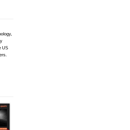
nology,
ry
he US
ers.