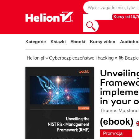
Kursy od 16,70
Kategorie
Książki
Ebooki
Kursy video
Audiobo
Helion.pl
»
Cyberbezpieczeństwo i hacking
»
📚 Bezpie
Unveili
Framewor
impleme
in your 
Thomas Marsland, 
(ebook)
Promocja