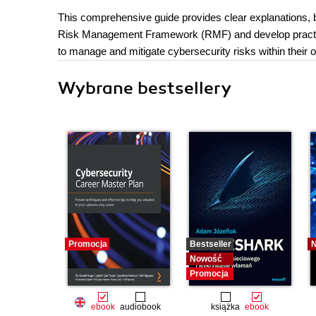
This comprehensive guide provides clear explanations, b
Risk Management Framework (RMF) and develop practical s
to manage and mitigate cybersecurity risks within their o
Wybrane bestsellery
Promocja
Bestseller
Nowość
Promocja
ebook
audiobook
książka
ebook