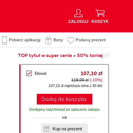
ZALOGUJ
KOSZYK
Pobierz aplikację
Bony
Podaruj prezent
TOP tytuł w super cenie » 50% taniej
107,10 zł
Ebook
119,00 zł
(-10%)
107,10 zł najniższa cena z 30 dni
Dodaj do koszyka
Dostępny natychmiast po opłaceniu zakupu
lub
Kup na prezent