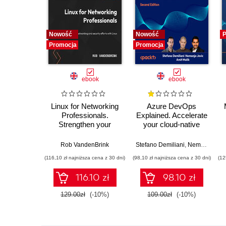
Nowość
Nowość
P
Promocja
Promocja
ebook
ebook
Linux for Networking
Azure DevOps
Professionals.
Explained. Accelerate
Strengthen your
your cloud-native
networking and
software
security efforts with
development with
Rob VandenBrink
Stefano Demiliani
,
Nemanja Jovic
Linux - Second
Azure DevOps for
(116,10 zł najniższa cena z 30 dni)
(98,10 zł najniższa cena z 30 dni)
(12
Edition
Cloud Excellence -
Second Edition
116.10 zł
98.10 zł
129.00zł
(-10%)
109.00zł
(-10%)