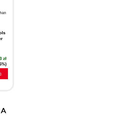
than
ols
er
3 zł
16%)
a
 A