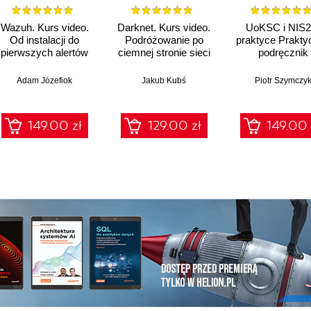
Wazuh. Kurs video.
Darknet. Kurs video.
UoKSC i NIS2
Od instalacji do
Podróżowanie po
praktyce Prakty
pierwszych alertów
ciemnej stronie sieci
podręcznik
implementacj
Krajowego Sys
yen
Adam Józefiok
Jakub Kubś
Piotr Szymczy
Cyberbezpiecze
Frameworki
procedury, audyt
149.00 zł
129.00 zł
149.00 
zarządów, IT 
compliance