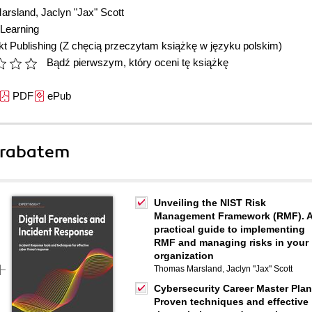
arsland
,
Jaclyn "Jax" Scott
Learning
t Publishing
(Z chęcią przeczytam książkę w języku polskim)
Bądź pierwszym, który oceni tę książkę
PDF
ePub
 rabatem
Unveiling the NIST Risk
Management Framework (RMF). 
practical guide to implementing
RMF and managing risks in your
organization
Thomas Marsland
,
Jaclyn "Jax" Scott
Cybersecurity Career Master Plan
Proven techniques and effective