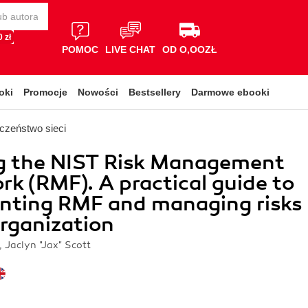
 zł
POMOC
LIVE CHAT
OD O,OOZŁ
oki
Promocje
Nowości
Bestsellery
Darmowe ebooki
czeństwo sieci
ng the NIST Risk Management
k (RMF). A practical guide to
nting RMF and managing risks
organization
Jaclyn "Jax" Scott