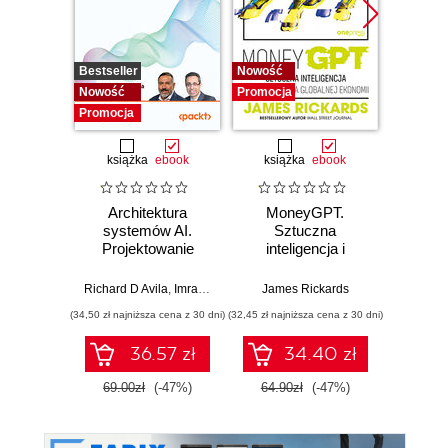
Bestseller
Nowość
Promocj
Nowość
Promocja
Promocja
książka
ebook
książka
ebook
Architektura
MoneyGPT.
Jak 
systemów AI.
Sztuczna
wł
Projektowanie
inteligencja i
asyst
skalowalnego i
zagrożenie dla
krok
niezawodnego
globalnej ekonomii
Richard D Avila
,
Imran Ahmad
James Rickards
oprogramowania
(34,50 zł najniższa cena z 30 dni)
(32,45 zł najniższa cena z 30 dni)
(41,27 zł naj
36.57 zł
34.40 zł
69.00zł
(-47%)
64.90zł
(-47%)
59.0