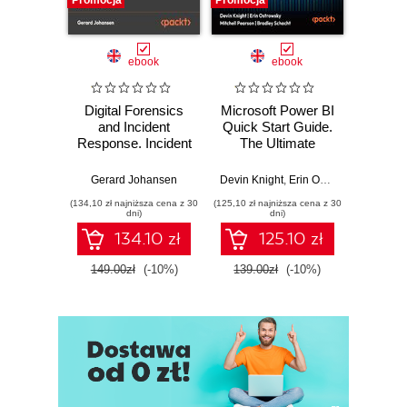
Promocja
Promocja
Promocj
ebook
ebook
Digital Forensics
Microsoft Power BI
Pract
and Incident
Quick Start Guide.
Intel
Response. Incident
The Ultimate
Data-D
Response tools
Beginner's Guide
Hunti
and techniques for
to Power BI, Data
your c
Gerard Johansen
Devin Knight
,
Erin Ostrowsky
,
Mitchel
effective cyber
Storytelling, AI
effor
(134,10 zł najniższa cena z 30
(125,10 zł najniższa cena z 30
(116,10 zł 
threat response -
Tools, and
dete
dni)
dni)
Fourth Edition
Microsoft Fabric -
def
134.10 zł
125.10 zł
Fourth Edition
ATT&C
tool
149.00zł
(-10%)
139.00zł
(-10%)
129.0
E