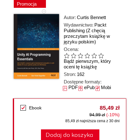
Promocja
Autor:
Curtis Bennett
Wydawnictwo:
Packt
Publishing
(Z chęcią
przeczytam książkę w
języku polskim)
Ocena:
Bądź pierwszym, który
oceni tę książkę
Stron:
162
Dostępne formaty:
PDF
ePub
Mobi
85,49 zł
Ebook
94,99 zł
(-10%)
85,49 zł najniższa cena z 30 dni
Dodaj do koszyka