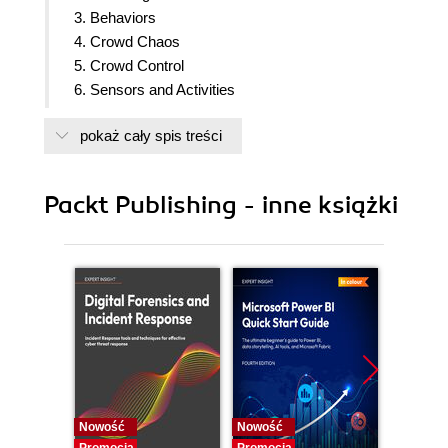
3. Behaviors
4. Crowd Chaos
5. Crowd Control
6. Sensors and Activities
7. Attack
pokaż cały spis treści
8. Attack
9. Driver
10. Animation and AI
Packt Publishing - inne książki
11. Advanced NavMesh Generation
Nowość
Nowość
Nowość