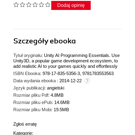
Dodaj opinię
Szczegóły
ebooka
Tytuł oryginału:
Unity AI Programming Essentials. Use
Unity3D, a popular game development ecosystem, to
add realistic AI to your games quickly and effortlessly
ISBN Ebooka:
978-17-835-5356-3, 9781783553563
Data wydania ebooka :
2014-12-22
Język publikacji:
angielski
Rozmiar pliku Pdf:
4.8MB
Rozmiar pliku ePub:
14.6MB
Rozmiar pliku Mobi:
19.5MB
Zgłoś erratę
Kategorie: