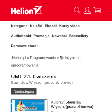
Kategorie
Książki
Ebooki
Kursy video
Audiobooki
Promocje
Nowości
Bestsellery
Darmowe ebooki
Helion.pl
»
Programowanie
»
📚 Inżynieria
oprogramowania
UML 2.1. Ćwiczenia
Stanisław Wrycza, (praca zbiorowa)
Niedostępna
Autorzy:
Stanisław
Wrycza
,
(praca zbiorowa)