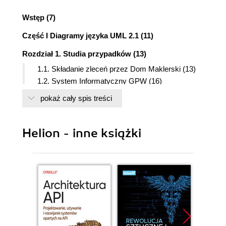
Wstęp (7)
Część I Diagramy języka UML 2.1 (11)
Rozdział 1. Studia przypadków (13)
1.1. Składanie zleceń przez Dom Maklerski (13)
1.2. System Informatyczny GPW (16)
1.3. Integracja systemów firm z systemem
pokaż cały spis treści
Generalnego Inspektora Informacji Finansowej
(18)
1.4. System wspomagający wybór optymalnego
Helion - inne książki
pakietu taryfowego w sieciach telefonii
komórkowej (20)
1.5. Aukcje internetowe (22)
1.6. Systemy CRM (23)
1.7. Zintegrowana platforma edukacyjna
nauczania przez Internet (platforma e-
learningowa) (25)