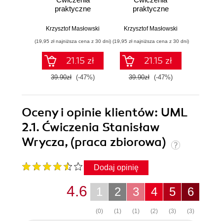
praktyczne
praktyczne
pr
Krzysztof Masłowski
Krzysztof Masłowski
Krzysz
(19,95 zł najniższa cena z 30 dni)
(19,95 zł najniższa cena z 30 dni)
(14,95 zł naj
21.15 zł
21.15 zł
39.90zł
(-47%)
39.90zł
(-47%)
29.9
Oceny i opinie klientów: UML
2.1. Ćwiczenia Stanisław
Wrycza, (praca zbiorowa)
Dodaj opinię
4.6
1
2
3
4
5
6
(0)
(1)
(1)
(2)
(3)
(3)