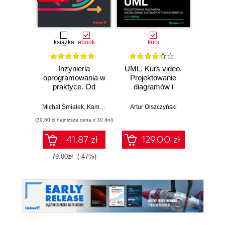
książka
ebook
kurs
Inżynieria
UML. Kurs video.
Mod
oprogramowania w
Projektowanie
sy
praktyce. Od
diagramów i
inform
wymagań do kodu
modelowanie
języ
z językiem UML
systemów w teorii i
Michał Śmiałek
,
Kamil Rybiński
Artur Olszczyński
Andrzej 
praktyce
(39,50 zł najniższa cena z 30 dni)
(31,20 zł naj
41.87 zł
129.00 zł
79.00zł
(-47%)
39.0