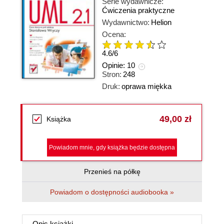
Serie wydawnicze:
Ćwiczenia praktyczne
Wydawnictwo:
Helion
Ocena:
4.6
/
6
Opinie:
10
Stron:
248
Druk:
oprawa miękka
49,00 zł
Książka
Powiadom mnie, gdy książka będzie dostępna
Przenieś na półkę
Powiadom o dostępności audiobooka »
Opis
książki