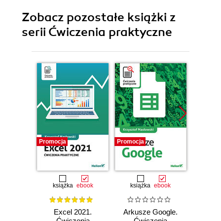
Zobacz pozostałe książki z
serii Ćwiczenia praktyczne
Promocja
Promocja
Promocj
książka
ebook
książka
ebook
ksią
Excel 2021.
Arkusze Google.
Exc
Ćwiczenia
Ćwiczenia
Ćw