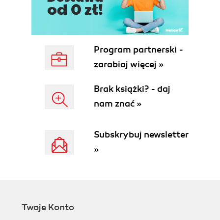
7.1. Ćwiczenia (99)
7.2. Zadania (106)
Rozdział 8. Diagramy harmonogramowania (109)
8.1. Ćwiczenie (109)
Program partnerski -
8.2. Zadania (113)
zarabiaj więcej »
Rozdział 9. Diagramy sterowania interakcją (117)
9.1. Ćwiczenia (117)
Brak książki? - daj
9.2. Zadania (121)
nam znać »
Rozdział 10. Diagramy wdrożeniowe
(komponentów i rozlokowania) (123)
Subskrybuj newsletter
10.1. Ćwiczenia (123)
»
10.2. Zadania (131)
Rozdział 11. Diagramy struktur połączonych (133)
11.1. Ćwiczenia (133)
11.2. Zadania (137)
Twoje Konto
Rozdział 12. Diagramy pakietów (139)