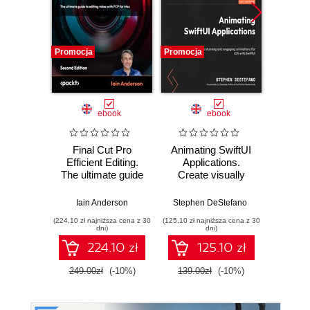
Promocja
Promocja
Promocj
ebook
ebook
Final Cut Pro
Animating SwiftUI
Edit Li
Efficient Editing.
Applications.
iMovi
The ultimate guide
Create visually
Apple's
to editing video with
stunning and
for i
FCP 12 for faster,
engaging
3.0.1,
Iain Anderson
Stephen DeStefano
smarter workflows
animations for iOS
10.3.5
(224,10 zł najniższa cena z 30
(125,10 zł najniższa cena z 30
(98,10 zł naj
- Second Edition
with SwiftUI
vid
dni)
dni)
K
224.10 zł
125.10 zł
an
249.00zł
(-10%)
139.00zł
(-10%)
109.0