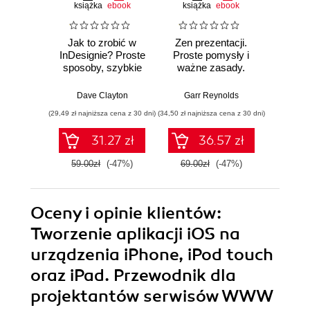
książka
ebook
książka
ebook
ksią
Jak to zrobić w
Zen prezentacji.
Jak t
InDesignie? Proste
Proste pomysły i
Lig
sposoby, szybkie
ważne zasady.
C
efekty
Wydanie III
Najkrót
naj
Dave Clayton
Garr Reynolds
Sc
ro
(29,49 zł najniższa cena z 30 dni)
(34,50 zł najniższa cena z 30 dni)
(29,49 zł naj
Wy
31.27 zł
36.57 zł
59.00zł
(-47%)
69.00zł
(-47%)
59.0
Oceny i opinie klientów:
Tworzenie aplikacji iOS na
urządzenia iPhone, iPod touch
oraz iPad. Przewodnik dla
projektantów serwisów WWW