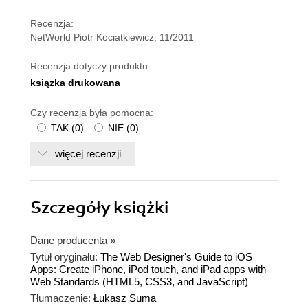
Recenzja:
NetWorld Piotr Kociatkiewicz, 11/2011
Recenzja dotyczy produktu:
ksiązka drukowana
Czy recenzja była pomocna:
TAK
(
0
)
NIE
(
0
)
więcej recenzji
Szczegóły
książki
Dane producenta
»
Tytuł oryginału:
The Web Designer's Guide to iOS
Apps: Create iPhone, iPod touch, and iPad apps with
Web Standards (HTML5, CSS3, and JavaScript)
Tłumaczenie:
Łukasz Suma