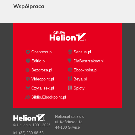
pomocą kodu HTML5 (134)
Współpraca
Dostarczanie treści wideo za pomocą elementu
NKVideoPlayer (140)
Podsumowanie (146)
Rozdział 9. HTML5 i CSS3 (149)
Odkrywanie dodatkowych elementów języka
HTML5 (150)
Onepress.pl
Sensus.pl
Więcej możliwości projektowych dzięki kodowi
Editio.pl
DlaBystrzakow.pl
CSS3 (155)
Bezdroza.pl
Ebookpoint.pl
Podsumowanie (178)
Videopoint.pl
Beya.pl
Rozdział 10. Inne platformy do tworzenia aplikacji
Czytalisek.pl
Sploty
mobilnych (179)
Biblio.Ebookpoint.pl
Emulowanie działania systemu iOS za pomocą
rozwiązań PhoneGap i jQTouch (180)
Tworzenie natywnych aplikacji za pomocą
Helion.pl sp. z o.o.
platformy Titanium Mobile (186)
ul. Kościuszki 1c
© Helion.pl 1991-2026
44-100 Gliwice
Tworzenie aplikacji WWW za pomocą platformy
tel. (32) 230-98-63