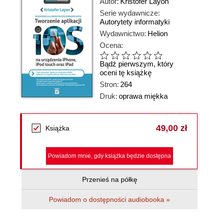
Autor:
Kristofer Layon
Serie wydawnicze:
Autorytety informatyki
Wydawnictwo:
Helion
Ocena:
Bądź pierwszym, który
oceni tę książkę
Stron:
264
Druk:
oprawa miękka
49,00 zł
Książka
Powiadom mnie, gdy książka będzie dostępna
Przenieś na półkę
Powiadom o dostępności audiobooka »