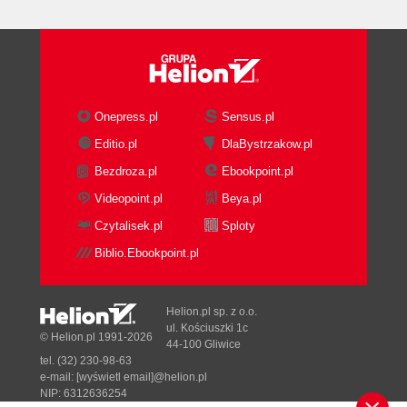
Onepress.pl
Sensus.pl
Editio.pl
DlaBystrzakow.pl
Bezdroza.pl
Ebookpoint.pl
Videopoint.pl
Beya.pl
Czytalisek.pl
Sploty
Biblio.Ebookpoint.pl
Helion.pl sp. z o.o.
ul. Kościuszki 1c
© Helion.pl 1991-2026
44-100 Gliwice
tel. (32) 230-98-63
e-mail:
[wyświetl email]@helion.pl
NIP: 6312636254