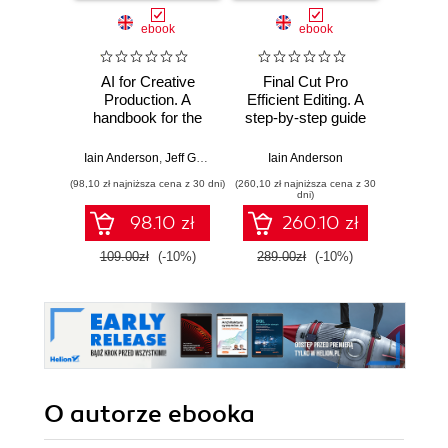
ebook
ebook
ksią
AI for Creative
Final Cut Pro
MacPo
Production. A
Efficient Editing. A
Odk
handbook for the
step-by-step guide
mo
ethical use of AI in
to smart video
m
creating and
editing with FCP
Iain Anderson
,
Jeff Greenberg
Iain Anderson
Piotr
processing text,
10.6
(98,10 zł najniższa cena z 30 dni)
(260,10 zł najniższa cena z 30
(44,50 zł naj
images, video, and
dni)
audio
98.10 zł
260.10 zł
109.00zł
(-10%)
289.00zł
(-10%)
89.0
O autorze
ebooka