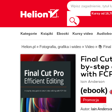
Kursy od 16,70
Kategorie
Książki
Ebooki
Kursy video
Audiobo
Helion.pl
»
Fotografia, grafika i wideo
»
Video
»
📚 Final
Final Cut
by-step 
with FCP
Iain Anderson
(ebook)
Promocja
Autor:
Iain Anderso