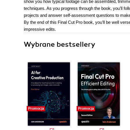
show you how typical footage can be assembled, trimmed, 
techniques. As you progress through the book, you’ll foll
projects and answer self-assessment questions to make 
By the end of this Final Cut Pro book, you’ll be well vers
impressive edits.
Wybrane bestsellery
Promocja
Promocja