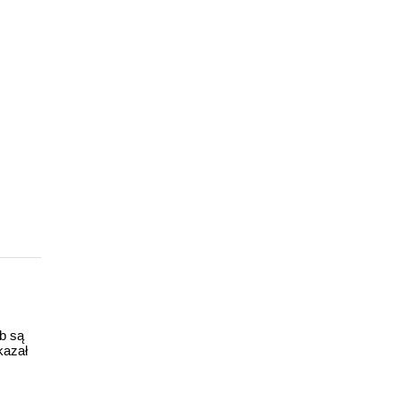
ub są
kazał