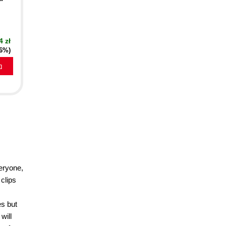
4 zł
16%)
a
veryone,
 clips
es but
will