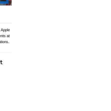
n Apple
ents at
tions.
t