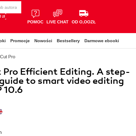
 zł
POMOC
LIVE CHAT
OD O,OOZŁ
oki
Promocje
Nowości
Bestsellery
Darmowe ebooki
 Cut Pro
 Pro Efficient Editing. A step-
guide to smart video editing
 10.6
n