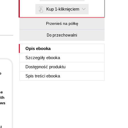
Kup 1-kliknięciem
Przenieś na półkę
Do przechowalni
Opis
ebooka
Szczegóły
ebooka
Dostępność produktu
o
Spis treści
ebooka
he
ith
ows
I