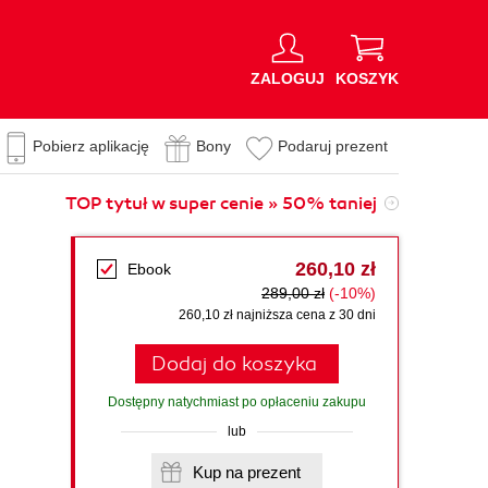
ZALOGUJ
KOSZYK
Pobierz aplikację
Bony
Podaruj prezent
TOP tytuł w super cenie » 50% taniej
260,10 zł
Ebook
289,00 zł
(-10%)
260,10 zł najniższa cena z 30 dni
Dodaj do koszyka
Dostępny natychmiast po opłaceniu zakupu
lub
Kup na prezent