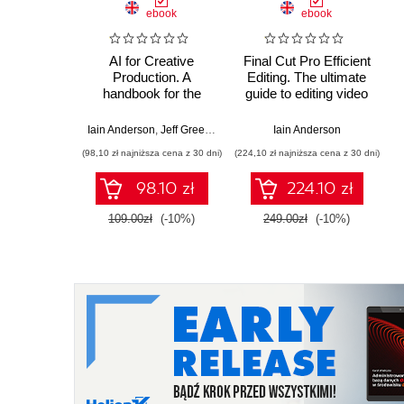
ebook
ebook
AI for Creative
Final Cut Pro Efficient
Production. A
Editing. The ultimate
handbook for the
guide to editing video
ethical use of AI in
with FCP 12 for
creating and
faster, smarter
Iain Anderson
,
Jeff Greenberg
Iain Anderson
processing text,
workflows - Second
(98,10 zł najniższa cena z 30 dni)
(224,10 zł najniższa cena z 30 dni)
images, video, and
Edition
audio
98.10 zł
224.10 zł
109.00zł
(-10%)
249.00zł
(-10%)