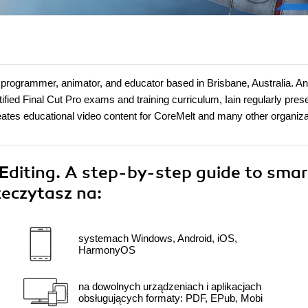
r, programmer, animator, and educator based in Brisbane, Australia. A
ified Final Cut Pro exams and training curriculum, Iain regularly pres
ates educational video content for CoreMelt and many other organiza
t Editing. A step-by-step guide to smar
zeczytasz na:
systemach Windows, Android, iOS,
HarmonyOS
na dowolnych urządzeniach i aplikacjach
obsługujących formaty: PDF, EPub, Mobi