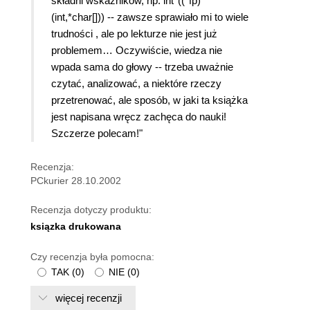
składni wskaźników, np. int*((*fp)
(int,*char[])) -- zawsze sprawiało mi to wiele
trudności , ale po lekturze nie jest już
problemem… Oczywiście, wiedza nie
wpada sama do głowy -- trzeba uważnie
czytać, analizować, a niektóre rzeczy
przetrenować, ale sposób, w jaki ta książka
jest napisana wręcz zachęca do nauki!
Szczerze polecam!"
Recenzja:
PCkurier 28.10.2002
Recenzja dotyczy produktu:
ksiązka drukowana
Czy recenzja była pomocna:
TAK
(
0
)
NIE
(
0
)
więcej recenzji