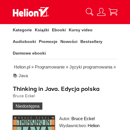
Kategorie
Książki
Ebooki
Kursy video
Audiobooki
Promocje
Nowości
Bestsellery
Darmowe ebooki
Helion.pl
»
Programowanie
»
Języki programowania
»
📚 Java
Thinking in Java. Edycja polska
Bruce Eckel
Niedostępna
Autor:
Bruce Eckel
Wydawnictwo:
Helion