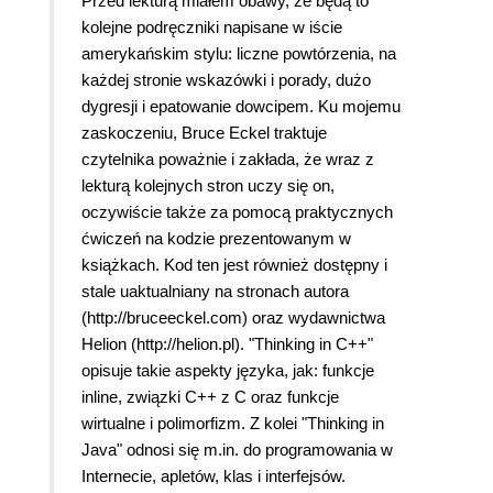
Przed lekturą miałem obawy, że będą to
kolejne podręczniki napisane w iście
amerykańskim stylu: liczne powtórzenia, na
każdej stronie wskazówki i porady, dużo
dygresji i epatowanie dowcipem. Ku mojemu
zaskoczeniu, Bruce Eckel traktuje
czytelnika poważnie i zakłada, że wraz z
lekturą kolejnych stron uczy się on,
oczywiście także za pomocą praktycznych
ćwiczeń na kodzie prezentowanym w
książkach. Kod ten jest również dostępny i
stale uaktualniany na stronach autora
(http://bruceeckel.com) oraz wydawnictwa
Helion (http://helion.pl). "Thinking in C++"
opisuje takie aspekty języka, jak: funkcje
inline, związki C++ z C oraz funkcje
wirtualne i polimorfizm. Z kolei "Thinking in
Java" odnosi się m.in. do programowania w
Internecie, apletów, klas i interfejsów.