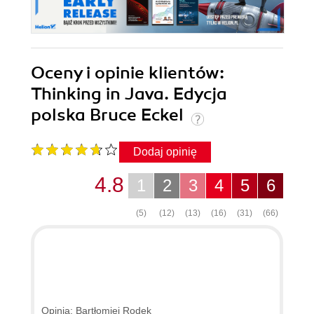
Oceny i opinie klientów:
Thinking in Java. Edycja
polska Bruce Eckel
Dodaj opinię
4.8
1
2
3
4
5
6
(5)
(12)
(13)
(16)
(31)
(66)
Opinia: Bartłomiej Rodek