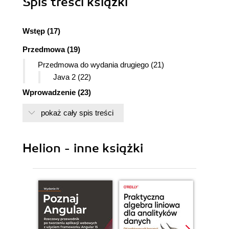
Spis treści
książki
Wstęp (17)
Przedmowa (19)
Przedmowa do wydania drugiego (21)
Java 2 (22)
Wprowadzenie (23)
Warunki wstępne (23)
pokaż cały spis treści
Nauka Javy (24)
Cele (24)
Dokumentacja on-line (25)
Helion - inne książki
Zawartość rozdziałów (25)
Ćwiczenia (30)
Kody źródłowe (30)
Konwencje zapisu (31)
Wersje Javy (32)
Seminaria (32)