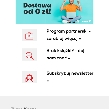
Biblioteki kolekcji i ich stosowanie (54)
Dylemat domowy: kto powinien posprzątać?
(55)
Obsługa wyjątków - eliminowanie błędów (56)
Wielowątkowość (57)
Program partnerski -
Trwałość (58)
zarabiaj więcej »
Java i Internet (58)
Czym jest Internet? (58)
Brak książki? - daj
Programowanie po stronie klienta (60)
nam znać »
Programowanie po stronie serwera (65)
Osobny obszar: aplikacje (65)
Analiza i projektowanie (66)
Subskrybuj newsletter
Etap 0. Zrób plan (68)
»
Etap 1. Co mamy stworzyć? (68)
Etap 2. Jak to zrobimy? (71)
Etap 3. Zbuduj jądro (74)
Etap 4. Przeglądaj przypadki użycia (74)
Etap 5. Ewolucja (75)