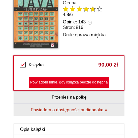
Ocena:
4.8
/
6
Opinie:
143
Stron:
816
Druk:
oprawa miękka
90,00 zł
Książka
Powiadom mnie, gdy książka będzie dostępna
Przenieś na półkę
Powiadom o dostępności audiobooka »
Opis
książki