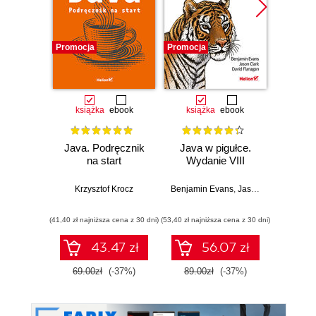
Promocja
Promocja
Promocj
książka
ebook
książka
ebook
ksią
Java. Podręcznik
Java w pigułce.
Java.
na start
Wydanie VIII
doświ
pro
Wyd
Krzysztof Krocz
Benjamin Evans
,
Jason Clark
,
David 
Cay S
(41,40 zł najniższa cena z 30 dni)
(53,40 zł najniższa cena z 30 dni)
(53,40 zł naj
43.47 zł
56.07 zł
69.00zł
(-37%)
89.00zł
(-37%)
89.0