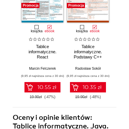
Promocja
Promocja
Promocj
książka
ebook
książka
ebook
ksią
Tablice
Tablice
T
informatyczne.
informatyczne.
info
React
Podstawy C++
Ty
Marcin Felczerek
Radosław Sokół
Marci
(9,95 zł najniższa cena z 30 dni)
(9,95 zł najniższa cena z 30 dni)
(11,94 zł naj
10.55 zł
10.35 zł
19.90zł
(-47%)
19.90zł
(-48%)
19.9
Oceny i opinie klientów:
Tablice informatyczne. Java.