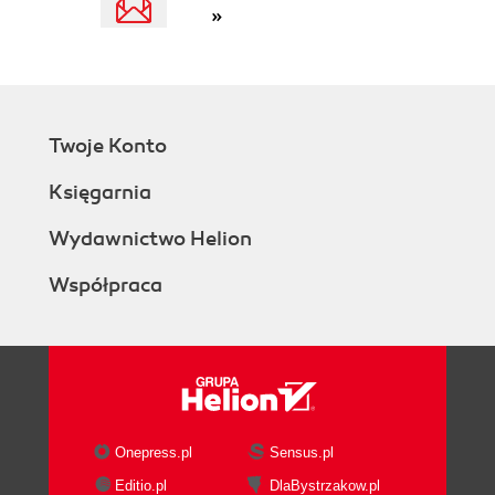
»
Twoje Konto
Księgarnia
Wydawnictwo Helion
Współpraca
Onepress.pl
Sensus.pl
Editio.pl
DlaBystrzakow.pl