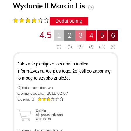
Wydanie II Marcin Lis
Dodaj opinię
4.5
1
2
3
4
5
6
(1)
(1)
(3)
(3)
(11)
(4)
Jak za te pieniądze to słaba ta tablica
informatyczna.Ale plus tego, że jeśli co zapomnę
to mogę to szybko znaleźć.
Opinia: anonimowa
Opinia dodana: 2011-02-07
Ocena: 3
Opinia
niepotwierdzona
zakupem
Opinia dotyczy produktu: