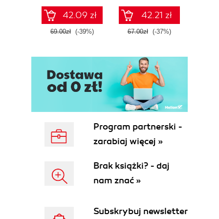
42.09 zł
42.21 zł
69.00zł
(-39%)
67.00zł
(-37%)
44.9
Program partnerski -
zarabiaj więcej »
Brak książki? - daj
nam znać »
Subskrybuj newsletter