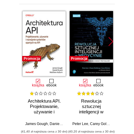
Promocja
Promocja
Promocj
książka
ebook
książka
ebook
ksią
Architektura API.
Rewolucja
Projektowanie,
sztucznej
prog
używanie i
inteligencji w
sterow
rozwijanie
medycynie. Jak
LAD, 
systemów
GPT-4 może
STL. Ć
James Gough
,
Daniel Bryant
,
Peter Lee
Matthew Auburn
,
Carey Goldberg
,
Isaac Ko
Jerz
opartych na API
zmienić przyszłość
pocz
(41,40 zł najniższa cena z 30 dni)
(40,20 zł najniższa cena z 30 dni)
(26,94 zł naj