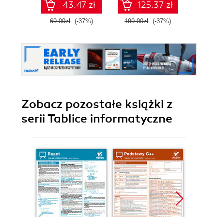
43.47 zł
125.37 zł
69.00zł
(-37%)
199.00zł
(-37%)
149.0
Zobacz pozostałe książki z
serii Tablice informatyczne