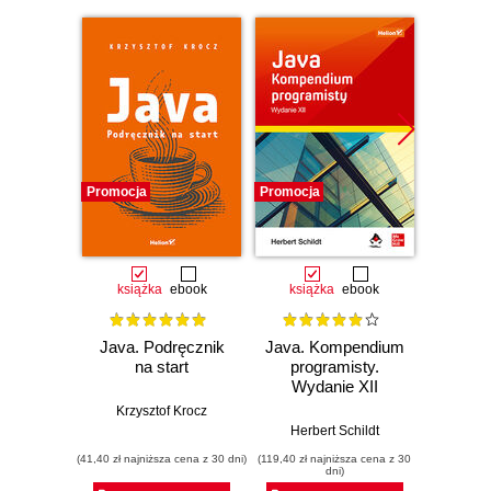
Promocja
Promocja
Promocj
książka
ebook
książka
ebook
ksią
Java. Podręcznik
Java. Kompendium
Java. 
na start
programisty.
Wyd
Wydanie XII
Krzysztof Krocz
Kathy Si
Herbert Schildt
(41,40 zł najniższa cena z 30 dni)
(119,40 zł najniższa cena z 30
(89,40 zł naj
dni)