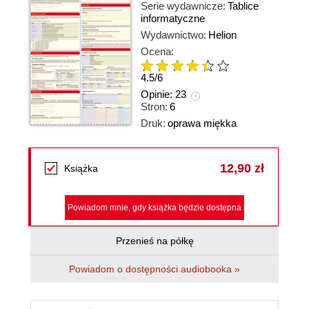
Serie wydawnicze:
Tablice
informatyczne
Wydawnictwo:
Helion
Ocena:
4.5
/
6
Opinie:
23
Stron:
6
Druk:
oprawa miękka
12,90 zł
Książka
Powiadom mnie, gdy książka będzie dostępna
Przenieś na półkę
Powiadom o dostępności audiobooka »