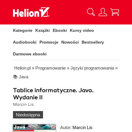
Kategorie
Książki
Ebooki
Kursy video
Audiobooki
Promocje
Nowości
Bestsellery
Darmowe ebooki
Helion.pl
»
Programowanie
»
Języki programowania
»
📚 Java
Tablice informatyczne. Java.
Wydanie II
Marcin Lis
Niedostępna
Autor:
Marcin Lis