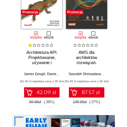
Promocja
Promocja
Promocj
książka
ebook
książka
ebook
ksią
Architektura API.
AWS dla
Arc
Projektowanie,
architektów
ewo
używanie i
rozwiązań.
Proj
rozwijanie
Tworzenie,
oprog
systemów
skalowanie i
wspar
James Gough
,
Daniel Bryant
,
Matthew Auburn
Saurabh Shrivastava
,
Neelanjali Sriva
Neal For
opartych na API
migracja aplikacji
Wy
(41,40 zł najniższa cena z 30 dni)
(83,40 zł najniższa cena z 30 dni)
(40,20 zł naj
do chmury
Amazon Web
42.09 zł
87.57 zł
Services. Wydanie
II
69.00zł
(-39%)
139.00zł
(-37%)
67.0