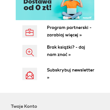
dziesiętny (59)
2.3.1. Przeliczanie liczb całkowitych bez
znaku (59)
2.3.2. Przeliczanie ułamków (61)
2.3.3. Przeliczanie liczb między systemami,
Program partnerski -
których podstawy są potęgami dwójki (63)
zarabiaj więcej »
2.4. Reprezentacja liczb całkowitych ze znakiem
(64)
Brak książki? - daj
2.4.1. Kod prosty (64)
nam znać »
2.4.2. Kody uzupełnieniowe (68)
2.5. Zapis liczb zmiennoprzecinkowych (72)
2.5.1. Prosty model (74)
Subskrybuj newsletter
2.5.2. Arytmetyka zmiennoprzecinkowa (76)
»
2.5.3. Precyzja obliczeń
zmiennoprzecinkowych (76)
2.5.4. Standard zmiennoprzecinkowy IEEE-
754 (78)
2.6. Kody znaków (79)
Twoje Konto
2.6.1. Kodowanie dwójkowo-dziesiętne (79)