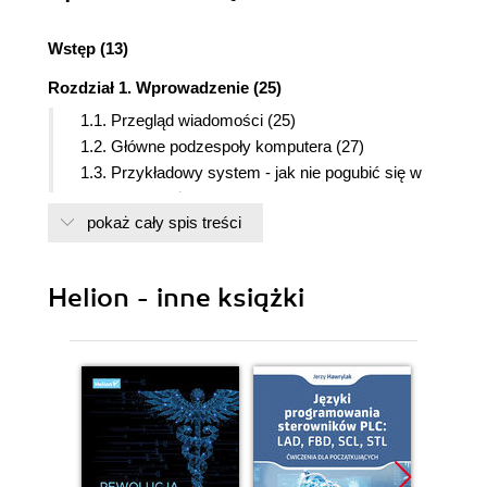
Wstęp (13)
Rozdział 1. Wprowadzenie (25)
1.1. Przegląd wiadomości (25)
1.2. Główne podzespoły komputera (27)
1.3. Przykładowy system - jak nie pogubić się w
technicznym żargonie (28)
pokaż cały spis treści
1.4. Organizacje ustanawiające standardy (33)
1.5. Historia rozwoju komputerów (34)
1.5.1. Generacja "zerowa" - mechaniczne
Helion - inne książki
maszyny liczące (1642 - 1945) (35)
1.5.2. Pierwsza generacja - komputery na
lampach próżniowych (1945 - 1953) (36)
1.5.3. Druga generacja - komputery
tranzystorowe (1954 - 1965) (38)
1.5.4. Trzecia generacja - komputery
zbudowane z układów scalonych (1965 -
1980) (41)