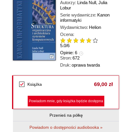
Autorzy:
Linda Null
,
Julia
Lobur
Serie wydawnicze:
Kanon
informatyki
Wydawnictwo:
Helion
Ocena:
5.0
/
6
Opinie:
6
Stron:
672
Druk:
oprawa twarda
69,00 zł
Książka
Powiadom mnie, gdy książka będzie dostępna
Przenieś na półkę
Powiadom o dostępności audiobooka »