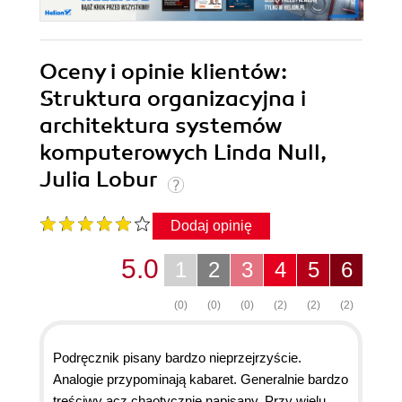
Oceny i opinie klientów:
Struktura organizacyjna i
architektura systemów
komputerowych Linda Null,
Julia Lobur
Dodaj opinię
5.0
1
2
3
4
5
6
(0)
(0)
(0)
(2)
(2)
(2)
Podręcznik pisany bardzo nieprzejrzyście.
Analogie przypominają kabaret. Generalnie bardzo
treściwy acz chaotycznie napisany. Przy wielu