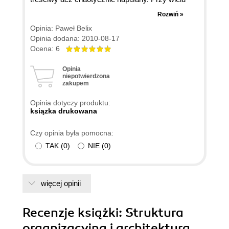
zagadnieniach bazowałem na arcymistrzowskim
Rozwiń »
podręczniku "Podstawy Systemów Operacyjnych"
Opinia: Paweł Belix
Abraham Silberschatz, Peter B. Galvin. Polecam
Opinia dodana: 2010-08-17
każdemu wspomnianą ostatnio pozycję.
Ocena: 6
Opinia
niepotwierdzona
zakupem
Opinia dotyczy produktu:
ksiązka drukowana
Czy opinia była pomocna:
TAK
(
0
)
NIE
(
0
)
więcej opinii
Recenzje
książki
: Struktura
organizacyjna i architektura