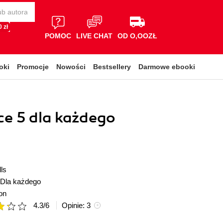
 zł
POMOC
LIVE CHAT
OD O,OOZŁ
oki
Promocje
Nowości
Bestsellery
Darmowe ebooki
ce 5 dla każdego
ls
Dla każdego
on
4.3
/
6
Opinie:
3