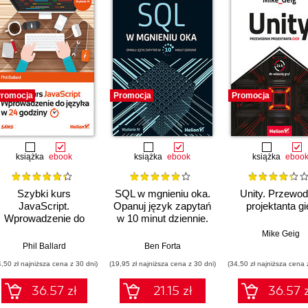
romocja
Promocja
Promocja
książka
ebook
książka
ebook
książka
eboo
Szybki kurs
SQL w mgnieniu oka.
Unity. Przewod
JavaScript.
Opanuj język zapytań
projektanta gi
Wprowadzenie do
w 10 minut dziennie.
języka w 24 godziny.
Wydanie IV
Mike Geig
Wydanie VI
Phil Ballard
Ben Forta
4,50 zł najniższa cena z 30 dni)
(19,95 zł najniższa cena z 30 dni)
(34,50 zł najniższa cena 
36.57 zł
21.15 zł
36.57 z