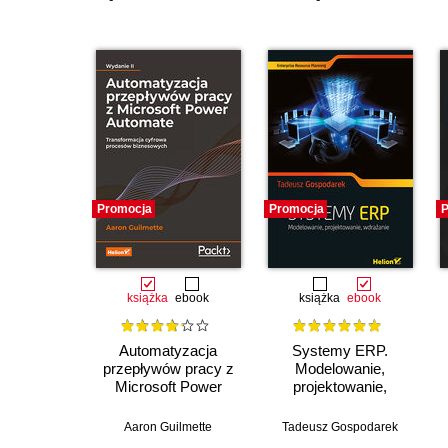
Promocja
Promocja
P
książka
ebook
książka
ebook
Automatyzacja
Systemy ERP.
przepływów pracy z
Modelowanie,
Microsoft Power
projektowanie,
Automate.
wdrażanie
Transformacja
Aaron Guilmette
Tadeusz Gospodarek
cyfrowa procesów