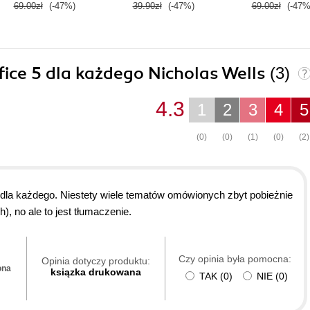
69.00zł
(-47%)
39.90zł
(-47%)
69.00zł
(-47%
ffice 5 dla każdego Nicholas Wells
(3)
4.3
1
2
3
4
5
(0)
(0)
(1)
(0)
(2)
dla każdego. Niestety wiele tematów omówionych zbyt pobieżnie
), no ale to jest tłumaczenie.
Czy opinia była pomocna:
Opinia dotyczy produktu:
ona
ksiązka drukowana
TAK
(
0
)
NIE
(
0
)