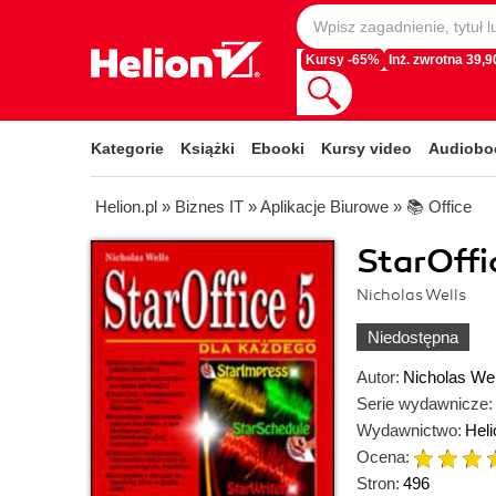
Kursy -65%
Inż. zwrotna 39,90
Kategorie
Książki
Ebooki
Kursy video
Audiobo
Helion.pl
»
Biznes IT
»
Aplikacje Biurowe
»
📚 Office
StarOffi
Nicholas Wells
Niedostępna
Autor:
Nicholas Wel
Serie wydawnicze:
Wydawnictwo:
Heli
Ocena:
Stron:
496