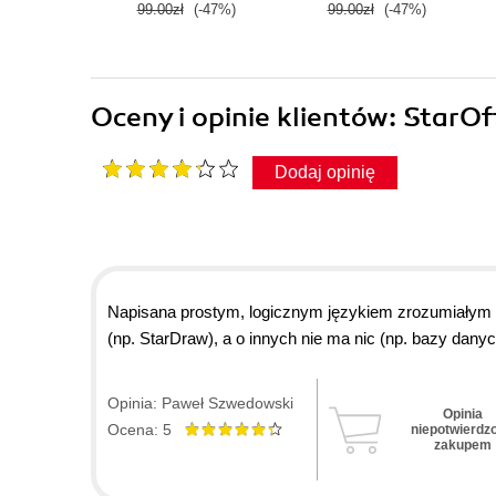
99.00zł
(-47%)
99.00zł
(-47%)
Oceny i opinie klientów: StarO
Dodaj opinię
Napisana prostym, logicznym językiem zrozumiałym 
(np. StarDraw), a o innych nie ma nic (np. bazy danych
Opinia: Paweł Szwedowski
Opinia
Ocena: 5
niepotwierdz
zakupem