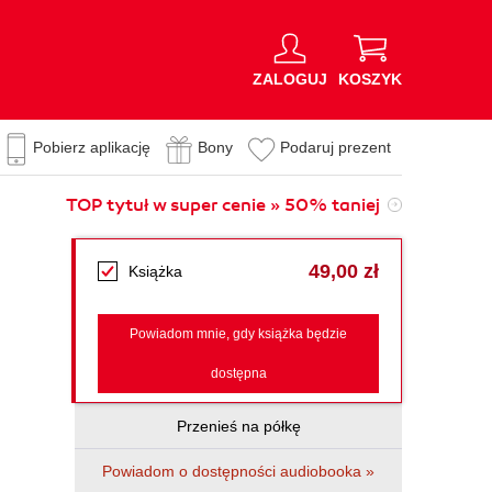
ZALOGUJ
KOSZYK
Pobierz aplikację
Bony
Podaruj prezent
TOP tytuł w super cenie » 50% taniej
49,00 zł
Książka
Powiadom mnie, gdy książka będzie
dostępna
Przenieś na półkę
Powiadom o dostępności audiobooka »