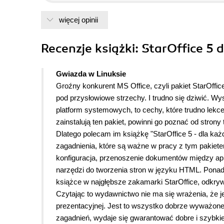
więcej opinii
Recenzje
książki
: StarOffice 5 
Gwiazda w Linuksie
Groźny konkurent MS Office, czyli pakiet StarOffic
pod przysłowiowe strzechy. I trudno się dziwić. Wy
platform systemowych, to cechy, które trudno lek
zainstalują ten pakiet, powinni go poznać od strony 
Dlatego polecam im książkę "StarOffice 5 - dla każ
zagadnienia, które są ważne w pracy z tym pakiete
konfiguracja, przenoszenie dokumentów między apli
narzędzi do tworzenia stron w języku HTML. Ponadto
książce w najgłębsze zakamarki StarOffice, odkry
Czytając to wydawnictwo nie ma się wrażenia, że je
prezentacyjnej. Jest to wszystko dobrze wyważone
zagadnień, wydaje się gwarantować dobre i szybkie 