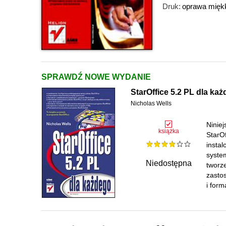
Druk:
oprawa mięk
SPRAWDŹ NOWE WYDANIE
StarOffice 5.2 PL dla ka
Nicholas Wells
Niniej
książka
StarO
instal
syste
Niedostępna
tworz
zastos
i for