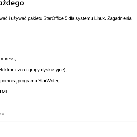
każdego
ować i używać pakietu StarOffice 5 dla systemu Linux. Zagadnienia
Impress,
lektroniczna i grupy dyskusyjne),
 pomocą programu StarWriter,
HTML,
,
ka.