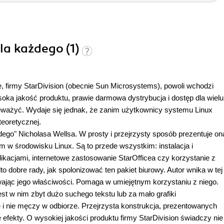
dla każdego (1)
e, firmy StarDivision (obecnie Sun Microsystems), powoli wchodzi
soka jakość produktu, prawie darmowa dystrybucja i dostęp dla wielu
ceważyć. Wydaje się jednak, że zanim użytkownicy systemu Linux
teoretycznej.
dego" Nicholasa Wellsa. W prosty i przejrzysty sposób prezentuje on
m w środowisku Linux. Są to przede wszystkim: instalacja i
kacjami, internetowe zastosowanie StarOfficea czy korzystanie z
 dobre rady, jak spolonizować ten pakiet biurowy. Autor wnika w tej
wając jego właściwości. Pomaga w umiejętnym korzystaniu z niego.
st w nim zbyt dużo suchego tekstu lub za mało grafiki
 i nie męczy w odbiorze. Przejrzysta konstrukcja, prezentowanych
efekty. O wysokiej jakości produktu firmy StarDivision świadczy nie