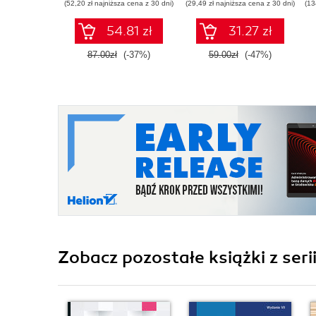
(52,20 zł najniższa cena z 30 dni)
(29,49 zł najniższa cena z 30 dni)
(13
biznesowych.
Wydanie II
54.81 zł
31.27 zł
87.00zł
(-37%)
59.00zł
(-47%)
Zobacz pozostałe książki z seri