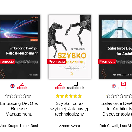
romocja
Promocja
Promocja
ebook
ebook
audiobook
ebook
Embracing DevOps
Szybko, coraz
Salesforce De
Release
szybciej. Jak postęp
for Architects
Management.
technologiczny
Discover tools
Strategies and tools
zostawia nas w tyle i
techniques t
to accelerate
co możemy z tym
optimize the del
Joel Kruger
,
Helen Beal
Azeem Azhar
Rob Cowell
,
Lars Malmq
continuous delivery
zrobić
of your Salesfo