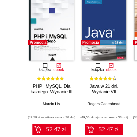
Promocja
Promocja
P
książka
ebook
książka
ebook
PHP i MySQL. Dla
Java w 21 dni.
każdego. Wydanie III
Wydanie VII
Marcin Lis
Rogers Cadenhead
(49,50 zł najniższa cena z 30 dni)
(49,50 zł najniższa cena z 30 dni)
(3
52.47 zł
52.47 zł