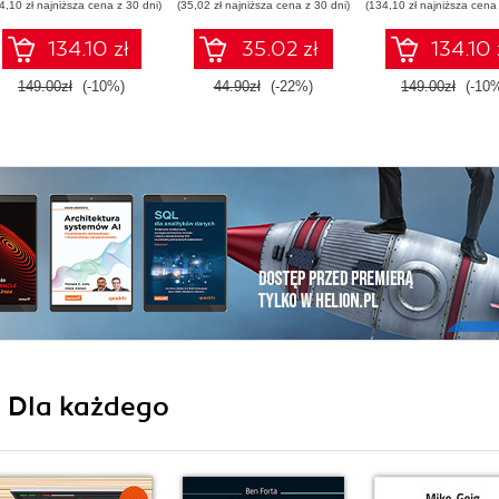
4,10 zł najniższa cena z 30 dni)
(35,02 zł najniższa cena z 30 dni)
(134,10 zł najniższa cena 
and ensure quality
projects
software deployment
134.10 zł
35.02 zł
134.10 
149.00zł
(-10%)
44.90zł
(-22%)
149.00zł
(-10
i Dla każdego