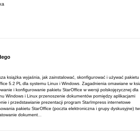
ka
żdego
sza książka wyjaśnia, jak zainstalować, skonfigurować i używać pakietu
ffice 5.2 PL dla systemu Linux i Windows. Zagadnienia omawiane w ksi
owanie i konfigurowanie pakietu StarOffice w wersji polskojęzycznej dla
mu Windows i Linux przenoszenie dokumentów pomiędzy aplikacjami
enie i przedstawianie prezentacji program StarImpress internetowe
owania pakietu StarOffice (poczta elektroniczna i grupy dyskusyjne) t
matowanie dokument...