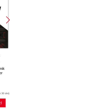
Promocja
k
książka
ebook
nik
PHP i MySQL. Dla
er
każdego. Wydanie II
Marcin Lis
z 30 dni)
(44,50 zł najniższa cena z 30 dni)
ł
47.17 zł