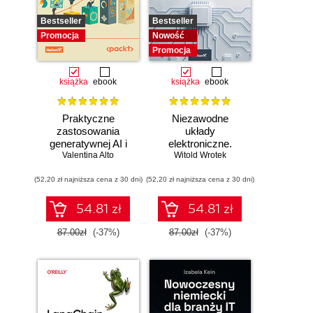
Bestseller
Bestseller
Promocja
Nowość
Promocja
książka
ebook
książka
ebook
Praktyczne
Niezawodne
zastosowania
układy
generatywnej AI i
elektroniczne.
Valentina Alto
ChatGPT.
Witold Wrotek
Podręcznik
Wykorzystaj
konstruktora
(52,20 zł najniższa cena z 30 dni)
potencjał inżynierii
(52,20 zł najniższa cena z 30 dni)
promptów z
technologiami
54.81 zł
54.81 zł
OpenAI dla
zwiększenia
87.00zł
(-37%)
87.00zł
(-37%)
produktywności i
kreatywności.
Wydanie II