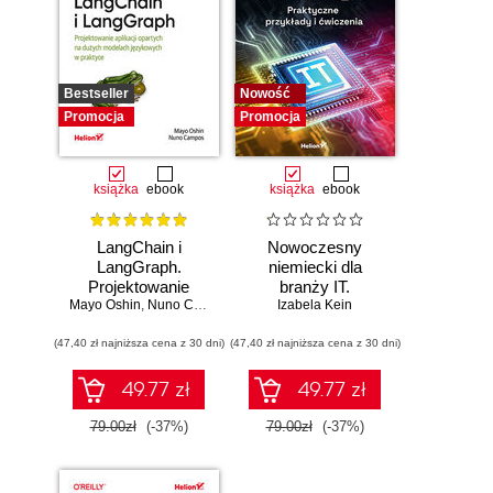
Bestseller
Nowość
Promocja
Promocja
książka
ebook
książka
ebook
LangChain i
Nowoczesny
LangGraph.
niemiecki dla
Projektowanie
branży IT.
Mayo Oshin
aplikacji opartych
,
Nuno Campos
Praktyczne
Izabela Kein
na dużych
przykłady i
(47,40 zł najniższa cena z 30 dni)
modelach
(47,40 zł najniższa cena z 30 dni)
ćwiczenia
językowych w
praktyce
49.77 zł
49.77 zł
79.00zł
(-37%)
79.00zł
(-37%)