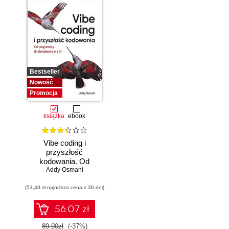
Bestseller
Nowość
Promocja
książka
ebook
Vibe coding i
przyszłość
kodowania. Od
programisty do
Addy Osmani
dewelopera ery AI
(53,40 zł najniższa cena z 30 dni)
56.07 zł
89.00zł
(-37%)