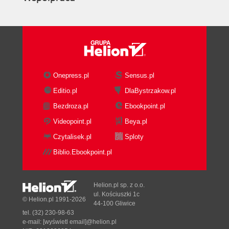
Onepress.pl
Sensus.pl
Editio.pl
DlaBystrzakow.pl
Bezdroza.pl
Ebookpoint.pl
Videopoint.pl
Beya.pl
Czytalisek.pl
Sploty
Biblio.Ebookpoint.pl
Helion.pl sp. z o.o.
ul. Kościuszki 1c
© Helion.pl 1991-2026
44-100 Gliwice
tel. (32) 230-98-63
e-mail:
[wyświetl email]@helion.pl