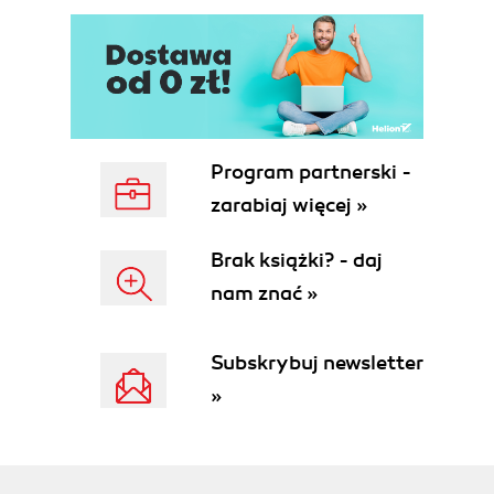
Applications
Documentation
Utilities
Links
Creating your own modification (mod)
Summary
2. Grasping Hammer
Program partnerski -
Terminology
zarabiaj więcej »
Brush
Entity
Brak książki? - daj
World
nam znać »
Void
Settings
Loading Hammer for the first time
Subskrybuj newsletter
The Hammer overview
»
Viewports
The Map toolbar
The Selection Tool
The Magnify Tool