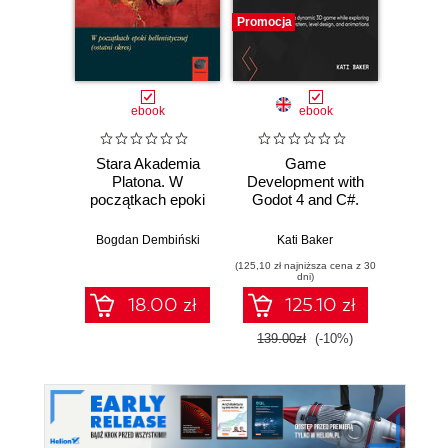
Promocja
Promocj
ebook
ebook
Stara Akademia
Game
Buil
Platona. W
Development with
World 
początkach epoki
Godot 4 and C#.
with U
hellenistycznej
Develop a dynamic
5. Cre
(ostatni okres)
3D game while
op
Bogdan Dembiński
Kati Baker
exploring a robust
enviro
(125,10 zł najniższa cena z 30
(134,10 zł 
node system, level
foliage,
dni)
design, and
mater
18.00 zł
125.10 zł
animations
139.00zł
(-10%)
149.0