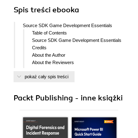
Spis treści
ebooka
Source SDK Game Development Essentials
Table of Contents
Source SDK Game Development Essentials
Credits
About the Author
About the Reviewers
www.PacktPub.com
pokaż cały spis treści
Support files, eBooks, discount offers
and more
Why Subscribe?
Packt Publishing - inne książki
Free Access for Packt account
holders
Preface
What this book covers
What you need for this book
Who this book is for