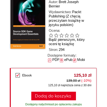
Autor:
Brett Joseph
Bernier
Wydawnictwo:
Packt
Publishing
(Z chęcią
przeczytam książkę w
języku polskim)
Ocena:
Bądź pierwszym, który
oceni tę książkę
Stron:
294
Dostępne formaty:
PDF
ePub
Mobi
125,10 zł
Ebook
139,00 zł
(-10%)
125,10 zł najniższa cena z 30 dni
Dodaj do koszyka
Dostępny natychmiast po opłaceniu zakupu