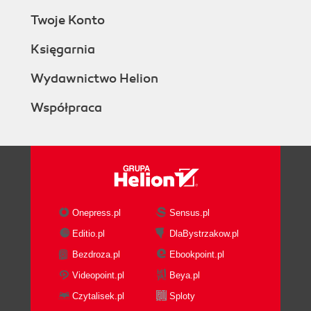
The Camera Tool
Twoje Konto
The Entity Tool
The Block Tool
Księgarnia
The Texture Tool
The Apply Current Texture Tool
Wydawnictwo Helion
The Decal Tool
Współpraca
The Overlay Tool
The Clipping Tool
The Vertex manipulation Tool
The selection mode bar
The texture bar
The filter control bar
The object bar
Onepress.pl
Sensus.pl
Navigating in 3D
Editio.pl
DlaBystrzakow.pl
Looking around
Bezdroza.pl
Ebookpoint.pl
Multiple cameras
Selecting objects in the 3D viewport
Videopoint.pl
Beya.pl
Navigating in 2D
Czytalisek.pl
Sploty
Moving around