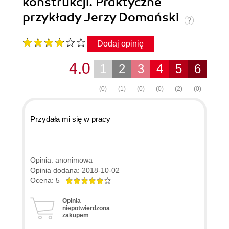
konstrukcji. Praktyczne
przykłady Jerzy Domański
Dodaj opinię
4.0
1
2
3
4
5
6
(0)
(1)
(0)
(0)
(2)
(0)
Przydała mi się w pracy
Opinia: anonimowa
Opinia dodana: 2018-10-02
Ocena: 5
Opinia
niepotwierdzona
zakupem