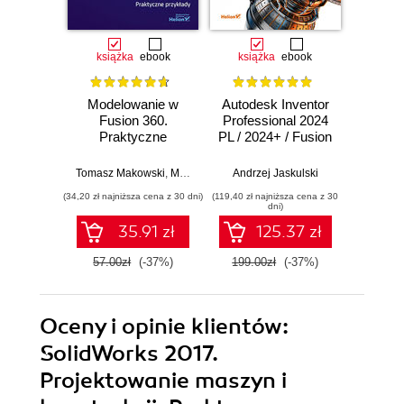
książka
ebook
książka
ebook
ksią
Modelowanie w
Autodesk Inventor
Kom
Fusion 360.
Professional 2024
Sol
Praktyczne
PL / 2024+ / Fusion
przykłady
360. Metodyka
Rafa
efektywnego
Tomasz Makowski
,
Marcelina Jałowiec
Andrzej Jaskulski
,
Amelia Święcicka
projektowania
(34,20 zł najniższa cena z 30 dni)
(119,40 zł najniższa cena z 30
(89,40 zł naj
dni)
35.91 zł
125.37 zł
57.00zł
(-37%)
199.00zł
(-37%)
149.0
Oceny i opinie klientów:
SolidWorks 2017.
Projektowanie maszyn i