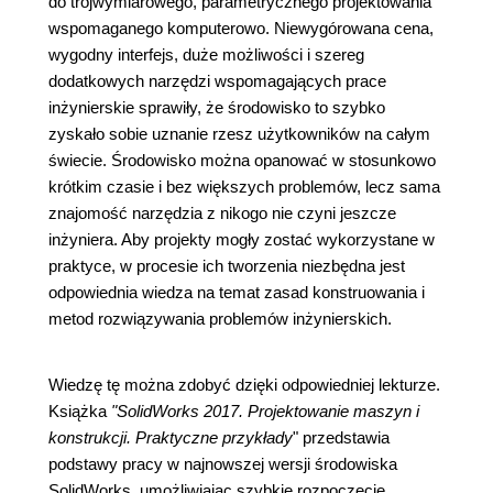
do trójwymiarowego, parametrycznego projektowania
wspomaganego komputerowo. Niewygórowana cena,
wygodny interfejs, duże możliwości i szereg
dodatkowych narzędzi wspomagających prace
inżynierskie sprawiły, że środowisko to szybko
zyskało sobie uznanie rzesz użytkowników na całym
świecie. Środowisko można opanować w stosunkowo
krótkim czasie i bez większych problemów, lecz sama
znajomość narzędzia z nikogo nie czyni jeszcze
inżyniera. Aby projekty mogły zostać wykorzystane w
praktyce, w procesie ich tworzenia niezbędna jest
odpowiednia wiedza na temat zasad konstruowania i
metod rozwiązywania problemów inżynierskich.
Wiedzę tę można zdobyć dzięki odpowiedniej lekturze.
Książka
"SolidWorks 2017. Projektowanie maszyn i
konstrukcji. Praktyczne przykłady
" przedstawia
podstawy pracy w najnowszej wersji środowiska
SolidWorks, umożliwiając szybkie rozpoczęcie