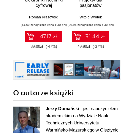
cyfrowej
pasjonatów
gen
po
obsłu
Roman Krasowski
Witold Wrotek
Alan
Wyd
(44,50 zł najniższa cena z 30 dni)
(29,94 zł najniższa cena z 30 dni)
(47,40 zł naj
47.17 zł
31.44 zł
89.00zł
(-47%)
49.90zł
(-37%)
79.0
O autorze
książki
Jerzy Domański
- jest nauczycielem
akademickim na Wydziale Nauk
Technicznych Uniwersytetu
Warmińsko-Mazurskiego w Olsztynie.