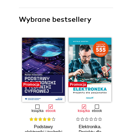
Wybrane bestsellery
Promocja
Promocja
Promocj
książka
ebook
książka
ebook
ksią
Podstawy
Elektronika.
Wprow
elektroniki i techniki
Projekty dla
SQ