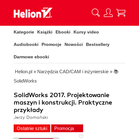
Kategorie
Książki
Ebooki
Kursy video
Audiobooki
Promocje
Nowości
Bestsellery
Darmowe ebooki
Helion.pl
»
Narzędzia CAD/CAM i inżynierskie
»
📚
SolidWorks
SolidWorks 2017. Projektowanie
maszyn i konstrukcji. Praktyczne
przykłady
Jerzy Domański
Ostatnie sztuki
Promocja