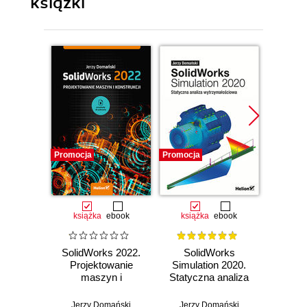
książki
Promocja
Promocja
Promocj
książka
ebook
książka
ebook
ksią
SolidWorks 2022.
SolidWorks
Solid
Projektowanie
Simulation 2020.
Proj
maszyn i
Statyczna analiza
ma
konstrukcji
wytrzymałościowa
kon
Pra
Jerzy Domański
Jerzy Domański
Jerz