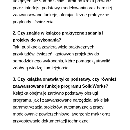
uczących się samodzielnie - krok po kroku prowadzi
5.3. Wał korbowy
przez interfejs, podstawy modelowania oraz bardziej
5.3.1. Model wału korbowego
zaawansowane funkcje, oferując liczne praktyczne
5.3.2. Właściwości masy
przykłady i ćwiczenia.
5.4. Tłok
5.4.1. Metoda nr 1. Rowki pod pierścienie
2. Czy znajdę w książce praktyczne zadania i
w szkicu
projekty do wykonania?
5.4.2. Metoda nr 2. Rowki pod pierścienie
Tak, publikacja zawiera wiele praktycznych
w operacjach
przykładów, ćwiczeń i gotowych projektów do
5.5. Stopa korbowodu. Polecenie Zapisz jako.
samodzielnego wykonania, które pomagają utrwalić
Edycja modelu
zdobytą wiedzę i umiejętności.
5.6. Dolna półpanewka
3. Czy książka omawia tylko podstawy, czy również
5.6.1. Zmiana modelu poprzez dodanie
zaawansowane funkcje programu SolidWorks?
nowego szkicu
Książka obejmuje zarówno podstawy obsługi
5.6.2. Zmiana modelu poprzez edycję
programu, jak i zaawansowane narzędzia, takie jak
istniejącego szkicu
parametryzacja projektów, automatyzacja pracy,
5.6.3. Przykład błędnego rozwiązania
modelowanie powierzchniowe, tworzenie makr oraz
Rozdział 6. Modelowanie złożenia
przygotowanie dokumentacji technicznej.
6.1. Wstawianie komponentów do złożenia
6.2. Analiza poprawności złożenia. Edycja