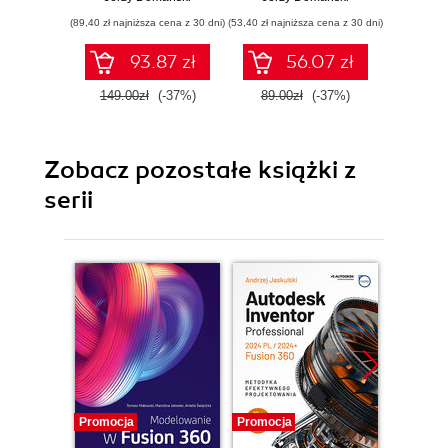
pr
(89,40 zł najniższa cena z 30 dni)
(53,40 zł najniższa cena z 30 dni)
(64,50 zł naj
93.87 zł
56.07 zł
149.00zł
(-37%)
89.00zł
(-37%)
129.0
Zobacz pozostałe książki z
serii
Promocja
Promocja
Promocj