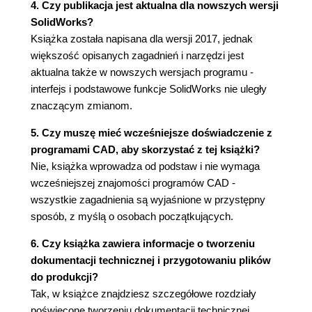
4. Czy publikacja jest aktualna dla nowszych wersji
komponentów z poziomu złożenia
SolidWorks?
6.3. Widok rozstrzelony złożenia
Książka została napisana dla wersji 2017, jednak
6.4. Podstawy dokumentacji złożenia
większość opisanych zagadnień i narzędzi jest
6.5. Wstawianie złożenia do innego złożenia
aktualna także w nowszych wersjach programu -
6.6. Zmiana wyglądu komponentów w
interfejs i podstawowe funkcje SolidWorks nie uległy
złożeniu
znaczącym zmianom.
6.7. Zdefiniowane widoki modelu
6.8. Stany wyświetlania
5. Czy muszę mieć wcześniejsze doświadczenie z
6.9. Narzędzie SolidWorks Treehouse
programami CAD, aby skorzystać z tej książki?
Rozdział 7. Przykłady wybranych wiązań
Nie, książka wprowadza od podstaw i nie wymaga
7.1. Przykład zastosowania wiązań ruch
wcześniejszej znajomości programów CAD -
popychacza w szczelinie walcowej
wszystkie zagadnienia są wyjaśnione w przystępny
Rozdział 8. Badanie ruchu złożenia
sposób, z myślą o osobach początkujących.
8.1. Podstawowy ruch
6. Czy książka zawiera informacje o tworzeniu
8.2. Animacja
dokumentacji technicznej i przygotowaniu plików
8.2.1. Prezentacja modelu
do produkcji?
8.2.2. Animacja oparta na położeniu
Tak, w książce znajdziesz szczegółowe rozdziały
8.2.3. Animacja ruchu mechanizmu z
poświęcone tworzeniu dokumentacji technicznej,