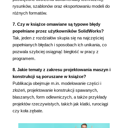
napędem liniowym
rysunków, szablonów oraz eksportowaniu modeli do
Rozdział 9. Wielowariantowość projektu
różnych formatów.
konfiguracje
9.1. Podstawy konfiguracji części
7. Czy w książce omawiane są typowe błędy
9.2. Dokumentacja części zawierającej
popełniane przez użytkowników SolidWorks?
konfiguracje
Tak, jeden z rozdziałów skupia się na najczęściej
9.3. Podstawy konfiguracji złożenia
popełnianych błędach i sposobach ich unikania, co
9.4. Dokumentacja złożenia zawierającego
pozwala szybciej osiągnąć biegłość w pracy z
konfiguracje
programem.
9.5. Nazwy operacji i wymiarów
8. Jakie tematy z zakresu projektowania maszyn i
9.6. Tabela konfiguracji
konstrukcji są poruszane w książce?
Rozdział 10. Automatyzacja wstawiania części do
Publikacja obejmuje m.in. modelowanie części i
złożenia
złożeń, projektowanie konstrukcji spawanych,
10.1. Odniesienie wiązania
blaszanych, form odlewniczych, a także przykłady
10.2. Uproszczona wersja odniesienia
projektów rzeczywistych, takich jak klatki, rurociągi
wiązania
czy koła zębate.
10.3. Komponent inteligentny zawierający
komponenty odniesione
Rozdział 11. Modelowanie części w kontekście