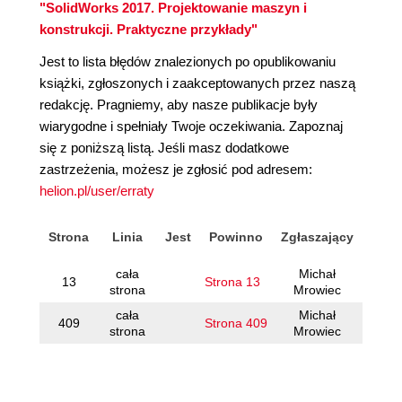
"SolidWorks 2017. Projektowanie maszyn i
konstrukcji. Praktyczne przykłady"
Jest to lista błędów znalezionych po opublikowaniu
książki, zgłoszonych i zaakceptowanych przez naszą
redakcję. Pragniemy, aby nasze publikacje były
wiarygodne i spełniały Twoje oczekiwania. Zapoznaj
się z poniższą listą. Jeśli masz dodatkowe
zastrzeżenia, możesz je zgłosić pod adresem:
helion.pl/user/erraty
Strona
Linia
Jest
Powinno
Zgłaszający
cała
Michał
13
Strona 13
strona
Mrowiec
cała
Michał
409
Strona 409
strona
Mrowiec