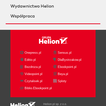
Wydawnictwo Helion
Współpraca
Onepress.pl
Sensus.pl
Editio.pl
DlaBystrzakow.pl
Bezdroza.pl
Ebookpoint.pl
Videopoint.pl
Beya.pl
Czytalisek.pl
Sploty
Biblio.Ebookpoint.pl
Helion.pl sp. z o.o.