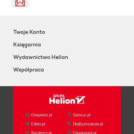
Twoje Konto
Księgarnia
Wydawnictwo Helion
Współpraca
Onepress.pl
Sensus.pl
Editio.pl
DlaBystrzakow.pl
Bezdroza.pl
Ebookpoint.pl