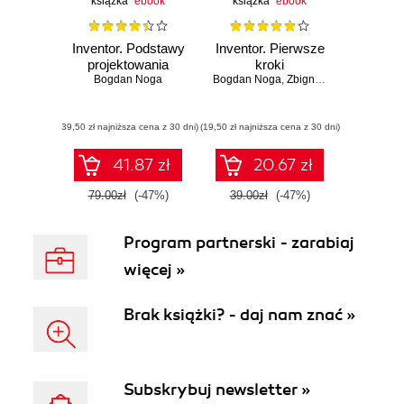
książka
ebook
książka
ebook
Inventor. Podstawy
Inventor. Pierwsze
projektowania
kroki
Bogdan Noga
Bogdan Noga
,
Zbigniew Kosma
,
Jan P
(39,50 zł najniższa cena z 30 dni)
(19,50 zł najniższa cena z 30 dni)
41.87 zł
20.67 zł
79.00zł
(-47%)
39.00zł
(-47%)
Program partnerski - zarabiaj
więcej »
Brak książki? - daj nam znać »
Subskrybuj newsletter »