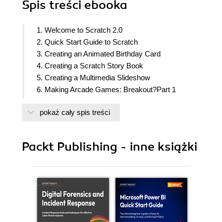
Spis treści
ebooka
1. Welcome to Scratch 2.0
2. Quick Start Guide to Scratch
3. Creating an Animated Birthday Card
4. Creating a Scratch Story Book
5. Creating a Multimedia Slideshow
6. Making Arcade Games: Breakout?Part 1
7. Programming Challenging Gameplay:
pokaż cały spis treści
Breakout Part II
8. Chatting with a Fortune Teller
9. Turning Geometric Patterns into Art Using the
Packt Publishing - inne książki
Pen Tool
10. Appendix: Connecting a PicoBoard to Scratch
(1.4)