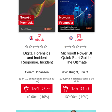
Nowość
Nowość
Nowość
Promocja
Promocja
Promocj
ebook
ebook
Digital Forensics
Microsoft Power BI
Pract
and Incident
Quick Start Guide.
Intel
Response. Incident
The Ultimate
Data-D
Response tools
Beginner's Guide
Hunti
and techniques for
to Power BI, Data
your c
Gerard Johansen
Devin Knight
,
Erin Ostrowsky
,
Mitchel
effective cyber
Storytelling, AI
effor
(134,10 zł najniższa cena z 30
(125,10 zł najniższa cena z 30
(116,10 zł 
threat response -
Tools, and
dete
dni)
dni)
Fourth Edition
Microsoft Fabric -
def
134.10 zł
125.10 zł
Fourth Edition
ATT&C
tool
149.00zł
(-10%)
139.00zł
(-10%)
129.0
E