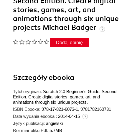
Second Edition. Create digital
stories, games, art, and
animations through six unique
projects Michael Badger
Dodaj opinię
Szczegóły
ebooka
Tytuł oryginału:
Scratch 2.0 Beginner's Guide: Second
Edition. Create digital stories, games, art, and
animations through six unique projects.
ISBN Ebooka:
978-17-821-6073-1, 9781782160731
Data wydania ebooka :
2014-04-15
Język publikacji:
angielski
Rozmiar pliku Pdf:
5.7MB