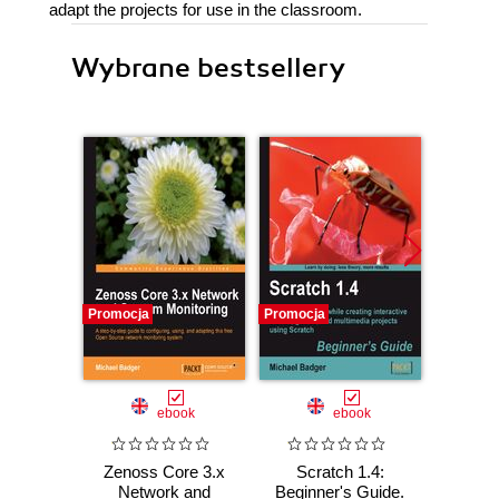
adapt the projects for use in the classroom.
Wybrane bestsellery
Promocja
Promocja
Promocj
ebook
ebook
Zenoss Core 3.x
Scratch 1.4:
Unre
Network and
Beginner's Guide.
Projec