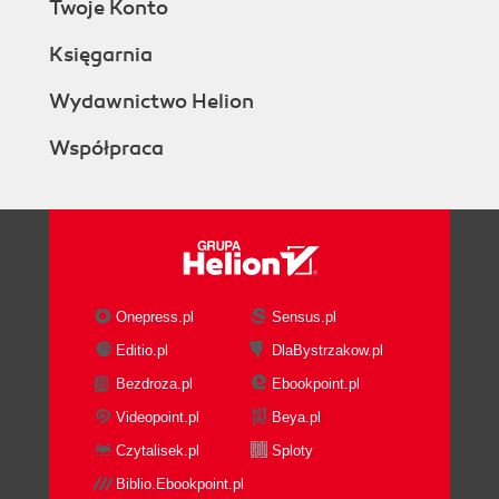
Twoje Konto
Księgarnia
Wydawnictwo Helion
Współpraca
Onepress.pl
Sensus.pl
Editio.pl
DlaBystrzakow.pl
Bezdroza.pl
Ebookpoint.pl
Videopoint.pl
Beya.pl
Czytalisek.pl
Sploty
Biblio.Ebookpoint.pl