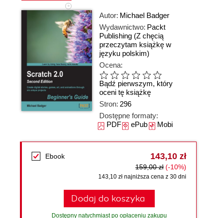
Autor:
Michael Badger
Wydawnictwo:
Packt
Publishing
(Z chęcią
przeczytam książkę w
języku polskim)
Ocena:
Bądź pierwszym, który
oceni tę książkę
Stron:
296
Dostępne formaty:
PDF
ePub
Mobi
143,10 zł
Ebook
159,00 zł
(-10%)
143,10 zł najniższa cena z 30 dni
Dodaj do koszyka
Dostępny natychmiast po opłaceniu zakupu