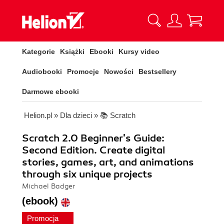
Kategorie
Książki
Ebooki
Kursy video
Audiobooki
Promocje
Nowości
Bestsellery
Darmowe ebooki
Helion.pl
»
Dla dzieci
»
📚 Scratch
Scratch 2.0 Beginner's Guide:
Second Edition. Create digital
stories, games, art, and animations
through six unique projects
Michael Badger
(ebook)
Promocja