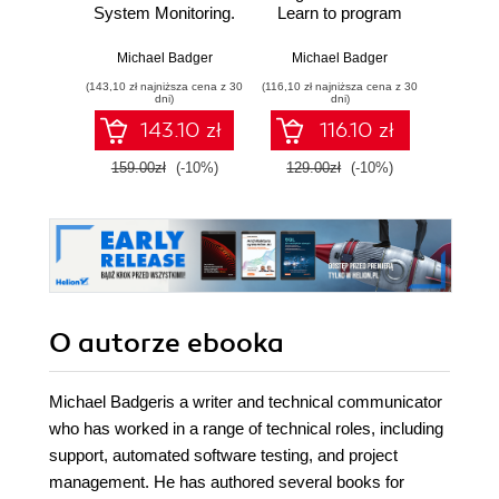
System Monitoring.
Learn to program
c
A step-by-step
while creating
guide to
interactive stories,
Michael Badger
Michael Badger
Myro
configuring, using,
games, and
(143,10 zł najniższa cena z 30
(116,10 zł najniższa cena z 30
(89,91 zł naj
and adapting this
multimedia projects
dni)
dni)
free Open Source
using Scratch
143.10 zł
116.10 zł
network monitoring
system
159.00zł
(-10%)
129.00zł
(-10%)
99.9
O autorze
ebooka
Michael Badgeris a writer and technical communicator
who has worked in a range of technical roles, including
support, automated software testing, and project
management. He has authored several books for