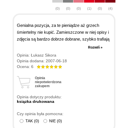
(0)
(0)
(0)
(1)
(0)
(4)
Genialna pozycja, za te pieniądze aż grzech
śmiertelny nie kupić. Zamieszczone w niej opisy i
zdjęcia są bardzo dobrze dobrane, szybko trafiają
do głowy, książkę czyta się miło bez zasypiania
Rozwiń »
jak to w przypadku innych pozycji. Brak lania
Opinia: Łukasz Sikora
wody. Lepszej książki jak na razie w rękach nie
Opinia dodana: 2007-06-18
miałem. Jeśli ktoś się zastanawia nad kupnem to
Ocena: 6
szczerze polecam.
Opinia
niepotwierdzona
zakupem
Opinia dotyczy produktu:
ksiązka drukowana
Czy opinia była pomocna:
TAK
(
0
)
NIE
(
0
)