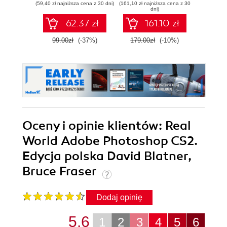
(59,40 zł najniższa cena z 30 dni)
(161,10 zł najniższa cena z 30
(96,75 zł naj
Elements 2024 -
dni)
Sixth Edition
62.37 zł
161.10 zł
99.00zł
(-37%)
179.00zł
(-10%)
129.
Oceny i opinie klientów: Real
World Adobe Photoshop CS2.
Edycja polska David Blatner,
Bruce Fraser
Dodaj opinię
5.6
1
2
3
4
5
6