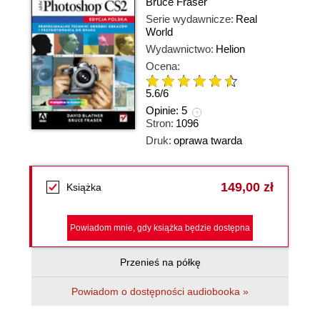
Bruce Fraser
Serie wydawnicze:
Real
World
Wydawnictwo:
Helion
Ocena:
5.6
/
6
Opinie:
5
Stron:
1096
Druk:
oprawa twarda
149,00 zł
Książka
Powiadom mnie, gdy książka będzie dostępna
Przenieś na półkę
Powiadom o dostępności audiobooka »