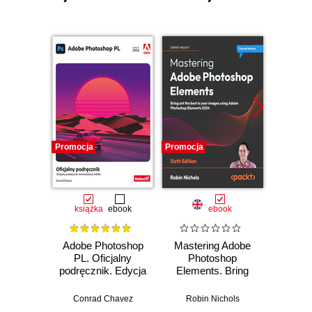
Promocja
Promocja
Promocj
książka
ebook
ebook
Adobe Photoshop
Mastering Adobe
Adobe 
PL. Oficjalny
Photoshop
Illus
podręcznik. Edycja
Elements. Bring
2023
out the best in your
Proj
images using
ide
Conrad Chavez
Robin Nichols
Katarzy
Adobe Photoshop
wi