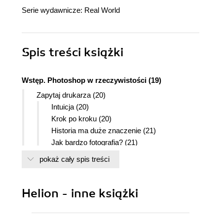
Serie wydawnicze:
Real World
Spis treści
książki
Wstęp. Photoshop w rzeczywistości (19)
Zapytaj drukarza (20)
Intuicja (20)
Krok po kroku (20)
Historia ma duże znaczenie (21)
Jak bardzo fotografia? (21)
Stopień zrozumienia (21)
pokaż cały spis treści
Organizacja książki (22)
Nowe wydanie (23)
Słowo do użytkowników systemu Windows (23)
Helion - inne książki
Dziękujemy (23)
O autorach (25)