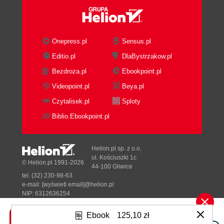
Onepress.pl
Sensus.pl
Editio.pl
DlaBystrzakow.pl
Bezdroza.pl
Ebookpoint.pl
Videopoint.pl
Beya.pl
Czytalisek.pl
Sploty
Biblio.Ebookpoint.pl
Helion.pl sp. z o.o.
ul. Kościuszki 1c
© Helion.pl 1991-2026
44-100 Gliwice
tel. (32) 230-98-63
e-mail:
[wyświetl email]@helion.pl
NIP: 6312636254
Regon: 241989027
Ebook
125,10 zł
Designed with ♥ by
Tonik.pl