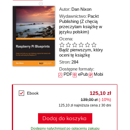
Autor:
Dan Nixon
Wydawnictwo:
Packt
Publishing
(Z chęcią
przeczytam książkę w
języku polskim)
Ocena:
Bądź pierwszym, który
oceni tę książkę
Stron:
284
Dostępne formaty:
PDF
ePub
Mobi
125,10 zł
Ebook
139,00 zł
(-10%)
125,10 zł najniższa cena z 30 dni
Dodaj do koszyka
Dostępny natychmiast po opłaceniu zakupu