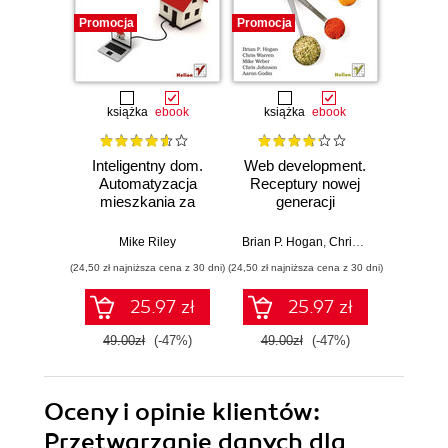
Promocja
Promocja
Promocj
książka
ebook
książka
ebook
ksią
Inteligentny dom.
Web development.
Progr
Automatyzacja
Receptury nowej
języ
mieszkania za
generacji
pomocą platformy
Stuart H
Arduino, systemu
Mike Riley
Brian P. Hogan
,
Chris Warren
,
Mike W
Android i zwykłego
(24,50 zł najniższa cena z 30 dni)
(24,50 zł najniższa cena z 30 dni)
(27,45 zł naj
komputera
25.97 zł
25.97 zł
49.00zł
(-47%)
49.00zł
(-47%)
54.9
Oceny i opinie klientów:
Przetwarzanie danych dla