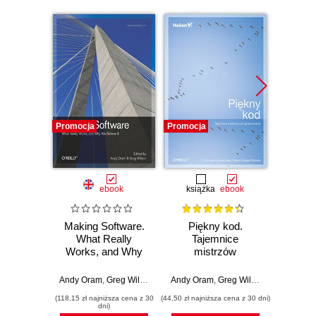
Promocja
Promocja
Promocj
ebook
książka
ebook
Making Software.
Piękny kod.
Beaut
What Really
Tajemnice
L
Works, and Why
mistrzów
Pro
We Believe It
programowania
Explai
Andy Oram
,
Greg Wilson
Andy Oram
,
Greg Wilson
Greg Wil
(118,15 zł najniższa cena z 30
(44,50 zł najniższa cena z 30 dni)
(118,15 zł 
dni)