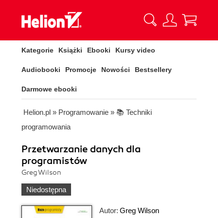
Kategorie
Książki
Ebooki
Kursy video
Audiobooki
Promocje
Nowości
Bestsellery
Darmowe ebooki
Helion.pl
»
Programowanie
»
📚 Techniki
programowania
Przetwarzanie danych dla
programistów
Greg Wilson
Niedostępna
Autor:
Greg Wilson