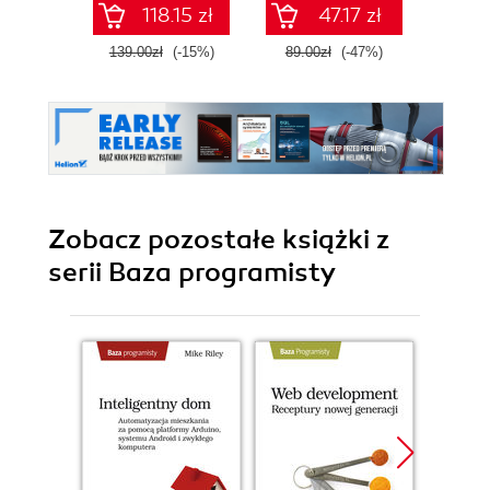
118.15 zł
47.17 zł
139.00zł
(-15%)
89.00zł
(-47%)
139.0
Zobacz pozostałe książki z
serii Baza programisty