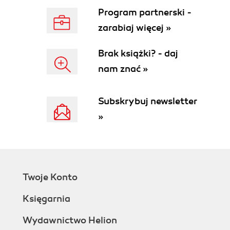
6.2. Zagnieżdżanie i negacja (197)
Program partnerski -
6.3. Agregacje i perspektywy (203)
zarabiaj więcej »
6.4. Tworzenie, modyfikacja i usuwanie (207)
6.5. Zastosowanie SQL-a w programach (216)
Brak książki? - daj
6.6. Podsumowanie (220)
nam znać »
Rozdział 7. Diabeł tkwi w szczegółach (223)
7.1. Testy jednostkowe (223)
Subskrybuj newsletter
7.2. Kodowanie i dekodowanie (235)
7.3. Arytmetyka zmiennoprzecinkowa (239)
»
7.4. Daty i czas (242)
7.5. Podsumowanie (248)
Dodatek A Bibliografia (249)
Skorowidz (251)
Twoje Konto
Księgarnia
Wydawnictwo Helion