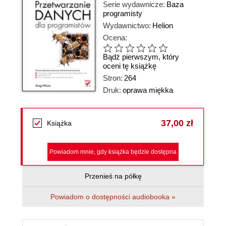
Serie wydawnicze:
Baza
programisty
Wydawnictwo:
Helion
Ocena:
Bądź pierwszym, który
oceni tę książkę
Stron:
264
Druk:
oprawa miękka
37,00 zł
Książka
Powiadom mnie, gdy książka będzie dostępna
Przenieś na półkę
Powiadom o dostępności audiobooka »