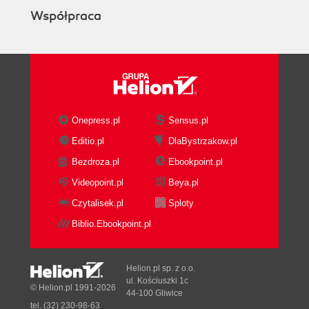
Współpraca
Onepress.pl
Sensus.pl
Editio.pl
DlaBystrzakow.pl
Bezdroza.pl
Ebookpoint.pl
Videopoint.pl
Beya.pl
Czytalisek.pl
Sploty
Biblio.Ebookpoint.pl
Helion.pl sp. z o.o.
ul. Kościuszki 1c
© Helion.pl 1991-2026
44-100 Gliwice
tel. (32) 230-98-63