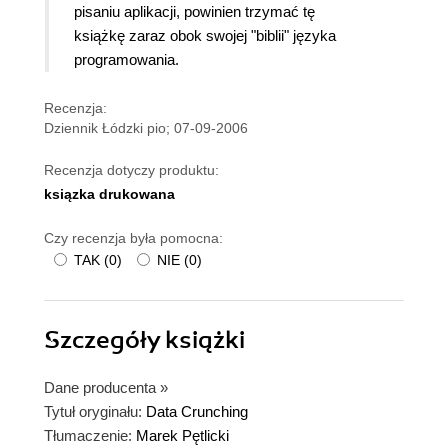
pisaniu aplikacji, powinien trzymać tę
książkę zaraz obok swojej "biblii" języka
programowania.
Recenzja:
Dziennik Łódzki pio; 07-09-2006
Recenzja dotyczy produktu:
ksiązka drukowana
Czy recenzja była pomocna:
TAK
(
0
)
NIE
(
0
)
Szczegóły
książki
Dane producenta
»
Tytuł oryginału:
Data Crunching
Tłumaczenie:
Marek Pętlicki