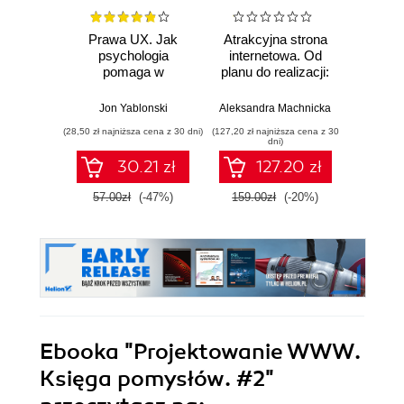
Prawa UX. Jak
Atrakcyjna strona
Prz
psychologia
internetowa. Od
strona 
pomaga w
planu do realizacji:
Od p
projektowaniu
spójna strona bez
planu
lepszych
chaosu i
wiedz
Jon Yablonski
Aleksandra Machnicka
Aleksan
produktów i usług.
wizualnych dram
ruszysz
(28,50 zł najniższa cena z 30 dni)
(127,20 zł najniższa cena z 30
(127,20 zł 
Wydanie II
samodz
dni)
30.21 zł
127.20 zł
57.00zł
(-47%)
159.00zł
(-20%)
159.0
Ebooka
"Projektowanie WWW.
Księga pomysłów. #2"