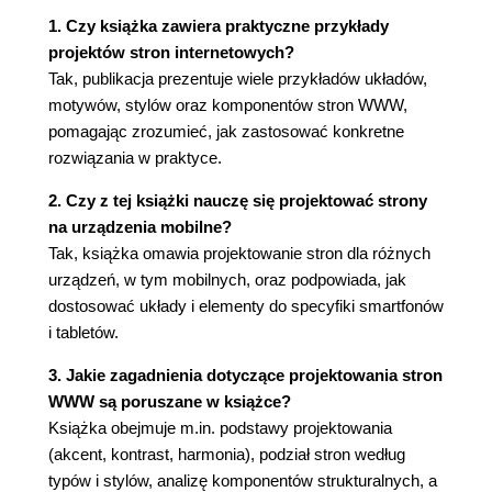
typografia (129)
1. Czy książka zawiera praktyczne przykłady
tła fotograficzne (135)
projektów stron internetowych?
Tak, publikacja prezentuje wiele przykładów układów,
05 / podział stron według stylów i motywów (139)
motywów, stylów oraz komponentów stron WWW,
przejrzysty (140)
pomagając zrozumieć, jak zastosować konkretne
minimalistyczny (145)
rozwiązania w praktyce.
szkic (150)
kolaż (154)
2. Czy z tej książki nauczę się projektować strony
ilustrowany (160)
na urządzenia mobilne?
typograficzny (166)
Tak, książka omawia projektowanie stron dla różnych
jednolite barwy (171)
urządzeń, w tym mobilnych, oraz podpowiada, jak
tekstylia (177)
dostosować układy i elementy do specyfiki smartfonów
drewno (185)
i tabletów.
06 / podział stron według stylów strukturalnych
3. Jakie zagadnienia dotyczące projektowania stron
(193)
WWW są poruszane w książce?
Książka obejmuje m.in. podstawy projektowania
nietypowa nawigacja (194)
(akcent, kontrast, harmonia), podział stron według
nietypowy układ (199)
typów i stylów, analizę komponentów strukturalnych, a
pseudoflash (205)