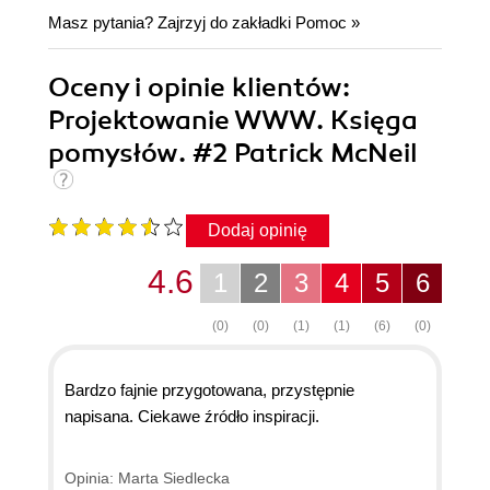
Masz pytania? Zajrzyj do zakładki
Pomoc
»
Oceny i opinie klientów:
Projektowanie WWW. Księga
pomysłów. #2 Patrick McNeil
Dodaj opinię
4.6
1
2
3
4
5
6
(0)
(0)
(1)
(1)
(6)
(0)
Bardzo fajnie przygotowana, przystępnie
napisana. Ciekawe źródło inspiracji.
Opinia: Marta Siedlecka