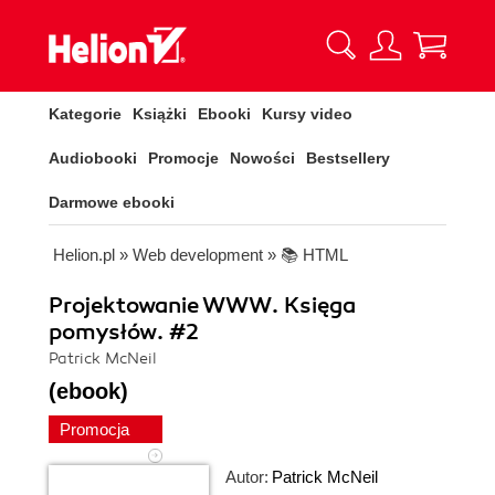
Kategorie
Książki
Ebooki
Kursy video
Audiobooki
Promocje
Nowości
Bestsellery
Darmowe ebooki
Helion.pl
»
Web development
»
📚 HTML
Projektowanie WWW. Księga
pomysłów. #2
Patrick McNeil
(ebook)
Promocja
Autor:
Patrick McNeil