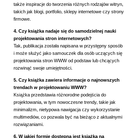
także inspiracje do tworzenia różnych rodzajów witryn,
przewijanie w poziomie (210)
takich jak blogi, portfolio, sklepy internetowe czy strony
jedna strona (214)
firmowe.
07 / podział stron według komponentów
4. Czy książka nadaje się do samodzielnej nauki
strukturalnych (220)
projektowania stron internetowych?
zakładki (221)
Tak, publikacja została napisana w przystępny sposób
przyciski (225)
i może służyć jako samouczek dla osób uczących się
formularze (229)
projektowania stron WWW od podstaw lub chcących
przyjazne strony główne (236)
rozwinąć swoje umiejętności.
funkcjonalne stopki (240)
pokazy slajdów (246)
5. Czy książka zawiera informacje o najnowszych
błąd 404 (252)
trendach w projektowaniu WWW?
Książka przedstawia różnorodne podejścia do
skorowidz praw autorskich (255)
projektowania, w tym nowoczesne trendy, takie jak
minimalizm, nietypowa nawigacja czy wykorzystanie
multimediów, co pozwala być na bieżąco z aktualnymi
rozwiązaniami.
6. W jakiej formie dostępna jest książka na