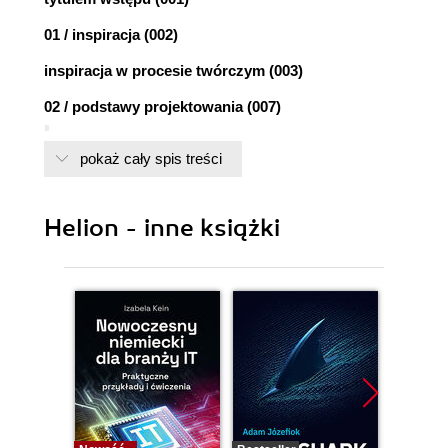
01 / inspiracja (002)
inspiracja w procesie twórczym (003)
02 / podstawy projektowania (007)
akcent (009)
pokaż cały spis treści
kontrast (012)
harmonia (016)
wyrównanie (020)
Helion - inne książki
powtórzenie (024)
nurt (027)
03 / podział stron według typów (030)
aplikacja na iphone'a (031)
niezależny twórca (036)
zespół muzyczny (041)
blog (045)
strona prywatna (051)
firma projektowa (055)