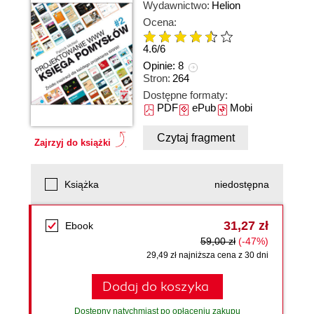
Wydawnictwo:
Helion
Ocena:
4.6
/
6
Opinie:
8
Stron:
264
Dostępne formaty:
PDF
ePub
Mobi
Czytaj fragment
Zajrzyj do książki
Książka
niedostępna
31,27 zł
Ebook
59,00 zł
(-47%)
29,49 zł najniższa cena z 30 dni
Dodaj do koszyka
Dostępny natychmiast po opłaceniu zakupu