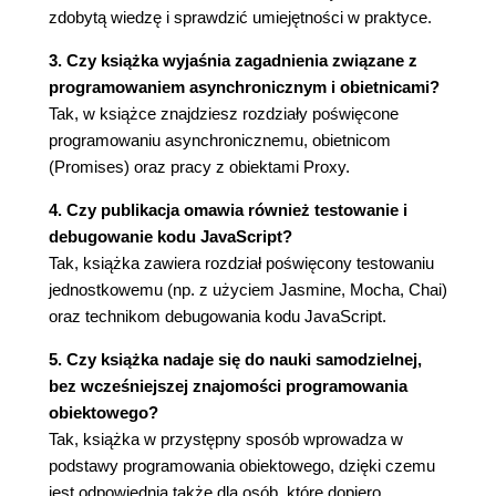
Pętle (71)
zdobytą wiedzę i sprawdzić umiejętności w praktyce.
Komentarze (75)
3. Czy książka wyjaśnia zagadnienia związane z
Ćwiczenia (76)
programowaniem asynchronicznym i obietnicami?
Podsumowanie (77)
Tak, w książce znajdziesz rozdziały poświęcone
Rozdział 3. Funkcje (79)
programowaniu asynchronicznemu, obietnicom
Czym jest funkcja? (80)
(Promises) oraz pracy z obiektami Proxy.
Wywoływanie funkcji (80)
4. Czy publikacja omawia również testowanie i
Parametry (80)
debugowanie kodu JavaScript?
Parametry domyślne (82)
Tak, książka zawiera rozdział poświęcony testowaniu
Parametry reszty (83)
jednostkowemu (np. z użyciem Jasmine, Mocha, Chai)
Operator rozwijania (84)
oraz technikom debugowania kodu JavaScript.
Funkcje predefiniowane (85)
parseInt() (85)
5. Czy książka nadaje się do nauki samodzielnej,
parseFloat() (86)
bez wcześniejszej znajomości programowania
isNaN() (87)
obiektowego?
isFinite() (88)
Tak, książka w przystępny sposób wprowadza w
encodeURI() i encodeURIComponent() (88)
podstawy programowania obiektowego, dzięki czemu
eval() (88)
jest odpowiednia także dla osób, które dopiero