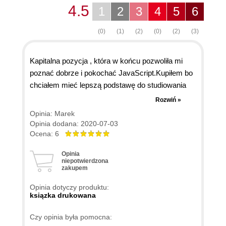
4.5
1
2
3
4
5
6
(0)
(1)
(2)
(0)
(2)
(3)
Kapitalna pozycja , która w końcu pozwoliła mi
poznać dobrze i pokochać JavaScript.Kupiłem bo
chciałem mieć lepszą podstawę do studiowania
jQuery i to był dobry wybór. Wszystko mi pasuje w
Rozwiń »
tej pozycji , a ćwiczenia po prawie każdym
Opinia: Marek
rozdziale to wisienki na torcie.Książkę kupiłem w
Opinia dodana: 2020-07-03
innej księgarni bo mieli wtedy lepszą cenę i druk
Ocena: 6
jest ok. wyraźny i czytelny.
Opinia
niepotwierdzona
zakupem
Opinia dotyczy produktu:
ksiązka drukowana
Czy opinia była pomocna: