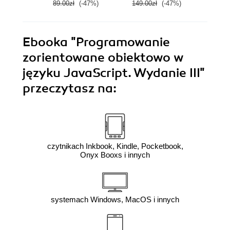
89.00zł
(-47%)
149.00zł
(-47%)
89.0
Ebooka
"Programowanie
zorientowane obiektowo w
języku JavaScript. Wydanie III"
przeczytasz na:
czytnikach Inkbook, Kindle, Pocketbook,
Onyx Booxs i innych
systemach Windows, MacOS i innych