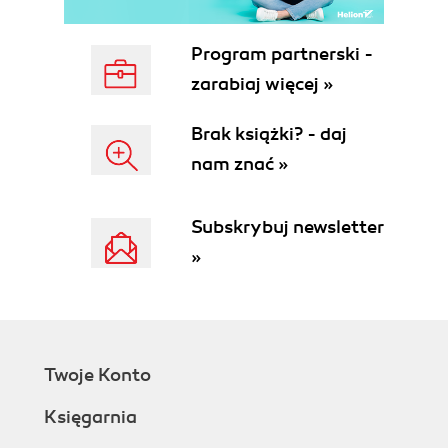
Podsumowanie (113)
Rozdział 4. Obiekty (115)
Program partnerski -
Od tablic do obiektów (115)
zarabiaj więcej »
Elementy, właściwości, metody i składowe
(117)
Brak książki? - daj
Tablice asocjacyjne (118)
nam znać »
Dostęp do właściwości obiektu (118)
Wywoływanie metod obiektu (119)
Modyfikacja właściwości i metod (120)
Subskrybuj newsletter
Wartość this (121)
»
Konstruktory (122)
Obiekt globalny (123)
Właściwość constructor (124)
Operator instanceof (125)
Funkcje zwracające obiekty (125)
Twoje Konto
Przekazywanie obiektów (126)
Porównywanie obiektów (127)
Księgarnia
Obiekty w konsoli silnika WebKit (128)