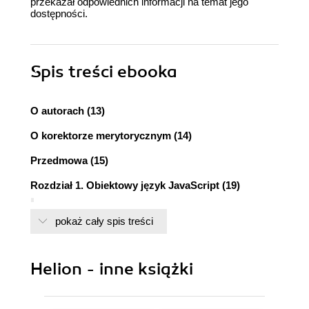
przekazał odpowiednich informacji na temat jego
dostępności.
Spis treści
ebooka
O autorach (13)
O korektorze merytorycznym (14)
Przedmowa (15)
Rozdział 1. Obiektowy język JavaScript (19)
Trochę historii (20)
pokaż cały spis treści
Wojny przeglądarkowe i renesans (21)
Teraźniejszość (22)
Przyszłość (23)
Helion - inne książki
ECMAScript 5 (24)
Tryb ścisły w ES6 (24)
ECMAScript 6 (25)