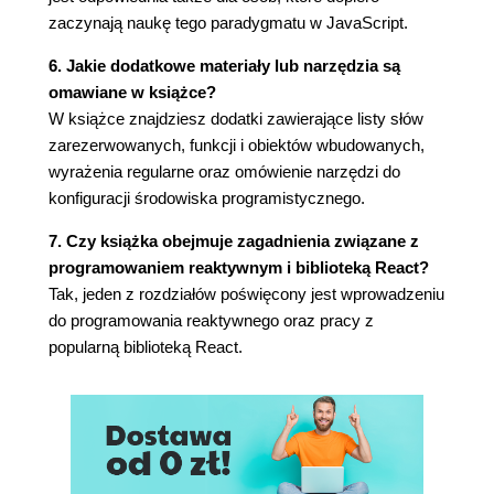
Zakres zmiennych (89)
zaczynają naukę tego paradygmatu w JavaScript.
Wynoszenie zmiennych (91)
Zakres bloku (92)
6. Jakie dodatkowe materiały lub narzędzia są
Funkcje są danymi (93)
omawiane w książce?
Funkcje anonimowe (95)
W książce znajdziesz dodatki zawierające listy słów
Wywołania zwrotne (95)
zarezerwowanych, funkcji i obiektów wbudowanych,
Funkcje natychmiastowe (98)
wyrażenia regularne oraz omówienie narzędzi do
Funkcje wewnętrzne (prywatne) (99)
konfiguracji środowiska programistycznego.
Funkcje, które zwracają funkcje (100)
7. Czy książka obejmuje zagadnienia związane z
Funkcjo, przepiszże się! (101)
programowaniem reaktywnym i biblioteką React?
Domknięcia (102)
Tak, jeden z rozdziałów poświęcony jest wprowadzeniu
Łańcuch zakresów (103)
do programowania reaktywnego oraz pracy z
Przerwanie łańcucha za pomocą domknięcia
popularną biblioteką React.
(103)
Funkcje dostępowe (109)
Iterator (110)
IIFE a bloki (111)
Funkcje strzałkowe (111)
Ćwiczenia (112)