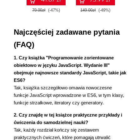
Zmienne (37)
Wielkość liter w nazwach zmiennych ma
79.00zł
(-47%)
149.00zł
(-49%)
59.9
znaczenie (39)
Operatory (40)
Najczęściej zadawane pytania
Proste typy danych (43)
Ustalanie typu danych - operator typeof (43)
(FAQ)
Liczby (44)
Łańcuchy znaków (49)
1. Czy książka "Programowanie zorientowane
Typ boolean (54)
obiektowo w języku JavaScript. Wydanie III"
Undefined i null (59)
obejmuje najnowsze standardy JavaScript, takie jak
Symbole (60)
ES6?
Proste typy danych - podsumowanie (61)
Tak, książka szczegółowo omawia nowoczesne
Tablice (62)
funkcje JavaScript wprowadzone w ES6, w tym klasy,
Dodawanie i aktualizacja elementów tablicy
funkcje strzałkowe, iteratory czy generatory.
(63)
Usuwanie elementów (63)
2. Czy znajdę w tej książce praktyczne przykłady i
Tablice tablic (64)
ćwiczenia do samodzielnej nauki?
Warunki i pętle (65)
Tak, każdy rozdział kończy się zestawem
Bloki kodu (65)
praktycznych ćwiczeń, które pomagają utrwalić