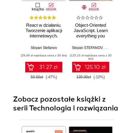
książka
ebook
ebook
ksią
React w działaniu.
Object-Oriented
Java
Tworzenie aplikacji
JavaScript. Learn
progra
internetowych.
everything you
Wydanie II
need to know about
Stoya
object-oriented
Stoyan Stefanov
Stoyan STEFANOV
,
Ved Antani
JavaScript (OOJS)
(29,49 zł najniższa cena z 30 dni)
(125,10 zł najniższa cena z 30
(16,45 zł naj
- Third Edition
dni)
31.27 zł
125.10 zł
59.00zł
(-47%)
139.00zł
(-10%)
32.9
Zobacz pozostałe książki z
serii Technologia i rozwiązania