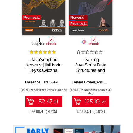
Promocja
Nowość
Promocj
Promocja
książka
ebook
ebook
JavaScript od
Learning
F
pierwszej linii kodu.
JavaScript Data
Dev
Błyskawiczna
Structures and
nauka pisania gier,
Algorithms.
Dario
stron WWW i
Enhance your
Laurence Lars Svekis
,
Maaike van Putten
Loiane Groner
,
Rob Percival
,
Aris Markogiannakis
,
D
aplikacji
problem-solving
(49,50 zł najniższa cena z 30 dni)
(125,10 zł najniższa cena z 30
(125,10 zł 
internetowych
skills in JavaScript
dni)
and TypeScript -
52.47 zł
125.10 zł
Fourth Edition
99.00zł
(-47%)
139.00zł
(-10%)
139.0