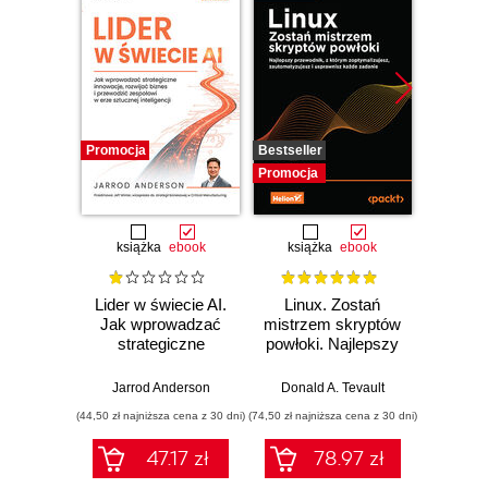
Promocja
Bestseller
Promocj
Promocja
książka
ebook
książka
ebook
ksią
Lider w świecie AI.
Linux. Zostań
P
Jak wprowadzać
mistrzem skryptów
Re
strategiczne
powłoki. Najlepszy
Ob
innowacje, rozwijać
przewodnik, z
nauko
biznes i
którym
cz
Jarrod Anderson
Donald A. Tevault
William 
przewodzić
zoptymalizujesz,
eksp
(44,50 zł najniższa cena z 30 dni)
(74,50 zł najniższa cena z 30 dni)
(44,50 zł naj
zespołowi w erze
zautomatyzujesz i
anali
sztucznej
usprawnisz każde
Python
47.17 zł
78.97 zł
inteligencji
zadanie