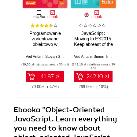
książka
ebook
ebook
Programowanie
JavaScript :
Jav
zorientowane
Moving to ES2015.
Fu
obiektowo w
Keep abreast of the
Progr
języku JavaScript.
practical uses of
Ja
Wydanie III
modern JavaScript
Dev
Ved Antani
,
Stoyan Stefanov
Ved Antani
,
Simon Timms
,
Narayan Pr
Ved Anta
Fu
(39,50 zł najniższa cena z 30 dni)
(242,10 zł najniższa cena z 30
(242,10 zł 
Progr
dni)
Ja
41.87 zł
242.10 zł
Dev
79.00zł
(-47%)
269.00zł
(-10%)
269.0
Ebooka
"Object-Oriented
JavaScript. Learn everything
you need to know about