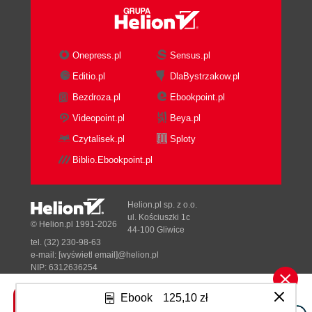
Onepress.pl
Sensus.pl
Editio.pl
DlaBystrzakow.pl
Bezdroza.pl
Ebookpoint.pl
Videopoint.pl
Beya.pl
Czytalisek.pl
Sploty
Biblio.Ebookpoint.pl
Helion.pl sp. z o.o.
ul. Kościuszki 1c
© Helion.pl 1991-2026
44-100 Gliwice
tel. (32) 230-98-63
e-mail:
[wyświetl email]@helion.pl
NIP: 6312636254
Regon: 241989027
Ebook
125,10 zł
Designed with ♥ by
Tonik.pl