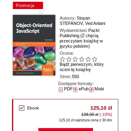
Promocja
Autorzy:
Stoyan
STEFANOV
,
Ved Antani
Wydawnictwo:
Packt
Publishing
(Z chęcią
przeczytam książkę w
języku polskim)
Ocena:
Bądź pierwszym, który
oceni tę książkę
Stron:
550
Dostępne formaty:
PDF
ePub
Mobi
125,10 zł
Ebook
139,00 zł
(-10%)
125,10 zł najniższa cena z 30 dni