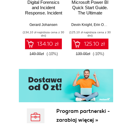
Digital Forensics
Microsoft Power BI
Pract
and Incident
Quick Start Guide.
Intel
Response. Incident
The Ultimate
Data-D
Response tools
Beginner's Guide
Hunti
and techniques for
to Power BI, Data
your c
Gerard Johansen
Devin Knight
,
Erin Ostrowsky
,
Mitchel
effective cyber
Storytelling, AI
effor
(134,10 zł najniższa cena z 30
(125,10 zł najniższa cena z 30
(116,10 zł 
threat response -
Tools, and
dete
dni)
dni)
Fourth Edition
Microsoft Fabric -
def
134.10 zł
125.10 zł
Fourth Edition
ATT&C
tool
149.00zł
(-10%)
139.00zł
(-10%)
129.0
E
Program partnerski -
zarabiaj więcej »