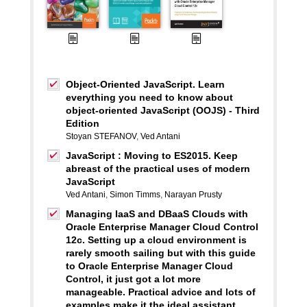
Object-Oriented JavaScript. Learn
everything you need to know about
object-oriented JavaScript (OOJS) - Third
Edition
Stoyan STEFANOV
,
Ved Antani
JavaScript : Moving to ES2015. Keep
abreast of the practical uses of modern
JavaScript
Ved Antani
,
Simon Timms
,
Narayan Prusty
Managing IaaS and DBaaS Clouds with
Oracle Enterprise Manager Cloud Control
12c. Setting up a cloud environment is
rarely smooth sailing but with this guide
to Oracle Enterprise Manager Cloud
Control, it just got a lot more
manageable. Practical advice and lots of
examples make it the ideal assistant