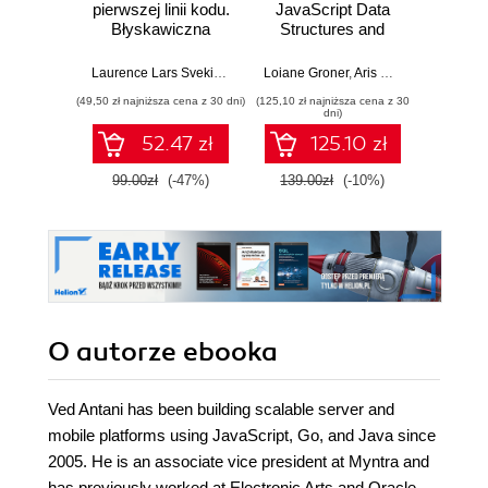
pierwszej linii kodu.
JavaScript Data
strona 
Błyskawiczna
Structures and
Od p
nauka pisania gier,
Algorithms.
planu
stron WWW i
Enhance your
wiedz
Laurence Lars Svekis
,
Maaike van Putten
Loiane Groner
,
Rob Percival
,
Aris Markogiannakis
Aleksan
,
D
aplikacji
problem-solving
ruszysz
(49,50 zł najniższa cena z 30 dni)
(125,10 zł najniższa cena z 30
(127,20 zł 
internetowych
skills in JavaScript
samodz
dni)
and TypeScript -
52.47 zł
125.10 zł
Fourth Edition
99.00zł
(-47%)
139.00zł
(-10%)
159.0
O autorze
ebooka
Ved Antani has been building scalable server and
mobile platforms using JavaScript, Go, and Java since
2005. He is an associate vice president at Myntra and
has previously worked at Electronic Arts and Oracle.