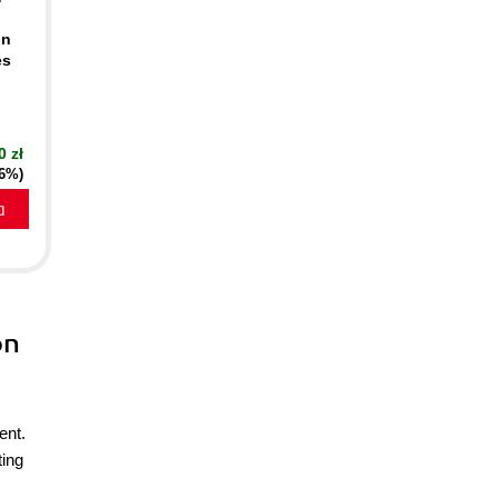
on
es
0 zł
16%)
a
on
ent.
ting