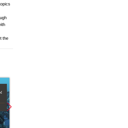
topics
ough
ith
t the
Promocja
Nowość
Promoc