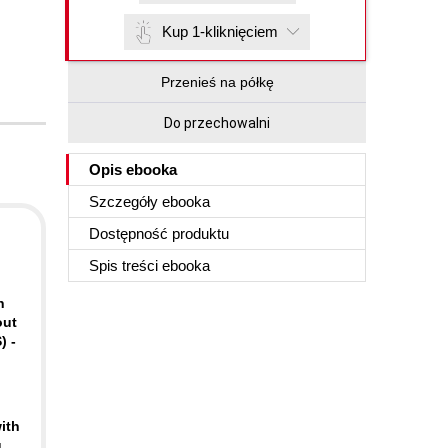
Kup 1-kliknięciem
Przenieś na półkę
Do przechowalni
Opis
ebooka
Szczegóły
ebooka
Dostępność produktu
Spis treści
ebooka
n
out
) -
ith
u