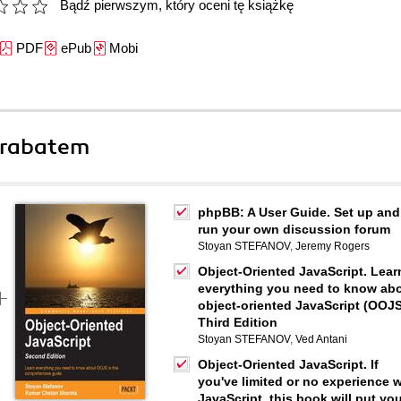
Bądź pierwszym, który oceni tę książkę
PDF
ePub
Mobi
 rabatem
phpBB: A User Guide. Set up and
run your own discussion forum
Stoyan STEFANOV
,
Jeremy Rogers
Object-Oriented JavaScript. Lear
everything you need to know ab
object-oriented JavaScript (OOJS
Third Edition
Stoyan STEFANOV
,
Ved Antani
Object-Oriented JavaScript. If
you've limited or no experience w
JavaScript, this book will put yo