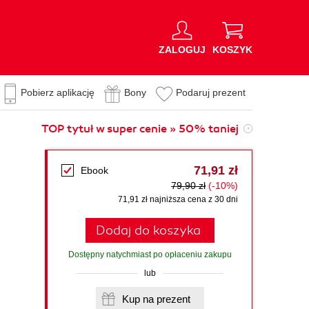
ZALOGUJ
KOSZYK
Pobierz aplikację
Bony
Podaruj prezent
TOP tytuł w super cenie » 50% taniej
71,91 zł
Ebook
79,90 zł
(-10%)
71,91 zł najniższa cena z 30 dni
Dodaj do koszyka
Dostępny natychmiast po opłaceniu zakupu
lub
Kup na prezent