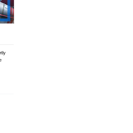
tly
e