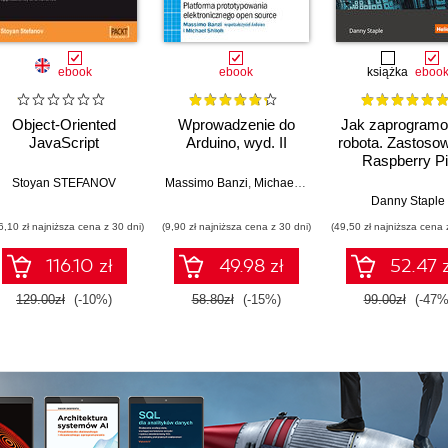
ebook
ebook
książka
eboo
Object-Oriented
Wprowadzenie do
Jak zaprogram
JavaScript
Arduino, wyd. II
robota. Zastoso
Raspberry Pi 
Pythona w tworz
Stoyan STEFANOV
Massimo Banzi
,
Michael Shiloh
autonomiczny
Danny Staple
robotów. Wydani
6,10 zł najniższa cena z 30 dni)
(9,90 zł najniższa cena z 30 dni)
(49,50 zł najniższa cena 
116.10 zł
49.98 zł
52.47 z
129.00zł
(-10%)
58.80zł
(-15%)
99.00zł
(-47%