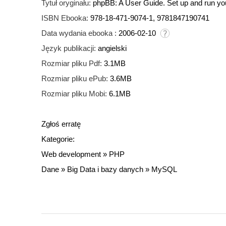
Tytuł oryginału:
phpBB: A User Guide. Set up and run yo
ISBN Ebooka:
978-18-471-9074-1, 9781847190741
Data wydania ebooka :
2006-02-10
Język publikacji:
angielski
Rozmiar pliku Pdf:
3.1MB
Rozmiar pliku ePub:
3.6MB
Rozmiar pliku Mobi:
6.1MB
Zgłoś erratę
Kategorie:
Web development
»
PHP
Dane
»
Big Data i bazy danych
»
MySQL