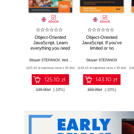
ebook
ebook
Object-Oriented
Object-Oriented
JavaScript. Learn
JavaScript. If you've
everything you need
limited or no
to know about object-
experience with
oriented JavaScript
JavaScript, this book
Stoyan STEFANOV
,
Ved Antani
Stoyan STEFANOV
(OOJS) - Third
will put you on the
(125,10 zł najniższa cena z 30 dni)
(143,10 zł najniższa cena z 30 dni)
(11
Edition
road to being an
expert. A wonderfully
125.10 zł
143.10 zł
compiled introduction
to objects in
139.00zł
(-10%)
159.00zł
(-10%)
JavaScript, it teaches
through examples
and practical play. -
Second Edition