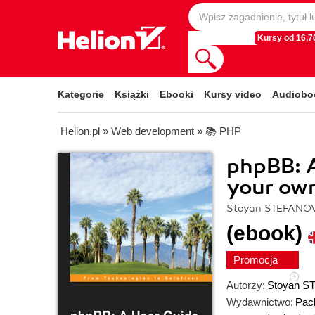
Kursy od 16,70
Kategorie
Książki
Ebooki
Kursy video
Audiobo
Helion.pl
»
Web development
»
📚 PHP
phpBB: A
your own
Stoyan STEFANOV
(ebook)
Promocja
Autorzy:
Stoyan 
Wydawnictwo:
Pack