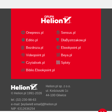
if Conditions
Checking if a Variable Exists
Alternative if Syntax
Switch
Loops
While Loops
Onepress.pl
Sensus.pl
Do-while loops
Editio.pl
DlaBystrzakow.pl
For Loops
Bezdroza.pl
Ebookpoint.pl
For-in Loops
Comments
Videopoint.pl
Beya.pl
Summary
Czytalisek.pl
Sploty
Exercises
Biblio.Ebookpoint.pl
3. Functions
What is a Function?
Calling a Function
Helion.pl sp. z o.o.
Parameters
ul. Kościuszki 1c
© Helion.pl 1991-2026
44-100 Gliwice
Pre-defined Functions
tel. (32) 230-98-63
parseInt()
e-mail:
[wyświetl email]@helion.pl
parseFloat()
NIP: 6312636254