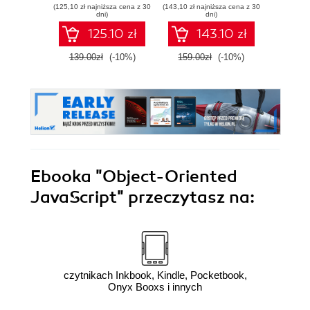
(125,10 zł najniższa cena z 30
(143,10 zł najniższa cena z 30
(71,91 zł naj
- Third Edition
on the road to
dni)
dni)
being an expert. A
125.10 zł
143.10 zł
wonderfully
compiled
139.00zł
(-10%)
159.00zł
(-10%)
79.8
introduction to
objects in
JavaScript, it
teaches through
examples and
practical play. -
Second Edition
Ebooka
"Object-Oriented
JavaScript"
przeczytasz na:
czytnikach Inkbook, Kindle, Pocketbook,
Onyx Booxs i innych