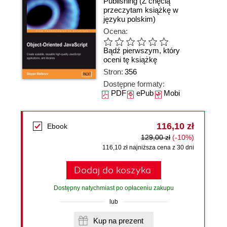
Publishing
(Z chęcią
przeczytam książkę w
języku polskim)
Ocena:
Bądź pierwszym, który
oceni tę książkę
Stron:
356
Dostępne formaty:
PDF
ePub
Mobi
116,10 zł
Ebook
129,00 zł
(-10%)
116,10 zł najniższa cena z 30 dni
Dodaj do koszyka
Dostępny natychmiast po opłaceniu zakupu
lub
Kup na prezent