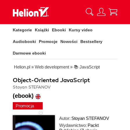
Kategorie
Książki
Ebooki
Kursy video
Audiobooki
Promocje
Nowości
Bestsellery
Darmowe ebooki
Helion.pl
»
Web development
»
📚 JavaScript
Object-Oriented JavaScript
Stoyan STEFANOV
(ebook)
Promocja
Autor:
Stoyan STEFANOV
Wydawnictwo:
Packt