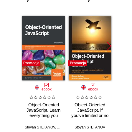
Promocja
Promocja
Promocj
ebook
ebook
Object-Oriented
Object-Oriented
phpB
JavaScript. Learn
JavaScript. If
Guide.
everything you
you've limited or no
run
need to know about
experience with
discu
object-oriented
JavaScript, this
Stoyan STEFANOV
,
Ved Antani
Stoyan STEFANOV
Stoyan 
JavaScript (OOJS)
book will put you