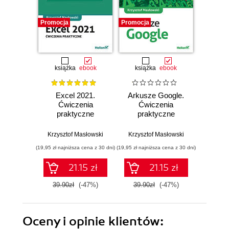
Promocja
Promocja
Promocj
książka
ebook
książka
ebook
ksią
Excel 2021.
Arkusze Google.
Exc
Ćwiczenia
Ćwiczenia
Ćw
praktyczne
praktyczne
pr
Krzysztof Masłowski
Krzysztof Masłowski
Krzysz
(19,95 zł najniższa cena z 30 dni)
(19,95 zł najniższa cena z 30 dni)
(14,95 zł naj
21.15 zł
21.15 zł
39.90zł
(-47%)
39.90zł
(-47%)
29.9
Oceny i opinie klientów: