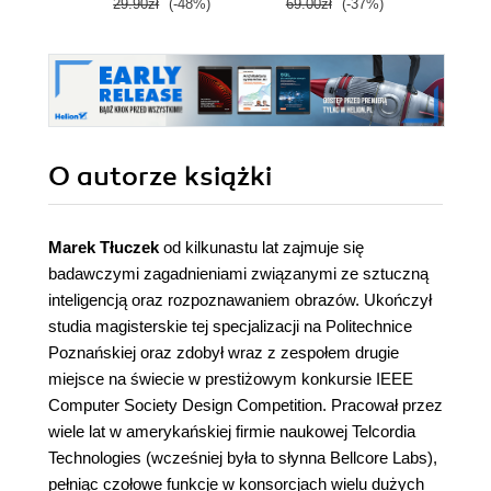
29.90zł
(-48%)
69.00zł
(-37%)
99.0
O autorze
książki
Marek Tłuczek
od kilkunastu lat zajmuje się
badawczymi zagadnieniami związanymi ze sztuczną
inteligencją oraz rozpoznawaniem obrazów. Ukończył
studia magisterskie tej specjalizacji na Politechnice
Poznańskiej oraz zdobył wraz z zespołem drugie
miejsce na świecie w prestiżowym konkursie IEEE
Computer Society Design Competition. Pracował przez
wiele lat w amerykańskiej firmie naukowej Telcordia
Technologies (wcześniej była to słynna Bellcore Labs),
pełniąc czołowe funkcje w konsorcjach wielu dużych