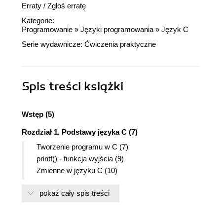
Erraty
/
Zgłoś erratę
Kategorie:
Programowanie
»
Języki programowania
»
Język C
Serie wydawnicze:
Ćwiczenia praktyczne
Spis treści
książki
Wstęp (5)
Rozdział 1. Podstawy języka C (7)
Tworzenie programu w C (7)
printf() - funkcja wyjścia (9)
Zmienne w języku C (10)
Stałe w C (13)
pokaż cały spis treści
scanf() - funkcja wejścia (15)
Instrukcja warunkowa if (17)
Co powinieneś zapamiętać z tego cyklu ćwiczeń?