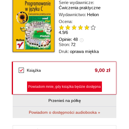
Serie wydawnicze:
Ćwiczenia praktyczne
Wydawnictwo:
Helion
Ocena:
4.9
/
6
Opinie:
48
Stron:
72
Druk:
oprawa miękka
9,00 zł
Książka
Powiadom mnie, gdy książka będzie dostępna
Przenieś na półkę
Powiadom o dostępności audiobooka »