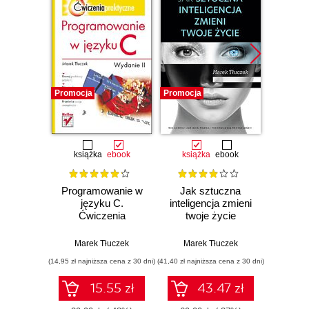
Promocja
Promocja
Promocj
książka
ebook
książka
ebook
ksią
Programowanie w
Jak sztuczna
Inter
języku C.
inteligencja zmieni
Po
Ćwiczenia
twoje życie
prog
praktyczne.
aplikac
Wydanie II
sie
Marek Tłuczek
Marek Tłuczek
Mar
język
(14,95 zł najniższa cena z 30 dni)
(41,40 zł najniższa cena z 30 dni)
(49,50 zł naj
MicroP
na ur
15.55 zł
43.47 zł
IoT 
ESP32