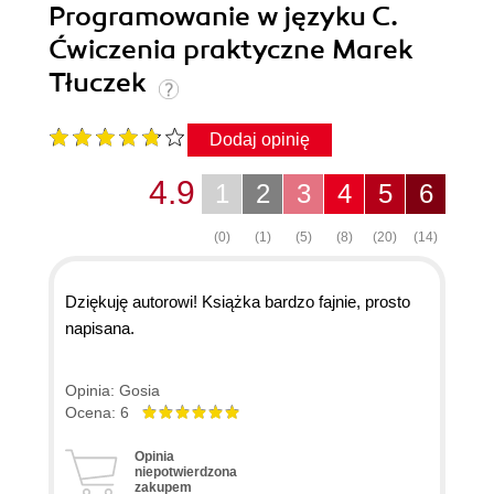
Programowanie w języku C.
Ćwiczenia praktyczne Marek
Tłuczek
Dodaj opinię
4.9
1
2
3
4
5
6
(0)
(1)
(5)
(8)
(20)
(14)
Dziękuję autorowi! Książka bardzo fajnie, prosto
napisana.
Opinia: Gosia
Ocena: 6
Opinia
niepotwierdzona
zakupem