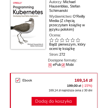
Autorzy:
Michael
Hausenblas
,
Stefan
Schimanski
Wydawnictwo:
O'Reilly
Media
(Z chęcią
przeczytam książkę w
języku polskim)
Ocena:
Bądź pierwszym, który
oceni tę książkę
Stron:
272
Dostępne formaty:
ePub
Mobi
169,14 zł
Ebook
199,00 zł
(-15%)
169,14 zł najniższa cena z 30 dni
Dodaj do koszyka