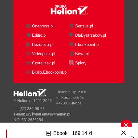
Summary
4. Using Custom Resources
Discovery Information
Type Definitions
Onepress.pl
Sensus.pl
Advanced Features of Custom Resources
Editio.pl
DlaBystrzakow.pl
Validating Custom Resources
Bezdroza.pl
Ebookpoint.pl
Short Names and Categories
Printer Columns
Videopoint.pl
Beya.pl
Subresources
Czytalisek.pl
Sploty
Status subresource
Biblio.Ebookpoint.pl
Scale subresource
A Developers View on Custom Resources
Dynamic Client
Helion.pl sp. z o.o.
Typed Clients
ul. Kościuszki 1c
© Helion.pl 1991-2026
44-100 Gliwice
Anatomy of a type
tel. (32) 230-98-63
Golang package structure
e-mail:
[wyświetl email]@helion.pl
Typed client created via client-gen
NIP: 6312636254
Regon: 241989027
controller-runtime Client of Operator SDK
Ebook
169,14 zł
and Kubebuilder
Designed with ♥ by
Tonik.pl