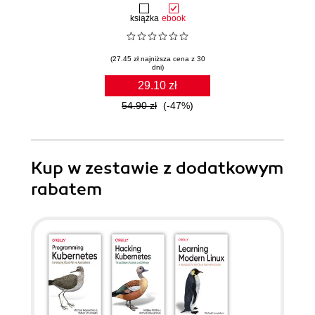
książka
ebook
(27.45 zł najniższa cena z 30
dni)
29.10 zł
54.90 zł
(-47%)
Kup w zestawie z dodatkowym
rabatem