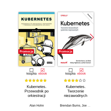
Promocja
Promocja
Promocj
książka
ebook
książka
ebook
Kubernetes.
Kubernetes.
Maste
Przewodnik po
Tworzenie
Ba
orkiestracji
niezawodnych
Repli
kontenerów i
systemów
authori
tworzeniu
rozproszonych.
to a
Alan Hohn
Brendan Burns
,
Joe Beda
,
Kelsey Hig
Chris Ch
niezawodnych
Wydanie III
resili