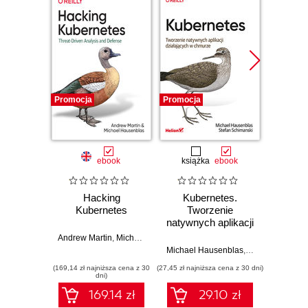
Promocja
Promocja
Promocj
ebook
książka
ebook
ksią
Hacking
Kubernetes.
Now
Kubernetes
Tworzenie
Linux.
natywnych aplikacji
dla u
działających w
natyw
Andrew Martin
,
Michael Hausenblas
chmurze
Michael Hausenblas
,
Stefan Schiman
Michae
(169,14 zł najniższa cena z 30
(27,45 zł najniższa cena z 30 dni)
(34,50 zł naj
dni)
169.14 zł
29.10 zł