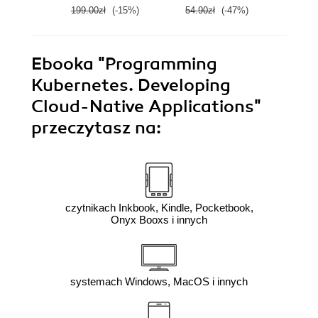
199.00zł
(-15%)
54.90zł
(-47%)
69.0
Ebooka
"Programming
Kubernetes. Developing
Cloud-Native Applications"
przeczytasz na:
czytnikach Inkbook, Kindle, Pocketbook,
Onyx Booxs i innych
systemach Windows, MacOS i innych