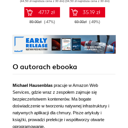
(44,50 zł najniższa cena z 30 dni)
(34,50 zł najniższa cena z 30 dni)
(125,10 zł 
aplikacji
backu
with 
47.17 zł
35.19 zł
practi
E
89.00zł
(-47%)
69.00zł
(-49%)
139.0
O autorach
ebooka
Michael Hausenblas
pracuje w Amazon Web
Services, gdzie wraz z zespołem zajmuje się
bezpieczeństwem kontenerów. Ma bogate
doświadczenie w tworzeniu natywnej infrastruktury i
natywnych aplikacji dla chmury. Pisze artykuły i
książki, prowadzi prelekcje i współtworzy otwarte
oprogramowanie.