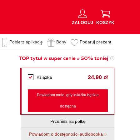
ZALOGUJ
KOSZYK
Pobierz aplikację
Bony
Podaruj prezent
TOP tytuł w super cenie » 50% taniej
24,90 zł
Książka
Powiadom mnie, gdy książka będzie
dostępna
Przenieś na półkę
Powiadom o dostępności audiobooka »