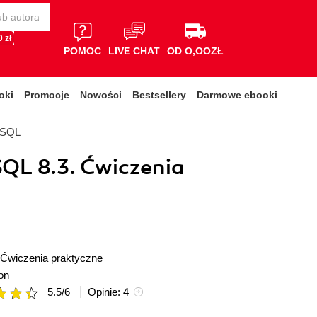
 zł
POMOC
LIVE CHAT
OD O,OOZŁ
oki
Promocje
Nowości
Bestsellery
Darmowe ebooki
eSQL
QL 8.3. Ćwiczenia
Ćwiczenia praktyczne
on
5.5
/
6
Opinie:
4