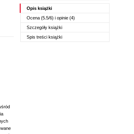
Opis
książki
Ocena (
5.5
/
6
) i opinie (4)
Szczegóły
książki
Spis treści
książki
wśród
ia
nych
tywane