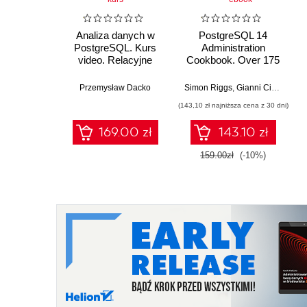
Analiza danych w
PostgreSQL 14
PostgreSQL. Kurs
Administration
video. Relacyjne
Cookbook. Over 175
bazy danych w
proven recipes for
pigułce
database
Przemysław Dacko
Simon Riggs
,
Gianni Ciolli
administrators to
(143,10 zł najniższa cena z 30 dni)
manage enterprise
databases effectively
169.00 zł
143.10 zł
159.00zł
(-10%)