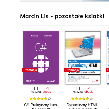
Marcin Lis - pozostałe książki
Promocja
Promocja
P
książka
ebook
książka
ebook
C#. Praktyczny kurs.
Dynamiczny HTML.