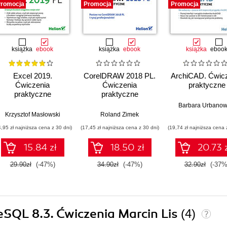
romocja
Promocja
Promocja
książka
ebook
książka
ebook
książka
eboo
Excel 2019.
CorelDRAW 2018 PL.
ArchiCAD. Ćwic
Ćwiczenia
Ćwiczenia
praktyczne
praktyczne
praktyczne
Barbara Urbanow
Krzysztof Masłowski
Roland Zimek
4,95 zł najniższa cena z 30 dni)
(17,45 zł najniższa cena z 30 dni)
(19,74 zł najniższa cena 
15.84 zł
18.50 zł
20.73 
29.90zł
(-47%)
34.90zł
(-47%)
32.90zł
(-37%
reSQL 8.3. Ćwiczenia Marcin Lis
(4)