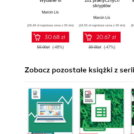
Wydanie III
101 praktycznych
skryptów
Marcin Lis
Marcin Lis
(29,49 zł najniższa cena z 30 dni)
(19,50 zł najniższa cena z 30 dni)
(9
30.68 zł
20.67 zł
59.00zł
(-48%)
39.00zł
(-47%)
Zobacz pozostałe książki z seri