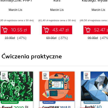
informatyczne. PHP7
kurs
każdego. Wydani
Marcin Lis
Marcin Lis
Marcin Lis
,95 zł najniższa cena z 30 dni)
(41,40 zł najniższa cena z 30 dni)
(49,50 zł najniższa cena 
10.55 zł
43.47 zł
52.47 z
19.90zł
(-47%)
69.00zł
(-37%)
99.00zł
(-47%
i Ćwiczenia praktyczne