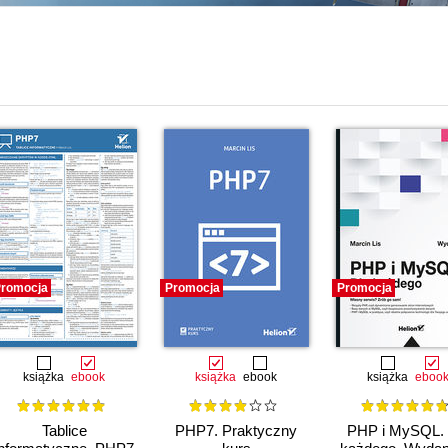
romocja
Promocja
Promocja
książka
ebook
książka
ebook
książka
eboo
Tablice
PHP7. Praktyczny
PHP i MySQL. 