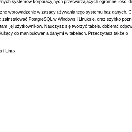
tężnych systemów korporacyjnych przetwarzających ogromne ilości d
teczne wprowadzenie w zasady używania tego systemu baz danych. C
 jak zainstalować PostgreSQL w Windows i Linuksie, oraz szybko poz
ami jej użytkowników. Nauczysz się tworzyć tabele, dobierać odpow
łużący do manipulowania danymi w tabelach. Przeczytasz także o
 i Linux