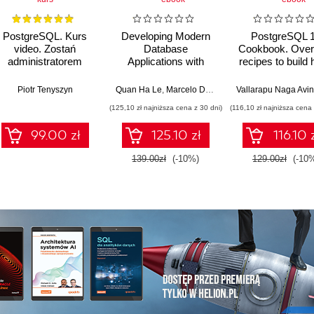
PostgreSQL. Kurs
Developing Modern
PostgreSQL 
video. Zostań
Database
Cookbook. Over
administratorem
Applications with
recipes to build 
systemów IT
PostgreSQL. Use the
performance 
highly available and
fault-tolerant
Piotr Tenyszyn
Quan Ha Le
,
Marcelo Diaz
object-relational
PostgreSQ
(125,10 zł najniższa cena z 30 dni)
(116,10 zł najniższa cena 
PostgreSQL to build
database solut
scalable and reliable
99.00 zł
125.10 zł
116.10 
apps
139.00zł
(-10%)
129.00zł
(-10