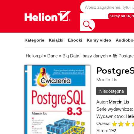
Kursy od 16,70
Kategorie
Książki
Ebooki
Kursy video
Audiobo
Helion.pl
»
Dane
»
Big Data i bazy danych
»
📚 Postgr
PostgreS
Marcin Lis
Niedostępna
Autor:
Marcin Lis
Serie wydawnicze:
Wydawnictwo:
Heli
Ocena:
Stron:
192