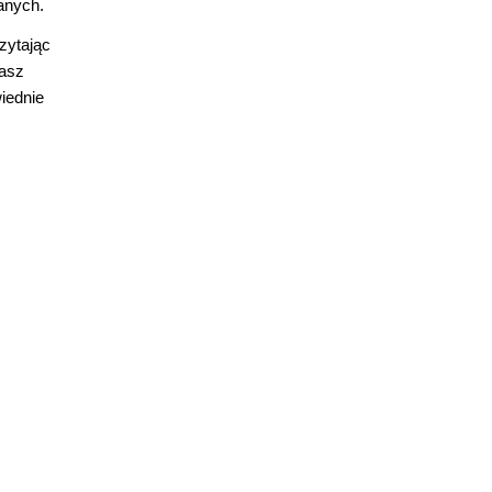
anych.
zytając
nasz
iednie