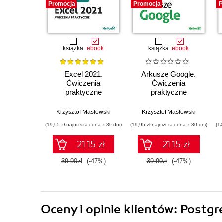
Promocja
Promocja
P
książka
ebook
książka
ebook
Excel 2021.
Arkusze Google.
Ćwiczenia
Ćwiczenia
praktyczne
praktyczne
Krzysztof Masłowski
Krzysztof Masłowski
(19,95 zł najniższa cena z 30 dni)
(19,95 zł najniższa cena z 30 dni)
(1
21.15 zł
21.15 zł
39.90zł
(-47%)
39.90zł
(-47%)
Oceny i opinie klientów: Postg