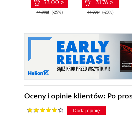
33.00 zł
31.76 zł
44.00zł
(-25%)
44.00zł
(-28%)
Oceny i opinie klientów: Po pr
Dodaj opinię