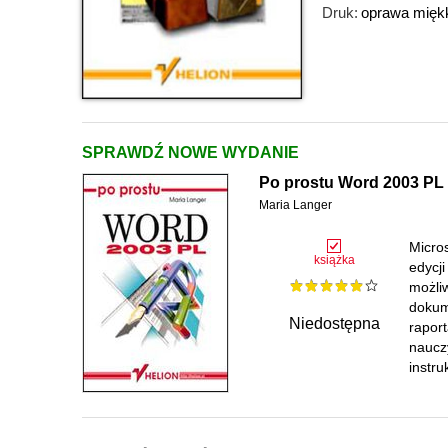
Druk:
oprawa mięk
SPRAWDŹ NOWE WYDANIE
Po prostu Word 2003 PL
Maria Langer
Micro
książka
edycj
możli
dokum
Niedostępna
raport
nauczy
instru