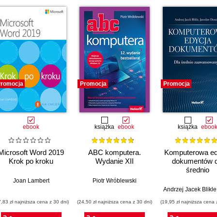
romocja
Promocja
Promocja
ebook
książka
ebook
książka
eboo
Microsoft Word 2019
ABC komputera.
Komputerowa ed
Krok po kroku
Wydanie XII
dokumentów d
średnio
zaawansowan
Joan Lambert
Piotr Wróblewski
Andrzej Jacek Blikle
7,83 zł najniższa cena z 30 dni)
(24,50 zł najniższa cena z 30 dni)
(19,95 zł najniższa cena 