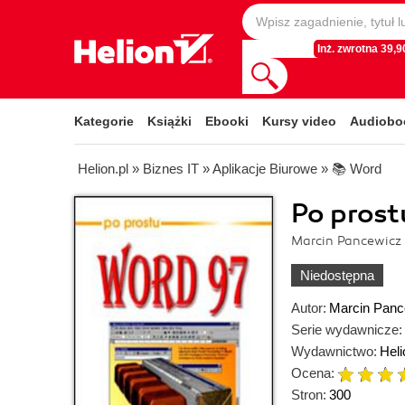
Inż. zwrotna 39,90
Kategorie
Książki
Ebooki
Kursy video
Audiobo
Helion.pl
»
Biznes IT
»
Aplikacje Biurowe
»
📚 Word
Po prost
Marcin Pancewicz
Niedostępna
Autor:
Marcin Panc
Serie wydawnicze:
Wydawnictwo:
Heli
Ocena:
Stron:
300