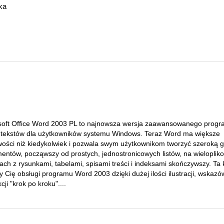
ka
soft Office Word 2003 PL to najnowsza wersja zaawansowanego prog
i tekstów dla użytkowników systemu Windows. Teraz Word ma większe
wości niż kiedykolwiek i pozwala swym użytkownikom tworzyć szeroką
entów, począwszy od prostych, jednostronicowych listów, na wieloplik
ach z rysunkami, tabelami, spisami treści i indeksami skończywszy. Ta 
 Cię obsługi programu Word 2003 dzięki dużej ilości ilustracji, wskazó
kcji "krok po kroku"....