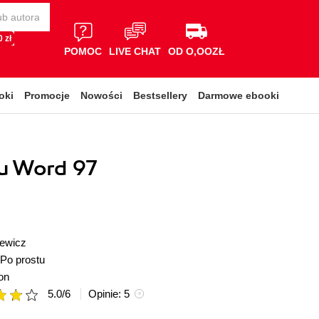
 zł
POMOC
LIVE CHAT
OD O,OOZŁ
oki
Promocje
Nowości
Bestsellery
Darmowe ebooki
u Word 97
ewicz
Po prostu
on
5.0
/
6
Opinie:
5