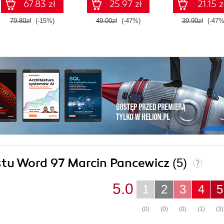
67.83 zł
25.97 zł
21.15 z
79.80zł
(-15%)
49.00zł
(-47%)
39.90zł
(-47%
ostu Word 97 Marcin Pancewicz
(5)
5.0
1
2
3
4
5
(0)
(0)
(0)
(1)
(3)