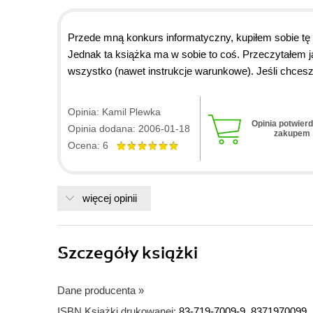
Przede mną konkurs informatyczny, kupiłem sobie tę
Jednak ta książka ma w sobie to coś. Przeczytałem j
wszystko (nawet instrukcje warunkowe). Jeśli chcesz
Word 2000 :)
Opinia: Kamil Plewka
Opinia potwier
Opinia dodana: 2006-01-18
zakupem
Ocena: 6
więcej opinii
Szczegóły
książki
Dane producenta
»
ISBN Książki drukowanej:
83-719-7009-9, 8371970099