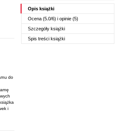
Opis
książki
Ocena (
5.0
/
6
) i opinie (5)
Szczegóły
książki
Spis treści
książki
ramu do
 gamę
owych
książka
wek i