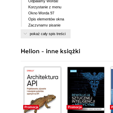
Odpalamy Worda!
Korzystanie z menu
Okno Worda 97
Opis elementów okna
Zaczynamy pisanie
Formatujemy dokument
pokaż cały spis treści
Zapisujemy list na dysku
Drukujemy
Zamykamy program
Helion - inne książki
Uzyskiwanie polskich znaków
Obsługa okien dialogowych
Menu Plik
Menu Edycja
Menu Widok
Menu Wstaw
Menu Format
Menu Narzędzia
Menu Tabela
Promocja
Promocja
P
Menu Okno