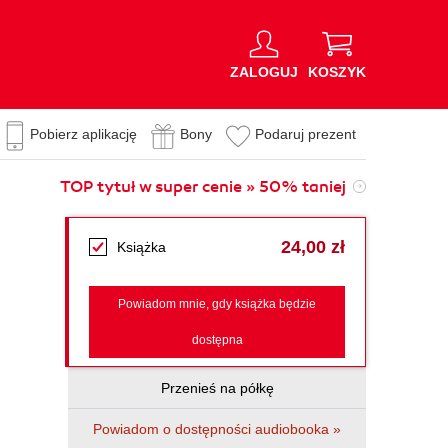
ZALOGUJ
KOSZYK
Pobierz aplikację
Bony
Podaruj prezent
TOP tytuł w super cenie » 50% taniej
24,00 zł
Książka
Powiadom mnie, gdy książka będzie
dostępna
Przenieś na półkę
Powiadom o dostępności audiobooka »