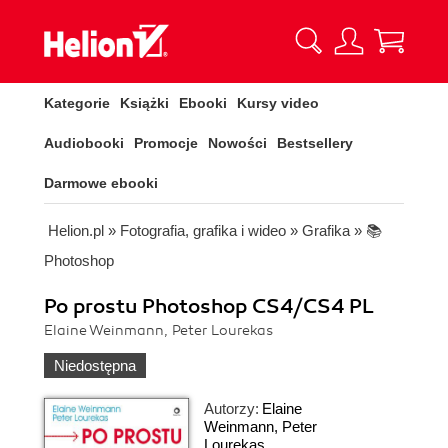
Kategorie
Książki
Ebooki
Kursy video
Audiobooki
Promocje
Nowości
Bestsellery
Darmowe ebooki
Helion.pl
»
Fotografia, grafika i wideo
»
Grafika
»
📚
Photoshop
Po prostu Photoshop CS4/CS4 PL
Elaine Weinmann, Peter Lourekas
Niedostępna
Autorzy:
Elaine
Weinmann
,
Peter
Lourekas