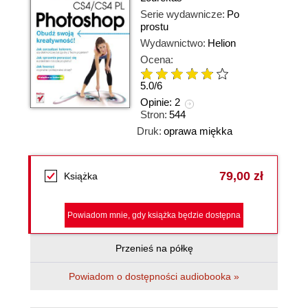
Serie wydawnicze:
Po
prostu
Wydawnictwo:
Helion
Ocena:
5.0
/
6
Opinie:
2
Stron:
544
Druk:
oprawa miękka
79,00 zł
Książka
Powiadom mnie, gdy książka będzie dostępna
Przenieś na półkę
Powiadom o dostępności audiobooka »