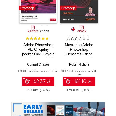
Promocja
Promocja
książka
ebook
ebook
Adobe Photoshop
Mastering Adobe
Adobe 
PL. Oficjalny
Photoshop
Illus
podręcznik. Edycja
Elements. Bring
2023
out the best in your
Proj
images using
ide
Conrad Chavez
Robin Nichols
Katarzy
Adobe Photoshop
wi
(59,40 zł najniższa cena z 30 dni)
(161,10 zł najniższa cena z 30
Elements 2024 -
dni)
Sixth Edition
62.37 zł
161.10 zł
1
99.00zł
(-37%)
179.00zł
(-10%)