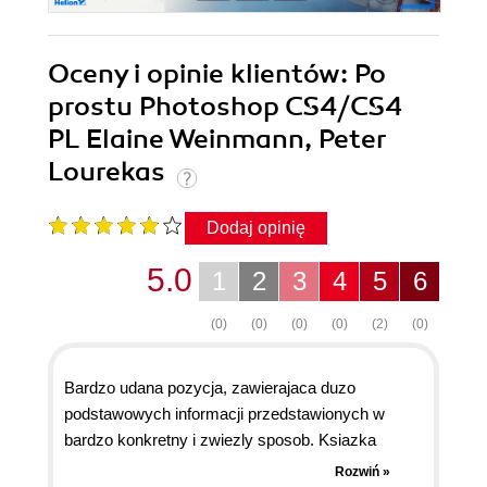
Oceny i opinie klientów: Po
prostu Photoshop CS4/CS4
PL Elaine Weinmann, Peter
Lourekas
Dodaj opinię
5.0
1
2
3
4
5
6
(0)
(0)
(0)
(0)
(2)
(0)
Bardzo udana pozycja, zawierajaca duzo
podstawowych informacji przedstawionych w
bardzo konkretny i zwiezly sposob. Ksiazka
skierowana glownie do osob zaczynajacych prace
Rozwiń »