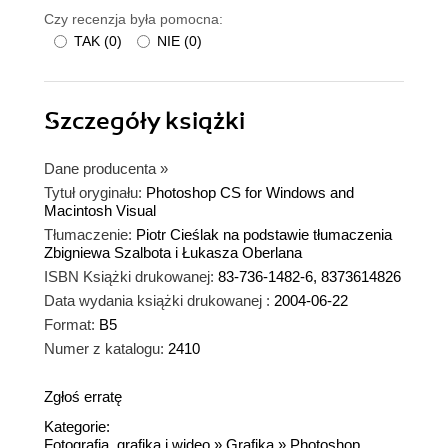
Czy recenzja była pomocna:
TAK
(
0
)
NIE
(
0
)
Szczegóły
książki
Dane producenta
»
Tytuł oryginału:
Photoshop CS for Windows and
Macintosh Visual
Tłumaczenie:
Piotr Cieślak na podstawie tłumaczenia
Zbigniewa Szalbota i Łukasza Oberlana
ISBN Książki drukowanej:
83-736-1482-6, 8373614826
Data wydania książki drukowanej :
2004-06-22
Format:
B5
Numer z katalogu:
2410
Zgłoś erratę
Kategorie:
Fotografia, grafika i wideo
»
Grafika
»
Photoshop