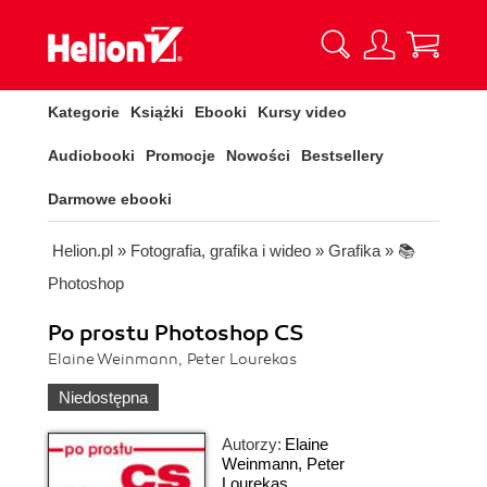
Kategorie
Książki
Ebooki
Kursy video
Audiobooki
Promocje
Nowości
Bestsellery
Darmowe ebooki
Helion.pl
»
Fotografia, grafika i wideo
»
Grafika
»
📚
Photoshop
Po prostu Photoshop CS
Elaine Weinmann, Peter Lourekas
Niedostępna
Autorzy:
Elaine
Weinmann
,
Peter
Lourekas