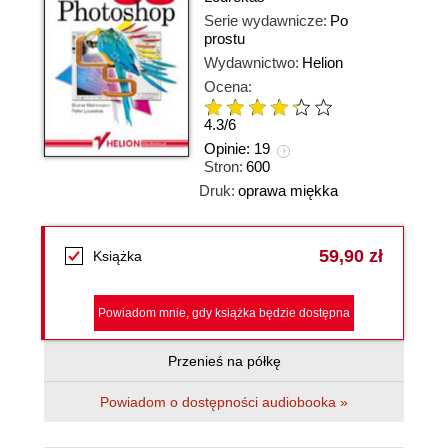
Serie wydawnicze:
Po
prostu
Wydawnictwo:
Helion
Ocena:
4.3
/
6
Opinie:
19
Stron:
600
Druk:
oprawa miękka
59,90 zł
Książka
Powiadom mnie, gdy książka będzie dostępna
Przenieś na półkę
Powiadom o dostępności audiobooka »