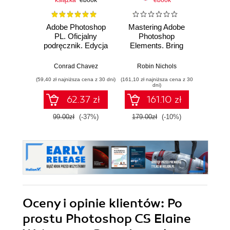
książka
ebook
ebook
Adobe Photoshop
Mastering Adobe
Adobe 
PL. Oficjalny
Photoshop
Illus
podręcznik. Edycja
Elements. Bring
2023
out the best in your
Proj
images using
ide
Conrad Chavez
Robin Nichols
Katarzy
Adobe Photoshop
wi
(59,40 zł najniższa cena z 30 dni)
(161,10 zł najniższa cena z 30
Elements 2024 -
dni)
Sixth Edition
62.37 zł
161.10 zł
1
99.00zł
(-37%)
179.00zł
(-10%)
Oceny i opinie klientów: Po
prostu Photoshop CS Elaine