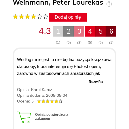
Weinmann, Peter Lourekas
Dodaj opinię
4.3
1
2
3
4
5
6
(1)
(0)
(3)
(5)
(9)
(1)
Według mnie jest to niezbędna pozycja książkowa
dla osoby, która interesuje się Photoshopem,
zarówno w zastosowaniach amatorskich jak i
profesjonalnych. Jest tam opisana większość (jak
Rozwiń »
nie wszystkie) funkcje programu Photoshop w
Opinia: Karol Karcz
encyklopedyczny sposób, a jednak łatwo
Opinia dodana: 2005-05-04
przyswajalny dla każdego użytkownika. Polecam
Ocena: 5
tą książkę wszystkim użytkownikom Photoshopa,
a szczególnie tym, którzy oprócz
Opinia potwierdzona
zakupem
wykorzystywania praktycznego opisanych funkcji
chcieliby poznać ich genezę.