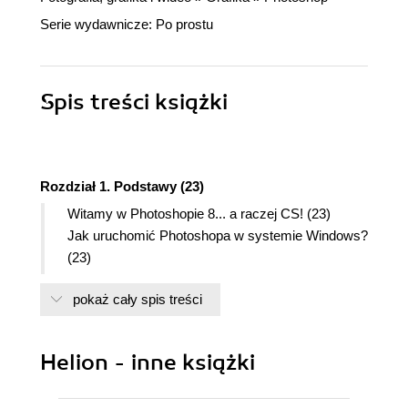
Serie wydawnicze:
Po prostu
Spis treści
książki
Rozdział 1. Podstawy (23)
Witamy w Photoshopie 8... a raczej CS! (23)
Jak uruchomić Photoshopa w systemie Windows?
(23)
Jak uruchomić Photoshopa w systemie Mac OS?
pokaż cały spis treści
(23)
Interfejs użytkownika: Macintosh (24)
Interfejs użytkownika: Windows (25)
Helion - inne książki
Opcje dostępne w menu głównym (26)
Jak korzystać z paska narzędzi? (28)