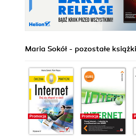
Maria Sokół - pozostałe książk
Promocja
Promocja
P