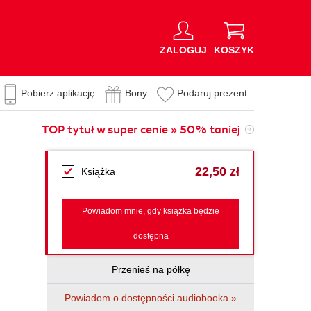
ZALOGUJ
KOSZYK
Pobierz aplikację
Bony
Podaruj prezent
TOP tytuł w super cenie » 50% taniej
22,50 zł
Książka
Powiadom mnie, gdy książka będzie
dostępna
Przenieś na półkę
Powiadom o dostępności audiobooka »