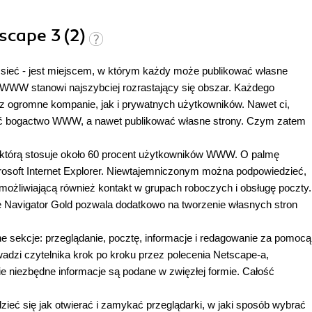
scape 3 (2)
ieć - jest miejscem, w którym każdy może publikować własne
WWW stanowi najszybciej rozrastający się obszar. Każdego
z ogromne kompanie, jak i prywatnych użytkowników. Nawet ci,
dać bogactwo WWW, a nawet publikować własne strony. Czym zatem
a, którą stosuje około 60 procent użytkowników WWW. O palmę
rosoft Internet Explorer. Niewtajemniczonym można podpowiedzieć,
umożliwiającą również kontakt w grupach roboczych i obsługę poczty.
Navigator Gold pozwala dodatkowo na tworzenie własnych stron
ne sekcje: przeglądanie, pocztę, informacje i redagowanie za pomocą
adzi czytelnika krok po kroku przez polecenia Netscape-a,
ie niezbędne informacje są podane w zwięzłej formie. Całość
eć się jak otwierać i zamykać przeglądarki, w jaki sposób wybrać