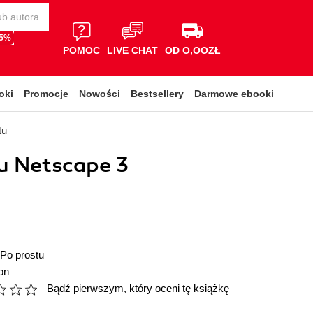
65%
POMOC
LIVE CHAT
OD O,OOZŁ
oki
Promocje
Nowości
Bestsellery
Darmowe ebooki
tu
u Netscape 3
Po prostu
on
Bądź pierwszym, który oceni tę książkę