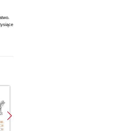
atwo.
tysiące