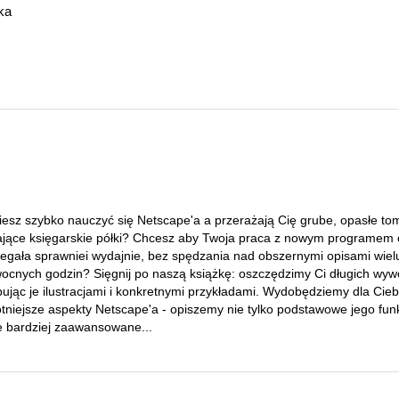
ka
iesz szybko nauczyć się Netscape'a a przerażają Cię grube, opasłe to
ające księgarskie półki? Chcesz aby Twoja praca z nowym programem 
iegała sprawniei wydajnie, bez spędzania nad obszernymi opisami wiel
ocnych godzin? Sięgnij po naszą książkę: oszczędzimy Ci długich wy
ując je ilustracjami i konkretnymi przykładami. Wydobędziemy dla Cieb
otniejsze aspekty Netscape'a - opiszemy nie tylko podstawowe jego fun
te bardziej zaawansowane...