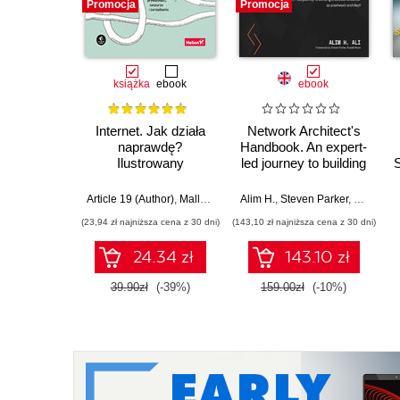
Promocja
Promocja
książka
ebook
ebook
Internet. Jak działa
Network Architect's
naprawdę?
Handbook. An expert-
Ilustrowany
led journey to building
S
przewodnik po
a successful career
protokołach,
as a network
Article 19 (Author)
,
Mallory Knodel (Contributor)
Alim H.
,
Steven Parker
,
Ulrike Uhlig i in.
,
Russell 
prywatności,
architect
(23,94 zł najniższa cena z 30 dni)
(143,10 zł najniższa cena z 30 dni)
cenzurze i
zarządzaniu
24.34 zł
143.10 zł
39.90zł
(-39%)
159.00zł
(-10%)