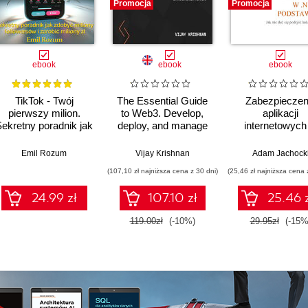
Promocja
Promocja
ebook
ebook
ebook
TikTok - Twój
The Essential Guide
Zabezpieczen
pierwszy milion.
to Web3. Develop,
aplikacji
ekretny poradnik jak
deploy, and manage
internetowych
zdobyć miliony
distributed
.NET
followersów i zarobić
applications on the
Ware
Emil Rozum
Vijay Krishnan
Adam Jachock
miliony zł
Ethereum network
(107,10 zł najniższa cena z 30 dni)
(25,46 zł najniższa cena 
24.99 zł
107.10 zł
25.46 
119.00zł
(-10%)
29.95zł
(-15%