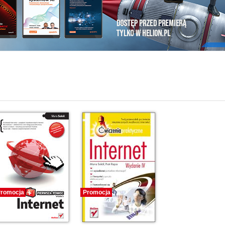
i
romocja
Promocja