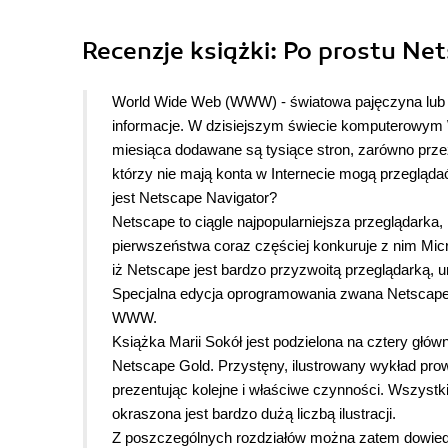
Recenzje
książki
: Po prostu Net
World Wide Web (WWW) - światowa pajęczyna lub s
informacje. W dzisiejszym świecie komputerowym 
miesiąca dodawane są tysiące stron, zarówno prze
którzy nie mają konta w Internecie mogą przeglą
jest Netscape Navigator?
Netscape to ciągle najpopularniejsza przeglądark
pierwszeństwa coraz częściej konkuruje z nim Mic
iż Netscape jest bardzo przyzwoitą przeglądarką, 
Specjalna edycja oprogramowania zwana Netscape 
WWW.
Książka Marii Sokół jest podzielona na cztery głów
Netscape Gold. Przystęny, ilustrowany wykład prow
prezentując kolejne i właściwe czynności. Wszystk
okraszona jest bardzo dużą liczbą ilustracji.
Z poszczególnych rozdziałów można zatem dowiedzi