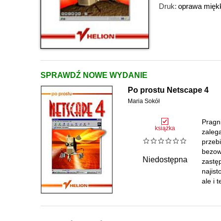
Druk:
oprawa mięk
SPRAWDŹ NOWE WYDANIE
Po prostu Netscape 4
Maria Sokół
Pragn
książka
zaleg
przeb
bezow
Niedostępna
zastęp
najist
ale i 