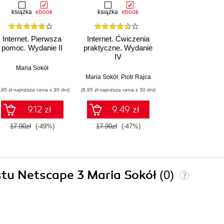
książka
ebook
książka
ebook
Internet. Pierwsza
Internet. Ćwiczenia
pomoc. Wydanie II
praktyczne. Wydanie
IV
Maria Sokół
Maria Sokół
,
Piotr Rajca
,95 zł najniższa cena z 30 dni)
(8,95 zł najniższa cena z 30 dni)
9.12 zł
9.49 zł
17.90zł
(-49%)
17.90zł
(-47%)
ostu Netscape 3 Maria Sokół
(0)