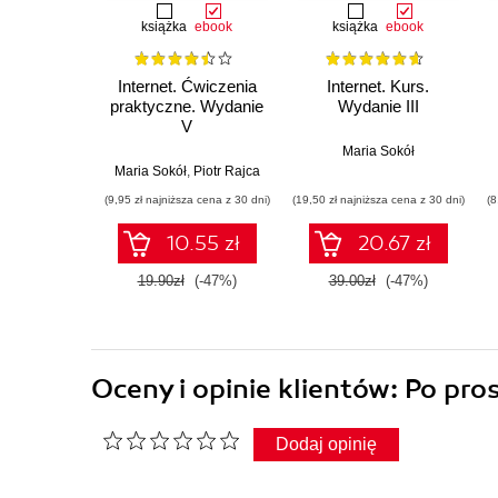
książka
ebook
książka
ebook
Internet. Ćwiczenia
Internet. Kurs.
praktyczne. Wydanie
Wydanie III
V
Maria Sokół
Maria Sokół
,
Piotr Rajca
(9,95 zł najniższa cena z 30 dni)
(19,50 zł najniższa cena z 30 dni)
(8
10.55 zł
20.67 zł
19.90zł
(-47%)
39.00zł
(-47%)
Oceny i opinie klientów: Po pr
Dodaj opinię