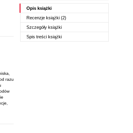
Opis
książki
Recenzje
książki
(2)
Szczegóły
książki
Spis treści
książki
miska,
od razu
u
wodów
ie
kcje,