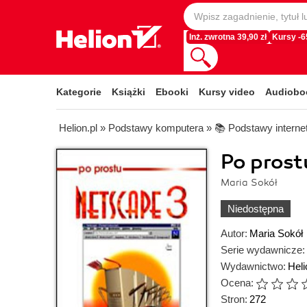
Inż. zwrotna 39,90 zł
Kursy -
Kategorie
Książki
Ebooki
Kursy video
Audiobo
Helion.pl
»
Podstawy komputera
»
📚 Podstawy interne
Po prost
Maria Sokół
Niedostępna
Autor:
Maria Sokół
Serie wydawnicze:
Wydawnictwo:
Heli
Ocena:
Stron:
272