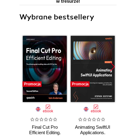
w tresurze!
Wybrane bestsellery
Promocja
Promocja
Promocj
ebook
ebook
Final Cut Pro
Animating SwiftUI
Edit Li
Efficient Editing.
Applications.
iMovi