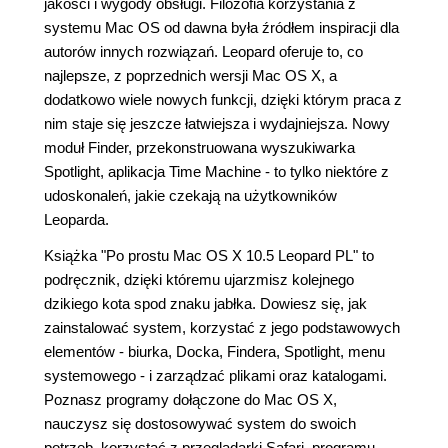
jakości i wygody obsługi. Filozofia korzystania z
systemu Mac OS od dawna była źródłem inspiracji dla
autorów innych rozwiązań. Leopard oferuje to, co
najlepsze, z poprzednich wersji Mac OS X, a
dodatkowo wiele nowych funkcji, dzięki którym praca z
nim staje się jeszcze łatwiejsza i wydajniejsza. Nowy
moduł Finder, przekonstruowana wyszukiwarka
Spotlight, aplikacja Time Machine - to tylko niektóre z
udoskonaleń, jakie czekają na użytkowników
Leoparda.
Książka "Po prostu Mac OS X 10.5 Leopard PL" to
podręcznik, dzięki któremu ujarzmisz kolejnego
dzikiego kota spod znaku jabłka. Dowiesz się, jak
zainstalować system, korzystać z jego podstawowych
elementów - biurka, Docka, Findera, Spotlight, menu
systemowego - i zarządzać plikami oraz katalogami.
Poznasz programy dołączone do Mac OS X,
nauczysz się dostosowywać system do swoich
potrzeb, korzystać z przeglądarki Safari, programu