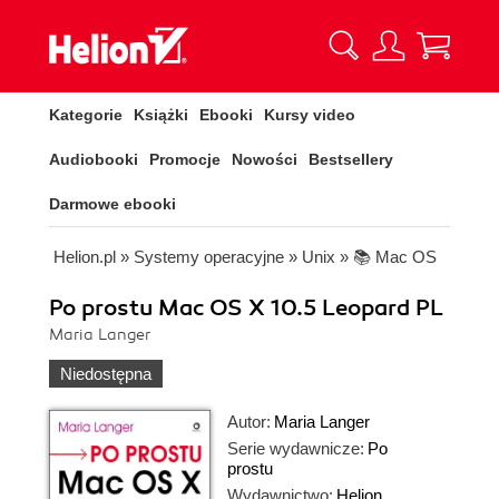
Kategorie
Książki
Ebooki
Kursy video
Audiobooki
Promocje
Nowości
Bestsellery
Darmowe ebooki
Helion.pl
»
Systemy operacyjne
»
Unix
»
📚 Mac OS
Po prostu Mac OS X 10.5 Leopard PL
Maria Langer
Niedostępna
Autor:
Maria Langer
Serie wydawnicze:
Po
prostu
Wydawnictwo:
Helion