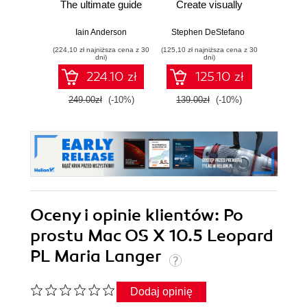
The ultimate guide
Create visually
Apple's
to editing video with
stunning and
for i
FCP 12 for faster,
engaging
3.0.1,
Iain Anderson
Stephen DeStefano
smarter workflows
animations for iOS
10.3.5
(224,10 zł najniższa cena z 30
(125,10 zł najniższa cena z 30
(98,10 zł naj
- Second Edition
with SwiftUI
vid
dni)
dni)
K
224.10 zł
125.10 zł
an
249.00zł
(-10%)
139.00zł
(-10%)
109.0
Oceny i opinie klientów: Po
prostu Mac OS X 10.5 Leopard
PL Maria Langer
Dodaj opinię