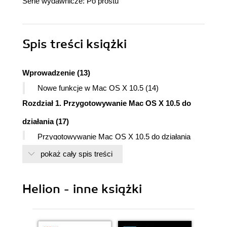
Serie wydawnicze:
Po prostu
Spis treści
książki
Wprowadzenie (13)
Nowe funkcje w Mac OS X 10.5 (14)
Rozdział 1. Przygotowywanie Mac OS X 10.5 do
działania (17)
Przygotowywanie Mac OS X 10.5 do działania
(17)
pokaż cały spis treści
Instalacja systemu Mac OS X 10.5 (18)
Konfiguracja systemu Mac OS X 10.5 (23)
Helion - inne książki
Rozdział 2. Podstawy Findera (31)
Finder i biurko (31)
Mysz (32)