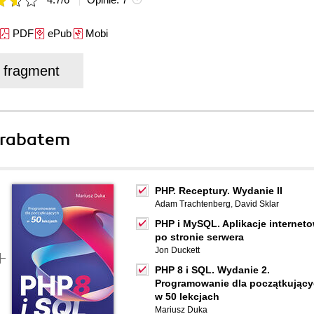
PDF
ePub
Mobi
j fragment
 rabatem
PHP. Receptury. Wydanie II
Adam Trachtenberg
,
David Sklar
PHP i MySQL. Aplikacje internet
po stronie serwera
Jon Duckett
PHP 8 i SQL. Wydanie 2.
Programowanie dla początkując
w 50 lekcjach
Mariusz Duka