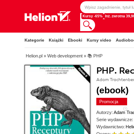
Kursy -65%
Inż. zwrotna 39,90
Kategorie
Książki
Ebooki
Kursy video
Audiobo
Helion.pl
»
Web development
»
📚 PHP
PHP. Rec
Adam Trachtenber
(ebook)
Promocja
Autorzy:
Adam Tra
Serie wydawnicze:
Wydawnictwo:
Heli
Ocena: