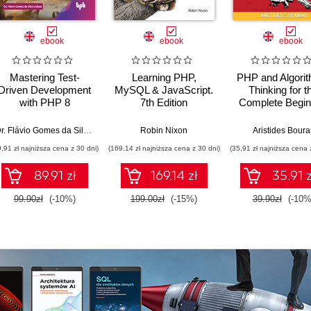
ebook
ebook
ebook
Mastering Test-
Learning PHP,
PHP and Algorit
Driven Development
MySQL & JavaScript.
Thinking for t
with PHP 8
7th Edition
Complete Begin
Learn to think li
programmer 
Dr. Flávio Gomes da Silva Lisboa
Robin Nixon
Aristides Boura
mastering PHP
9,91 zł najniższa cena z 30 dni)
(169,14 zł najniższa cena z 30 dni)
(35,91 zł najniższa cena 
algorithmic thin
89.91 zł
169.14 zł
35.91 z
99.90zł
(-10%)
199.00zł
(-15%)
39.90zł
(-10%