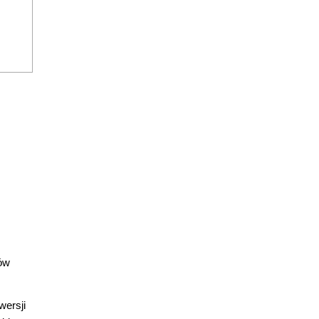
z
ów
wersji