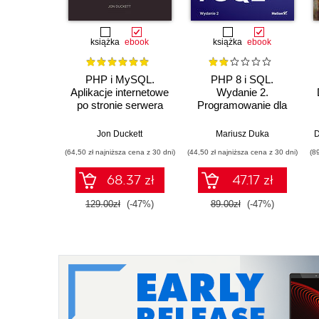
książka
ebook
książka
ebook
PHP i MySQL.
PHP 8 i SQL.
Aplikacje internetowe
Wydanie 2.
po stronie serwera
Programowanie dla
początkujących w 50
lekcjach
Jon Duckett
Mariusz Duka
(64,50 zł najniższa cena z 30 dni)
(44,50 zł najniższa cena z 30 dni)
(8
68.37 zł
47.17 zł
129.00zł
(-47%)
89.00zł
(-47%)