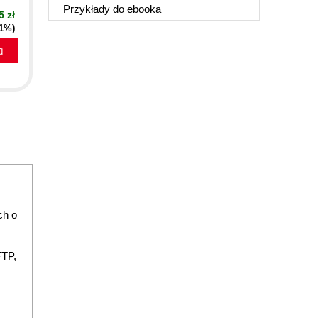
Przykłady do
ebooka
5 zł
51%)
a
ch o
FTP,