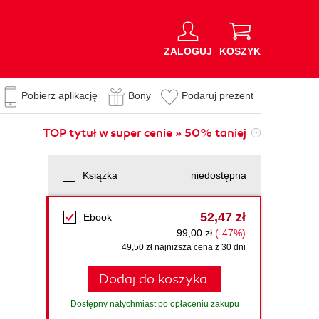
ZALOGUJ
KOSZYK
Pobierz aplikację
Bony
Podaruj prezent
TOP tytuł w super cenie » 50% taniej
Książka
niedostępna
52,47 zł
Ebook
99,00 zł
(-47%)
49,50 zł najniższa cena z 30 dni
Dodaj do koszyka
Dostępny natychmiast po opłaceniu zakupu