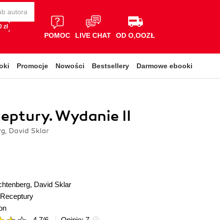
 zł
POMOC
LIVE CHAT
OD O,OOZŁ
oki
Promocje
Nowości
Bestsellery
Darmowe ebooki
eptury. Wydanie II
g, David Sklar
chtenberg
,
David Sklar
Receptury
on
4.7
/
6
Opinie:
7