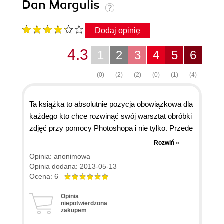
Dan Margulis
Dodaj opinię
4.3
1
2
3
4
5
6
(0)
(2)
(2)
(0)
(1)
(4)
Ta książka to absolutnie pozycja obowiązkowa dla
każdego kto chce rozwinąć swój warsztat obróbki
zdjęć przy pomocy Photoshopa i nie tylko. Przede
wszystkim podkreślić trzeba, że nie jest to zestaw
Rozwiń »
"tutków", na zasadzie kliknij tu i tu a uzyskasz
Opinia: anonimowa
cudowny efekt. Wszyscy którzy oczekują tego
Opinia dodana: 2013-05-13
rodzaju "gotowców" powinni omijać tę pozycję z
Ocena: 6
daleka. Książka wyjaśnia od podstaw proces
Opinia
edycji koloru, dając solidną podbudowę do
niepotwierdzona
zakupem
własnych poszukiwań. Bez wątpienia pozycja, nie