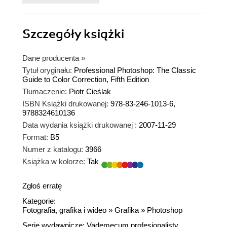
Szczegóły
książki
Dane producenta
»
Tytuł oryginału:
Professional Photoshop: The Classic
Guide to Color Correction, Fifth Edition
Tłumaczenie:
Piotr Cieślak
ISBN Książki drukowanej:
978-83-246-1013-6,
9788324610136
Data wydania książki drukowanej :
2007-11-29
Format:
B5
Numer z katalogu:
3966
Książka w kolorze:
Tak
Zgłoś erratę
Kategorie:
Fotografia, grafika i wideo
»
Grafika
»
Photoshop
Serie wydawnicze:
Vademecum profesjonalisty