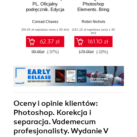
PL. Oficjalny
Photoshop
Illus
podręcznik. Edycja
Elements. Bring
2023
out the best in your
Proj
images using
ide
Conrad Chavez
Robin Nichols
Katarzy
Adobe Photoshop
wi
(59,40 zł najniższa cena z 30 dni)
(161,10 zł najniższa cena z 30
Elements 2024 -
dni)
Sixth Edition
62.37 zł
161.10 zł
1
99.00zł
(-37%)
179.00zł
(-10%)
Oceny i opinie klientów:
Photoshop. Korekcja i
separacja. Vademecum
profesjonalisty. Wydanie V