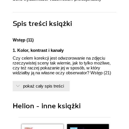
Spis treści
książki
Wstęp (11)
1. Kolor, kontrast i kanały
Czy celem korekcji jest odwzorowanie na zdjęciu
rzeczywistej sceny tak wiernie, jak to tylko możliwe,
czy też raczej pokazanie jej w sposób, w który
widziałby ją na własne oczy obserwator? Wstęp (21)
Perły przed wieprze (22)
pokaż cały spis treści
Naturalny wygląd (24)
Śliska sprawa (26)
Helion - inne książki
Arsenał korektora (27)
W jakich sytuacjach oczy dostosowują się do