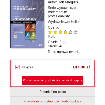
Autor:
Dan Margulis
Serie wydawnicze:
Vademecum
profesjonalisty
Wydawnictwo:
Helion
Ocena:
4.3
/
6
Opinie:
9
Stron:
640
Druk:
oprawa twarda
147,00 zł
Książka
Powiadom mnie, gdy książka będzie dostępna
Przenieś na półkę
Powiadom o dostępności audiobooka »