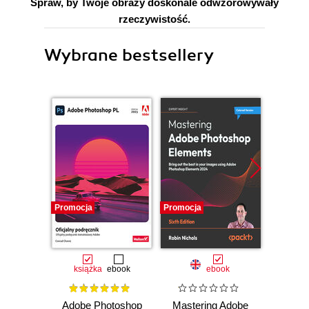
Spraw, by Twoje obrazy doskonale odwzorowywały
rzeczywistość.
Wybrane bestsellery
Promocja
Promocja
książka
ebook
ebook
Adobe Photoshop
Mastering Adobe
Adobe 