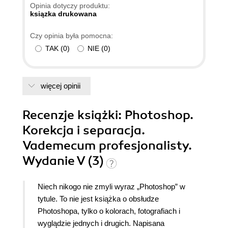
na jeden raz. Ta książka obok innej pozycji tego
Opinia dotyczy produktu:
autora: "LAB Rozwiązanie zagadki kanionu" to dla
ksiązka drukowana
mnie najlepsze pozycje o tej tematyce na rynku
Czy opinia była pomocna:
polskim
TAK
(
0
)
NIE
(
0
)
więcej opinii
Recenzje
książki
: Photoshop.
Korekcja i separacja.
Vademecum profesjonalisty.
Wydanie V (3)
Niech nikogo nie zmyli wyraz „Photoshop” w
tytule. To nie jest książka o obsłudze
Photoshopa, tylko o kolorach, fotografiach i
wyglądzie jednych i drugich. Napisana