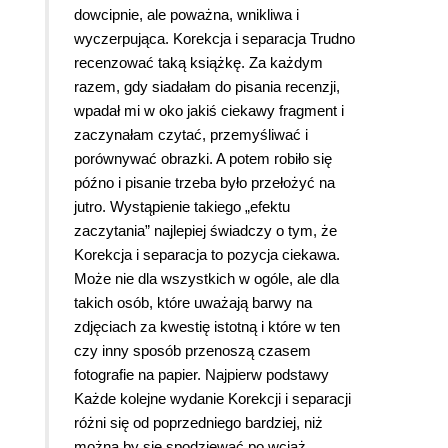
dowcipnie, ale poważna, wnikliwa i
wyczerpująca. Korekcja i separacja Trudno
recenzować taką książkę. Za każdym
razem, gdy siadałam do pisania recenzji,
wpadał mi w oko jakiś ciekawy fragment i
zaczynałam czytać, przemyśliwać i
porównywać obrazki. A potem robiło się
późno i pisanie trzeba było przełożyć na
jutro. Wystąpienie takiego „efektu
zaczytania” najlepiej świadczy o tym, że
Korekcja i separacja to pozycja ciekawa.
Może nie dla wszystkich w ogóle, ale dla
takich osób, które uważają barwy na
zdjęciach za kwestię istotną i które w ten
czy inny sposób przenoszą czasem
fotografie na papier. Najpierw podstawy
Każde kolejne wydanie Korekcji i separacji
różni się od poprzedniego bardziej, niż
można by się spodziewać po wciąż