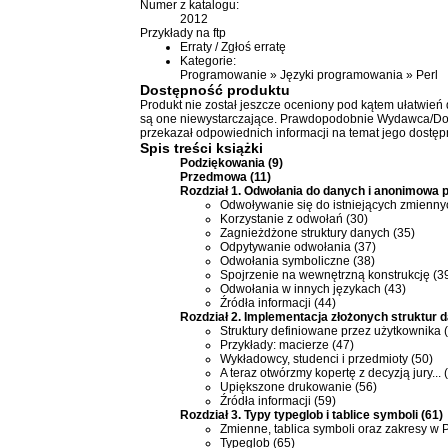
Numer z katalogu:
2012
Przykłady na ftp
Erraty
/
Zgłoś erratę
Kategorie:
Programowanie
»
Języki programowania
»
Perl
Dostępność produktu
Produkt nie został jeszcze oceniony pod kątem ułatwień
są one niewystarczające. Prawdopodobnie Wydawca/Dosta
przekazał odpowiednich informacji na temat jego dostęp
Spis treści
książki
Podziękowania (9)
Przedmowa (11)
Rozdział 1. Odwołania do danych i anonimowa 
Odwoływanie się do istniejących zmienny
Korzystanie z odwołań (30)
Zagnieżdżone struktury danych (35)
Odpytywanie odwołania (37)
Odwołania symboliczne (38)
Spojrzenie na wewnętrzną konstrukcję (3
Odwołania w innych językach (43)
Źródła informacji (44)
Rozdział 2. Implementacja złożonych struktur 
Struktury definiowane przez użytkownika 
Przykłady: macierze (47)
Wykładowcy, studenci i przedmioty (50)
A teraz otwórzmy kopertę z decyzją jury... 
Upiększone drukowanie (56)
Źródła informacji (59)
Rozdział 3. Typy typeglob i tablice symboli (61)
Zmienne, tablica symboli oraz zakresy w P
Typeglob (65)