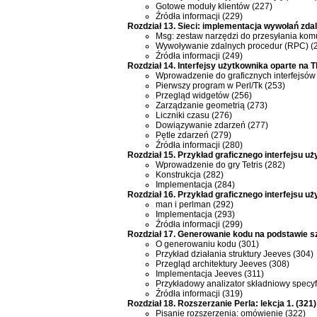
Gotowe moduły klientów (227)
Źródła informacji (229)
Rozdział 13. Sieci: implementacja wywołań zda
Msg: zestaw narzędzi do przesyłania kom
Wywoływanie zdalnych procedur (RPC) (
Źródła informacji (249)
Rozdział 14. Interfejsy użytkownika oparte na T
Wprowadzenie do graficznych interfejsów 
Pierwszy program w Perl/Tk (253)
Przegląd widgetów (256)
Zarządzanie geometrią (273)
Liczniki czasu (276)
Dowiązywanie zdarzeń (277)
Pętle zdarzeń (279)
Źródła informacji (280)
Rozdział 15. Przykład graficznego interfejsu uż
Wprowadzenie do gry Tetris (282)
Konstrukcja (282)
Implementacja (284)
Rozdział 16. Przykład graficznego interfejsu 
man i perlman (292)
Implementacja (293)
Źródła informacji (299)
Rozdział 17. Generowanie kodu na podstawie s
O generowaniu kodu (301)
Przykład działania struktury Jeeves (304)
Przegląd architektury Jeeves (308)
Implementacja Jeeves (311)
Przykładowy analizator składniowy specyfi
Źródła informacji (319)
Rozdział 18. Rozszerzanie Perla: lekcja 1. (321)
Pisanie rozszerzenia: omówienie (322)