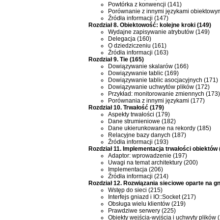
Powtórka z konwencji (141)
Porównanie z innymi językami obiektowym
Źródła informacji (147)
Rozdział 8. Obiektowość: kolejne kroki (149)
Wydajne zapisywanie atrybutów (149)
Delegacja (160)
O dziedziczeniu (161)
Źródła informacji (163)
Rozdział 9. Tie (165)
Dowiązywanie skalarów (166)
Dowiązywanie tablic (169)
Dowiązywanie tablic asocjacyjnych (171)
Dowiązywanie uchwytów plików (172)
Przykład: monitorowanie zmiennych (173)
Porównania z innymi językami (177)
Rozdział 10. Trwałość (179)
Aspekty trwałości (179)
Dane strumieniowe (182)
Dane ukierunkowane na rekordy (185)
Relacyjne bazy danych (187)
Źródła informacji (193)
Rozdział 11. Implementacja trwałości obiektów 
Adaptor: wprowadzenie (197)
Uwagi na temat architektury (200)
Implementacja (206)
Źródła informacji (214)
Rozdział 12. Rozwiązania sieciowe oparte na g
Wstęp do sieci (215)
Interfejs gniazd i IO::Socket (217)
Obsługa wielu klientów (219)
Prawdziwe serwery (225)
Obiekty wejścia-wyjścia i uchwyty plików 