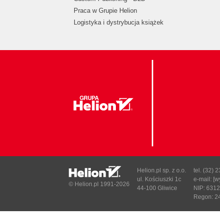
Praca w Grupie Helion
Logistyka i dystrybucja książek
Helion.pl sp. z o.o.
tel. (32) 
ul. Kościuszki 1c
e-mail:
[w
© Helion.pl 1991-2026
44-100 Gliwice
NIP: 631
Regon: 2