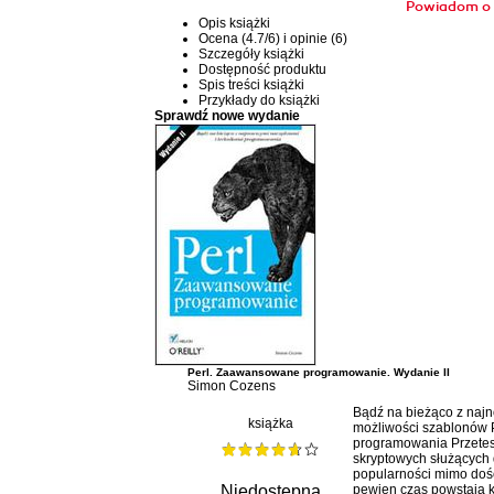
Powiadom o 
Opis
książki
Ocena (
4.7
/
6
) i opinie (6)
Szczegóły
książki
Dostępność produktu
Spis treści
książki
Przykłady do
książki
Sprawdź nowe wydanie
Perl. Zaawansowane programowanie. Wydanie II
Simon Cozens
Bądź na bieżąco z naj
książka
możliwości szablonów P
programowania Przetest
skryptowych służących
popularności mimo dość
Niedostępna
pewien czas powstają ko