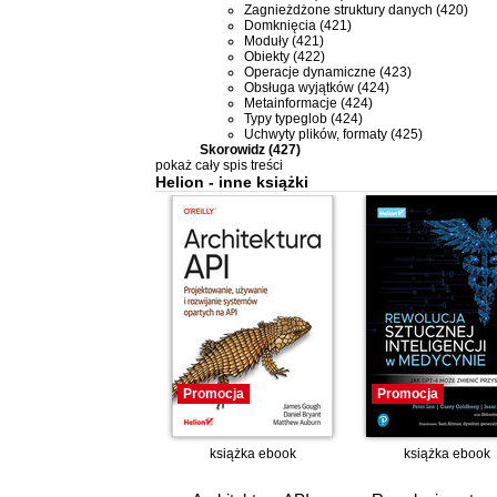
Zagnieżdżone struktury danych (420)
Domknięcia (421)
Moduły (421)
Obiekty (422)
Operacje dynamiczne (423)
Obsługa wyjątków (424)
Metainformacje (424)
Typy typeglob (424)
Uchwyty plików, formaty (425)
Skorowidz (427)
pokaż cały spis treści
Helion - inne książki
Promocja
Promocja
książka
ebook
książka
ebook