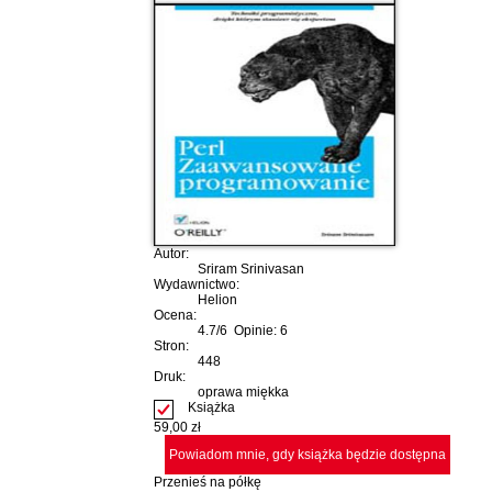
Autor:
Sriram Srinivasan
Wydawnictwo:
Helion
Ocena:
4.7
/
6
Opinie:
6
Stron:
448
Druk:
oprawa miękka
Książka
59,00 zł
Powiadom mnie, gdy książka będzie dostępna
Przenieś na półkę