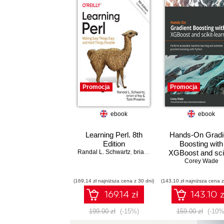
Promocja
Promocja
ebook
ebook
Learning Perl. 8th
Hands-On Gradi
Edition
Boosting with
Randal L. Schwartz
,
brian d foy
,
Tom Phoenix
XGBoost and scik
learn. Perfor
Corey Wade
accessible mach
learning and ext
(169,14 zł najniższa cena z 30 dni)
(143,10 zł najniższa cena z
gradient boosting 
169.14 zł
143.10 z
Python
199.00 zł
(-15%)
159.00 zł
(-10%