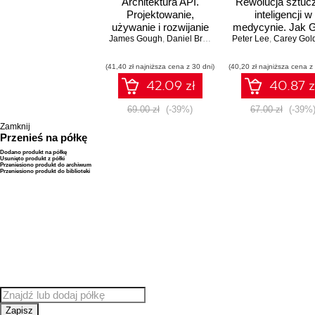
Architektura API.
Rewolucja sztuc
Projektowanie,
inteligencji w
używanie i rozwijanie
medycynie. Jak 
James Gough
systemów opartych
,
Daniel Bryant
,
Matthew Auburn
Peter Lee
4 może zmieni
,
Carey Goldb
na API
przyszłość
(41,40 zł najniższa cena z 30 dni)
(40,20 zł najniższa cena z
42.09 zł
40.87 z
69.00 zł
(-39%)
67.00 zł
(-39%
Zamknij
Przenieś na półkę
Dodano produkt na półkę
Usunięto produkt z półki
Przeniesiono produkt do archiwum
Przeniesiono produkt do biblioteki
Zapisz