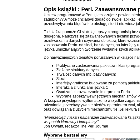
Opis
książki
: Perl. Zaawansowane
Umiesz programować w Perlu, lecz czujesz pewien niedo
zagubiony? A może chciałbyś dodać do swojej aplikacji
przechwytywania błędów lub obsługę sieci i nie wiesz jak
Ta książka pomoże Ci stać się lepszym programistą bez 
dogłębna. Nauczysz się zaawansowanych technik przyg
przetwarzania danych i używania obiektów, które wcześn
zastosowania Perla: od sieci, baz danych, po interfejs
języka umożliwiających tworzenie wydajniejszych aplikac
Do najważniejszych tematów poruszanych w książce nal
Praktyczne zastosowania pakietów i klas (progr
Złożone struktury danych
Trwałość danych (np. bazy danych)
Sieci
Interfejsy graficzne budowane za pomocą pakietu
Interakcja z funkcjami języka C
Osadzanie i rozszerzanie interpretera Perla
Wybrane aspekty wewnętrznych mechanizmów P
W książce przystępnie wytłumaczono wszystkie zagadnie
odwołania, przechwytywanie błędów operatorem eval, n
oraz dowiązania z użyciem mechanizmu tie. Jej lektura 
"Nieprzeciętny tekst i najbardziej zaawansowana książka 
w sposób klarowny i kompletny."
Jon Orwant, redaktor The Perl Journal
Wybrane bestsellery