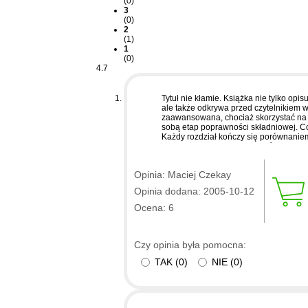
(0)
3
(0)
2
(1)
1
(0)
4.7
Tytuł nie kłamie. Książka nie tylko opi
ale także odkrywa przed czytelnikiem
zaawansowana, chociaż skorzystać na je
sobą etap poprawności składniowej. Co 
Każdy rozdział kończy się porównaniem 
zaprezentowanych rozwiązań i technik
można w tej książce znaleźć wskazówki
Jedyny problem to metodyczna lektura.
Opinia: Maciej Czekay
uwagę i łatwo w nią "odjechać". Tłum
było "zamroczyć" książkę, jednak czyta
Opinia dodana: 2005-10-12
Czytelników wielu innych pozycji wydaw
błędy składu (przypisy oznaczane w te
Ocena: 6
i zapomniane przez tłumacza fragmenty t
OReilly stara się utrzymywać wysoką j
chyba zostawać pod tym względem w t
Czy opinia była pomocna:
TAK
(
0
)
NIE
(
0
)