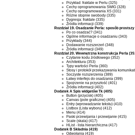
Przykład: fraktale w Perlu (325)
Cechy oprogramowania SWIG (328)
Cechy oprogramowania XS (331)
Różne stopnie swobody (335)
Dygresja: fraktale (335)
Źródła informacji (339)
Rozdział 19. Osadzanie Perla: sposób prostszy
Po co osadzać? (341)
Ogólne informacje o osadzaniu (343)
Przykłady (344)
Dodawanie rozszerzeń (348)
Źródła informacji (349)
Rozdział 20. Wewnętrzna konstrukcja Perla (35
Czytanie kodu źródłowego (352)
Architektura (353)
Typy wartości Perla (360)
Stosy i protokół przekazywania komunika
Soczyste rozszerzenia (389)
Łatwy interfejs do osadzania (399)
Spojrzenie na przyszłość (401)
Źródła informacji (402)
Dodatek A Spis widgetów Tk (405)
Button (przycisk) (405)
Canvas (pole graficzne) (405)
Entry (wprowadzanie tekstu) (410)
Listbox (Lista wyboru) (412)
Menu (414)
Paski przewijania i przewijanie (415)
Scale (skala) (417)
HList - lista hierarchiczna (417)
Dodatek B Składnia (419)
Odwołania (419)