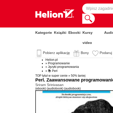
Kategorie
Książki
Ebooki
Kursy
Audi
video
Pobierz aplikację
Bony
Podaruj
Helion.pl
»
Programowanie
»
Języki programowania
»
📚 Perl
TOP tytuł w super cenie » 50% taniej
Perl. Zaawansowane programowani
Sriram Srinivasan
(ebook)
(audiobook)
(audiobook)