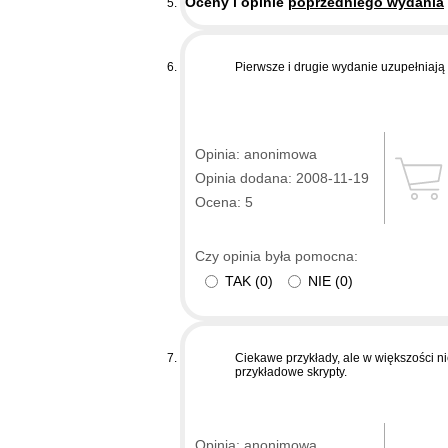
Oceny i opinie
poprzedniego wydania
Pierwsze i drugie wydanie uzupełniają 
Opinia: anonimowa
Opinia dodana: 2008-11-19
Ocena: 5
Czy opinia była pomocna:
TAK
(
0
)
NIE
(
0
)
Ciekawe przykłady, ale w większości n
przykładowe skrypty.
Opinia: anonimowa