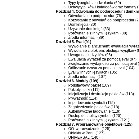
Typy typeglob a odwołania (69)
Uchwyty plików i katalogów oraz formaty (
Rozdział 4. Odwołania do podprocedur i domkni
Odwołania do podprocedur (76)
Korzystanie z odwołań do podprocedur (7
Domknięcia (80)
Używanie domknięć (83)
Porównanie z innymi językami (88)
Źródła informacji (89)
Rozdział 5. Eval (91)
Wywołanie z łańcuchem: ewaluacja wyraż
Wywołanie z blokiem: obsługa wyjątków (
Uwaga na cudzysłów (96)
Ewaluacja wyrażeń za pomocą eval (97)
Zwiększanie wydajności za pomocą eval 
Odliczanie czasu za pomocą eval (104)
Eval w innych językach (105)
Źródła informacji (107)
Rozdział 6. Moduły (109)
Podstawowy pakiet (109)
Pakiety i pliki (111)
Inicjalizacja i destrukcja pakietów (113)
Prywatność (114)
Importowanie symboli (115)
Zagnieżdżanie pakietów (118)
Automatyczne ładowanie (119)
Dostęp do tablicy symboli (120)
Porównania z innymi językami (121)
Rozdział 7. Programowanie obiektowe (125)
OO: wprowadzenie (125)
Obiekty w Perlu (127)
UNIVERSAL (140)