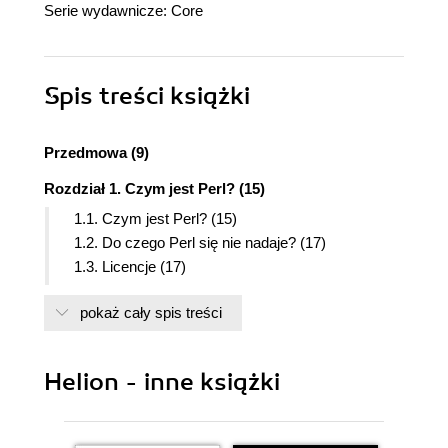
Serie wydawnicze:
Core
Spis treści
książki
Przedmowa (9)
Rozdział 1. Czym jest Perl? (15)
1.1. Czym jest Perl? (15)
1.2. Do czego Perl się nie nadaje? (17)
1.3. Licencje (17)
1.4. Wersje i standardy Perla (18)
pokaż cały spis treści
1.5. Wsparcie techniczne (18)
1.6. Pobieranie i instalacja Perla (19)
1.7. Pobieranie modułów z CPAN (22)
Helion - inne książki
1.8. Podsumowanie (25)
Rozdział 2. Pierwsze kroki (27)
2.1. Najprostsze programy (28)