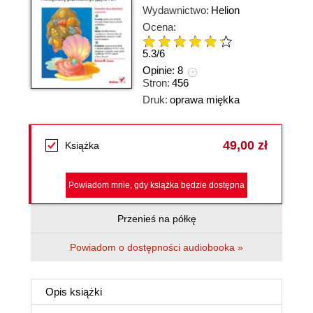
Wydawnictwo:
Helion
Ocena:
5.3
/
6
Opinie:
8
Stron:
456
Druk:
oprawa miękka
49,00 zł
Książka
Powiadom mnie, gdy książka będzie dostępna
Przenieś na półkę
Powiadom o dostępności audiobooka »
Opis
książki