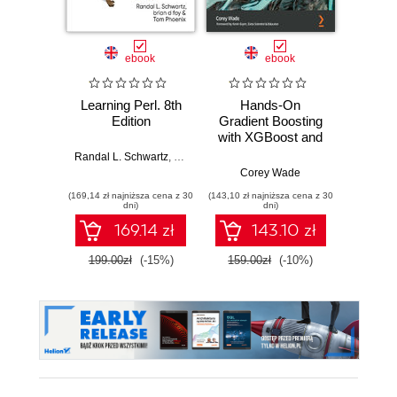
ebook
ebook
Learning Perl. 8th
Hands-On
Learn
Edition
Gradient Boosting
Keepin
with XGBoost and
Ha
scikit-learn.
Imposs
Randal L. Schwartz
,
brian d foy
,
Tom Phoenix
Perform accessible
Corey Wade
br
machine learning
(169,14 zł najniższa cena z 30
(143,10 zł najniższa cena z 30
(169,14 zł 
and extreme
dni)
dni)
gradient boosting
169.14 zł
143.10 zł
with Python
199.00zł
(-15%)
159.00zł
(-10%)
199.0