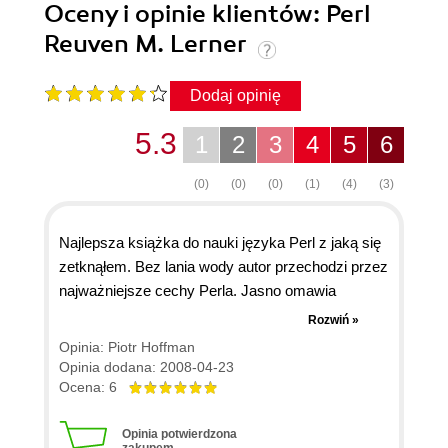
Oceny i opinie klientów: Perl
Reuven M. Lerner
Dodaj opinię
5.3
1
2
3
4
5
6
(0)
(0)
(0)
(1)
(4)
(3)
Najlepsza książka do nauki języka Perl z jaką się
zetknąłem. Bez lania wody autor przechodzi przez
najważniejsze cechy Perla. Jasno omawia
charakterystyczne właściwości języka,
Rozwiń »
specyficzne dla jego konstrukcji zmienne i opcje
Opinia: Piotr Hoffman
oraz techniki pisania programów w Perlu. Gdybym
Opinia dodana: 2008-04-23
miał rozpoczynać naukę Perla jeszcze raz nie
Ocena: 6
wahałbym się jej kupić.
Opinia potwierdzona