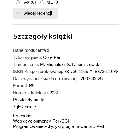
TAK
(
0
)
NIE
(
0
)
więcej recenzji
Szczegóły
książki
Dane producenta
»
Tytuł oryginału:
Core Perl
Tłumaczenie:
M. Michalski, S. Dzieniszewski
ISBN Książki drukowanej:
83-736-1169-X, 837361169X
Data wydania książki drukowanej :
2003-09-25
Format:
B5
Numer z katalogu:
2081
Przykłady na ftp
Zgłoś erratę
Kategorie:
Web development
»
Perl/CGI
Programowanie
»
Języki programowania
»
Perl