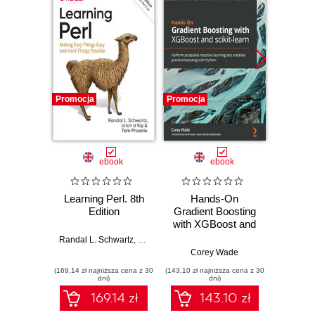
Promocja
Promocja
Promocj
ebook
ebook
Learning Perl. 8th
Hands-On
Learn
Edition
Gradient Boosting
Keepin
with XGBoost and
Ha
scikit-learn.
Imposs
Randal L. Schwartz
,
brian d foy
,
Tom Phoenix
Perform accessible
Corey Wade
br
machine learning
(169,14 zł najniższa cena z 30
(143,10 zł najniższa cena z 30
(169,14 zł 
and extreme
dni)
dni)
gradient boosting
169.14 zł
143.10 zł
with Python