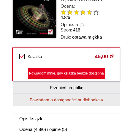
Ocena:
4.8
/
6
Opinie:
5
Stron:
416
Druk:
oprawa miękka
45,00 zł
Książka
Powiadom mnie, gdy książka będzie dostępna
Przenieś na półkę
Powiadom o dostępności audiobooka »
Opis
książki
Ocena (
4.8
/
6
) i opinie (5)