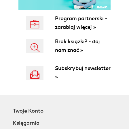
W skrócie (47)
Zmienne skalarne (47)
Program partnerski -
Listy (48)
Zagadnienia (48)
zarabiaj więcej »
Czym jest zmienna skalarna? (48)
Nazwy zmiennych skalarnych (49)
Brak książki? - daj
Przypisywanie wartości skalarnych (50)
nam znać »
Co to jest lvalue? (50)
Użycie liczb jako wartości skalarnych (50)
Subskrybuj newsletter
Użycie wartości nieokreślonej: undef (51)
Deklarowanie stałej (52)
»
Obsługa w Perlu wartości logicznych (52)
Przekształcanie liczb ósemkowych,
dziesiętnych i szesnastkowych (52)
Zaokrąglanie liczb (53)
Użycie w zmiennych skalarnych tekstów (54)
Twoje Konto
Stosowanie interpolacji w tekście (56)
Księgarnia
Skomplikowane interpolacje (57)