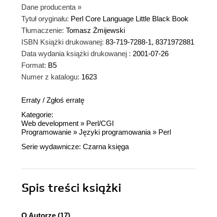
Dane producenta
»
Tytuł oryginału:
Perl Core Language Little Black Book
Tłumaczenie:
Tomasz Żmijewski
ISBN Książki drukowanej:
83-719-7288-1, 8371972881
Data wydania książki drukowanej :
2001-07-26
Format:
B5
Numer z katalogu:
1623
Erraty
/
Zgłoś erratę
Kategorie:
Web development
»
Perl/CGI
Programowanie
»
Języki programowania
»
Perl
Serie wydawnicze:
Czarna księga
Spis treści
książki
O Autorze (17)