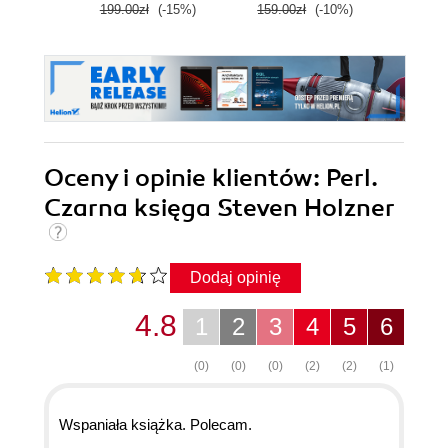
199.00zł
(-15%)
159.00zł
(-10%)
199.0
Oceny i opinie klientów: Perl.
Czarna księga Steven Holzner
Dodaj opinię
4.8
1
2
3
4
5
6
(0)
(0)
(0)
(2)
(2)
(1)
Wspaniała książka. Polecam.