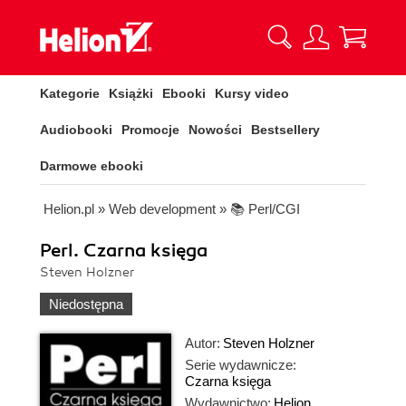
Kategorie
Książki
Ebooki
Kursy video
Audiobooki
Promocje
Nowości
Bestsellery
Darmowe ebooki
Helion.pl
»
Web development
»
📚 Perl/CGI
Perl. Czarna księga
Steven Holzner
Niedostępna
Autor:
Steven Holzner
Serie wydawnicze:
Czarna księga
Wydawnictwo:
Helion