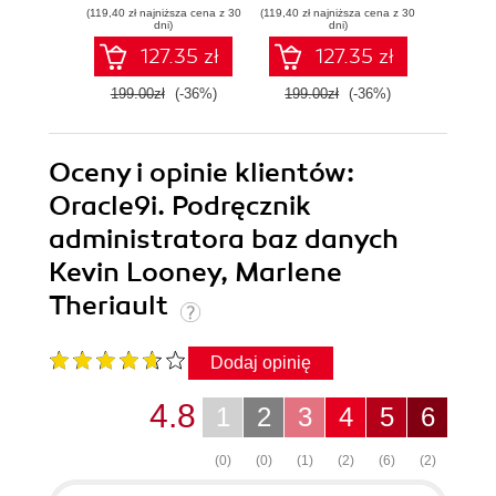
(119,40 zł najniższa cena z 30
(119,40 zł najniższa cena z 30
(59,40 zł naj
dni)
dni)
127.35 zł
127.35 zł
199.00zł
(-36%)
199.00zł
(-36%)
99.0
Oceny i opinie klientów:
Oracle9i. Podręcznik
administratora baz danych
Kevin Looney, Marlene
Theriault
Dodaj opinię
4.8
1
2
3
4
5
6
(0)
(0)
(1)
(2)
(6)
(2)