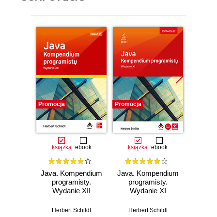
Promocja
Promocja
Promocj
książka
ebook
książka
ebook
ksią
Java. Kompendium
Java. Kompendium
Java.
programisty.
programisty.
Wydanie XII
Wydanie XI
począ
Wyd
Herbert Schildt
Herbert Schildt
Herb