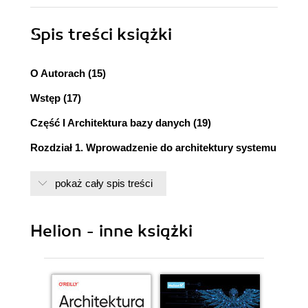
Spis treści
książki
O Autorach (15)
Wstęp (17)
Część I Architektura bazy danych (19)
Rozdział 1. Wprowadzenie do architektury systemu
Oracle (21)
pokaż cały spis treści
Bazy danych i instancje (22)
Bazy danych (22)
Inne pliki (23)
Helion - inne książki
Mechanizm Oracle Managed Files (25)
Instancje (26)
Instalacja oprogramowania (27)
Opcje i komponenty instalacji systemu Oracle