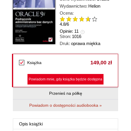
Wydawnictwo:
Helion
Ocena:
4.8
/
6
Opinie:
11
Stron:
1016
Druk:
oprawa miękka
149,00 zł
Książka
Powiadom mnie, gdy książka będzie dostępna
Przenieś na półkę
Powiadom o dostępności audiobooka »
Opis
książki