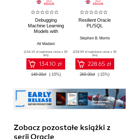
ebook
ebook
Debugging
Resilient Oracle
Machine Learning
PL/SQL
Aut
Models with
Dat
Python. Develop
En
Stephen B. Morris
high-performance,
Architec
Ali Madani
Bal Muk
low-bias, and
Ora
(134,10 zł najniższa cena z 30
(228,65 zł najniższa cena z 30
(125,10 zł 
explainable
Infr
dni)
dni)
machine learning
Aut
134.10 zł
228.65 zł
and deep learning
Data
models
149.00zł
(-10%)
269.00zł
(-15%)
139.0
cons
autom
s
Zobacz pozostałe książki z
serii Oracle