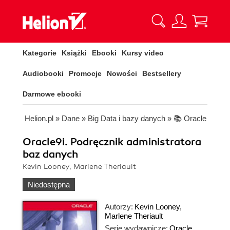
Kategorie
Książki
Ebooki
Kursy video
Audiobooki
Promocje
Nowości
Bestsellery
Darmowe ebooki
Helion.pl
»
Dane
»
Big Data i bazy danych
»
📚 Oracle
Oracle9i. Podręcznik administratora
baz danych
Kevin Looney, Marlene Theriault
Niedostępna
Autorzy:
Kevin Looney
,
Marlene Theriault
Serie wydawnicze:
Oracle