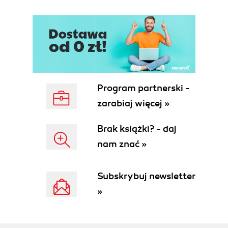
Sekwencje (63)
Procedury (64)
Funkcje (64)
Pakiety (64)
Wyzwalacze (65)
Synonimy (66)
Uprawnienia i role (66)
Program partnerski -
Powiązania baz danych (67)
Segmenty, obszary i bloki (68)
zarabiaj więcej »
Segmenty odwołania i wycofania (69)
Perspektywy materializowane (70)
Brak książki? - daj
Obszary kontekstowe (70)
nam znać »
Globalny obszar programu (PGA) (70)
Archiwizacja i odtwarzanie (71)
Subskrybuj newsletter
Możliwości zabezpieczenia systemu (73)
Użycie narzędzia Oracle Enterprise Manager
»
(OEM) (75)
Rozdział 2. Konfiguracja sprzętowa (77)