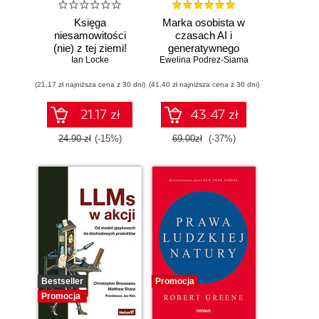
Księga
Marka osobista w
niesamowitości
czasach AI i
(nie) z tej ziemi!
generatywnego
Księga faktów
Ian Locke
Ewelina Podrez-Siama
wyszukiwania
prawdziwych, choć
(21,17 zł najniższa cena z 30 dni)
niezwykłych
(41,40 zł najniższa cena z 30 dni)
21.17 zł
43.47 zł
24.90 zł
(-15%)
69.00zł
(-37%)
Bestseller
Promocja
Promocja