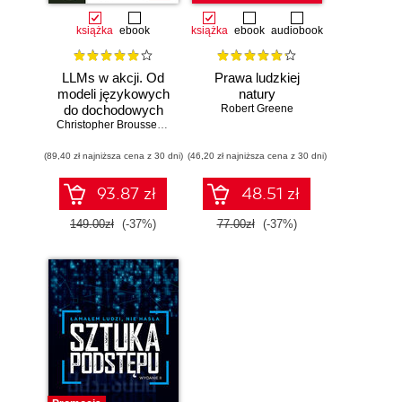
książka
ebook
książka
ebook
audiobook
LLMs w akcji. Od
Prawa ludzkiej
modeli językowych
natury
do dochodowych
Robert Greene
produktów
Christopher Brousseau
,
Matt Sharp
(89,40 zł najniższa cena z 30 dni)
(46,20 zł najniższa cena z 30 dni)
93.87 zł
48.51 zł
149.00zł
(-37%)
77.00zł
(-37%)