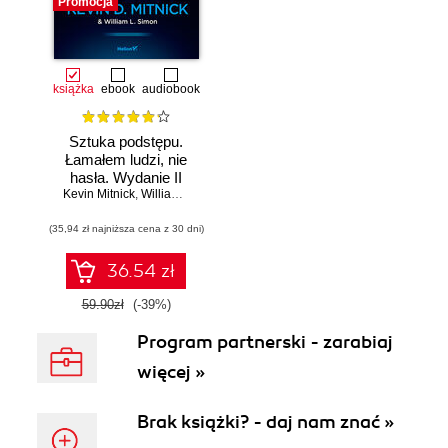
Promocja
książka
ebook
audiobook
Sztuka podstępu.
Łamałem ludzi, nie
hasła. Wydanie II
Kevin Mitnick
,
William L. Simon
(35,94 zł najniższa cena z 30 dni)
36.54 zł
59.90zł
(-39%)
Program partnerski - zarabiaj
więcej »
Brak książki? - daj nam znać »